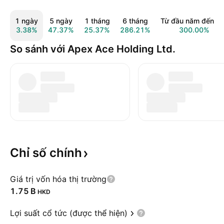
1 ngày
5 ngày
1 tháng
6 tháng
Từ đầu năm đến n
3.38%
47.37%
25.37%
286.21%
300.00%
So sánh với Apex Ace Holding Ltd.
Chỉ số
chính
Giá trị vốn hóa thị trường
‪1.75 B‬
HKD
Lợi suất cổ tức (được thể hiện)