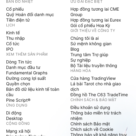
BẢN ĐỒ NHIỆT
ƯU ĐÃI ĐẶC BIỆT
Cổ phiếu
Hợp đồng tương lai CME
Quỹ Hoán đổi danh mục
Group
Tiền điện tử
Hợp đồng tương lai Eurex
LỊCH
Gói cổ phiếu Hoa Kỳ
GIỚI THIỆU VỀ CÔNG TY
Kinh tế
Thu nhập
Chúng tôi là ai
Cổ tức
Sứ mệnh không gian
IPO
Blog
XEM THÊM SẢN PHẨM
Trung tâm Trợ giúp
Sự nghiệp
Dòng Tin tức
Bộ Tài liệu truyền thông
Danh mục đầu tư
HÀNG HÓA
Fundamental Graphs
Đường cong lợi suất
Cửa hàng TradingView
Quyền chọn
Lá bài Tarot cho nhà giao
Bản đồ dữ liệu kinh tế toàn
dịch
cầu
Đồng hồ The C63 TradeTime
Pine Script®
CHÍNH SÁCH & BẢO MẬT
ỨNG DỤNG
Điều khoản sử dụng
Di động
Thông báo miễn trừ trách
Desktop
nhiệm
CỘNG ĐỒNG
Chính sách Bảo mật
Chích sách về Cookie
Mạng xã hội
Thông báo về khả năng truy