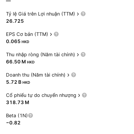
—
Tỷ lệ Giá trên Lợi nhuận (TTM)
26.725
EPS Cơ bản (TTM)
0.065
HKD
Thu nhập ròng (Năm tài chính)
‪66.50 M‬
HKD
Doanh thu (Năm tài chính)
‪5.72 B‬
HKD
Cổ phiếu tự do chuyển nhượng
‪318.73 M‬
Beta (1N)
−0.82