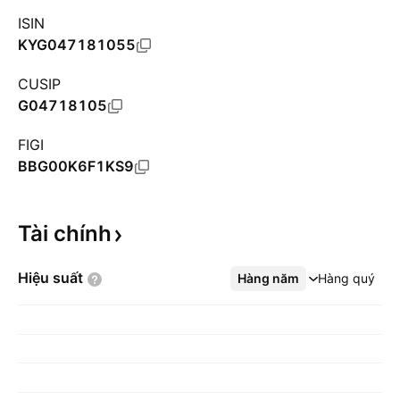
ISIN
KYG047181055
CUSIP
G04718105
FIGI
BBG00K6F1KS9
Tài
chính
Hiệu
suất
Hàng năm
Xem thêm
Hàng quý