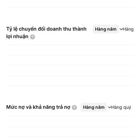
Tỷ lệ chuyển đổi doanh thu thành
Hàng năm
Xem thêm
Hàng q
lợi
nhuận
Mức nợ và khả năng trả
nợ
Hàng năm
Xem thêm
Hàng quý