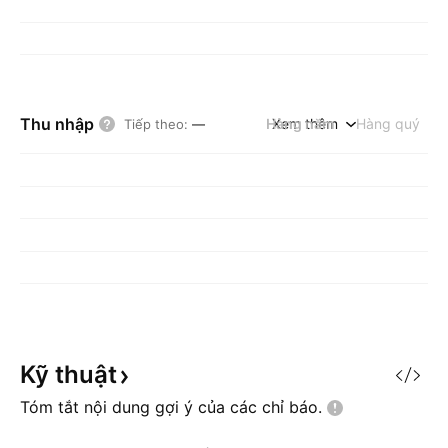
Thu nhập
Hàng năm
Xem thêm
Hàng quý
Tiếp theo
:
—
Kỹ
thuật
Tóm tắt nội dung gợi ý của các chỉ
báo.