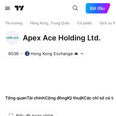
Bắt đầu
/
/
/
Thị trường
Hồng Kông, Trung Quốc
Cổ phiếu
Dịch vụ P
Apex Ace Holding Ltd.
6036
Hong Kong Exchange
Tổng quan
Tài chính
Cộng đồng
Kỹ thuật
Các chỉ số có tí
Biểu đồ hoàn chỉnh