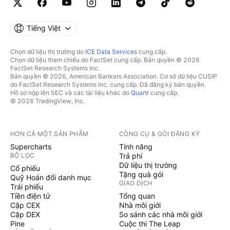
Tiếng Việt
Chọn dữ liệu thị trường do
ICE Data Services
cung cấp.
Chọn dữ liệu tham chiếu do FactSet cung cấp. Bản quyền © 2026
FactSet Research Systems Inc.
Bản quyền © 2026, American Bankers Association. Cơ sở dữ liệu CUSIP
do FactSet Research Systems Inc. cung cấp. Đã đăng ký bản quyền.
Hồ sơ nộp lên SEC và các tài liệu khác do
Quartr
cung cấp.
© 2026 TradingView, Inc.
HƠN CẢ MỘT SẢN PHẨM
CÔNG CỤ & GÓI ĐĂNG KÝ
Supercharts
Tính năng
BỘ LỌC
Trả phí
Dữ liệu thị trường
Cổ phiếu
Tặng quà gói
Quỹ Hoán đổi danh mục
GIAO DỊCH
Trái phiếu
Tiền điện tử
Tổng quan
Cặp CEX
Nhà môi giới
Cặp DEX
So sánh các nhà môi giới
Pine
Cuộc thi The Leap