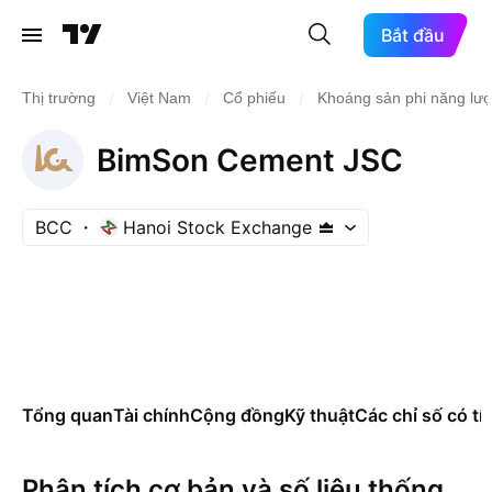
Bắt đầu
/
/
/
Thị trường
Việt Nam
Cổ phiếu
Khoáng sản phi năng lư
BimSon Cement JSC
BCC
Hanoi Stock Exchange
Tổng quan
Tài chính
Cộng đồng
Kỹ thuật
Các chỉ số có tí
Phân tích cơ bản và số liệu thống