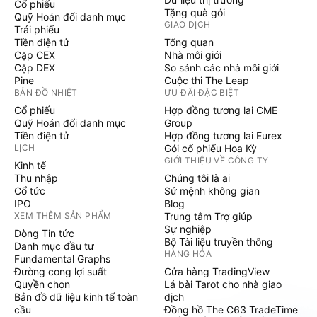
Cổ phiếu
Tặng quà gói
Quỹ Hoán đổi danh mục
GIAO DỊCH
Trái phiếu
Tiền điện tử
Tổng quan
Cặp CEX
Nhà môi giới
Cặp DEX
So sánh các nhà môi giới
Pine
Cuộc thi The Leap
BẢN ĐỒ NHIỆT
ƯU ĐÃI ĐẶC BIỆT
Cổ phiếu
Hợp đồng tương lai CME
Quỹ Hoán đổi danh mục
Group
Tiền điện tử
Hợp đồng tương lai Eurex
LỊCH
Gói cổ phiếu Hoa Kỳ
GIỚI THIỆU VỀ CÔNG TY
Kinh tế
Thu nhập
Chúng tôi là ai
Cổ tức
Sứ mệnh không gian
IPO
Blog
XEM THÊM SẢN PHẨM
Trung tâm Trợ giúp
Sự nghiệp
Dòng Tin tức
Bộ Tài liệu truyền thông
Danh mục đầu tư
HÀNG HÓA
Fundamental Graphs
Đường cong lợi suất
Cửa hàng TradingView
Quyền chọn
Lá bài Tarot cho nhà giao
Bản đồ dữ liệu kinh tế toàn
dịch
cầu
Đồng hồ The C63 TradeTime