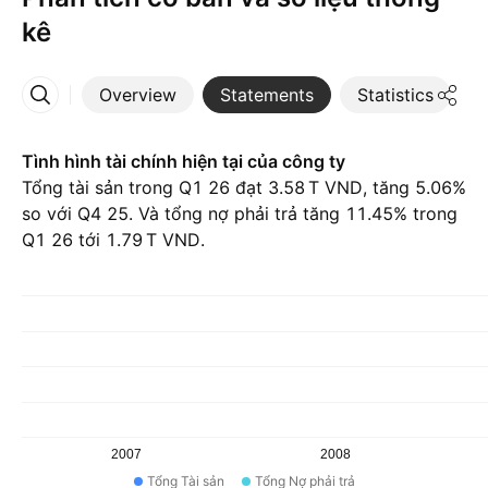
kê
Overview
Statements
Statistics
D
More
Tình hình tài chính hiện tại của công ty
Tổng tài sản trong Q1 26 đạt ‪3.58 T‬ VND, tăng 5.06%
so với Q4 25. Và tổng nợ phải trả tăng 11.45% trong
Q1 26 tới ‪1.79 T‬ VND.
2007
2008
Tổng Tài sản
Tổng Nợ phải trả