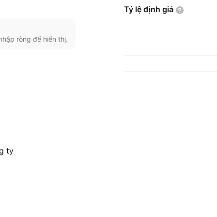
Tỷ lệ định
giá
nhập ròng để hiển thị.
g ty