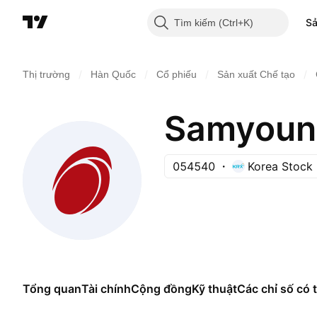
S
Tìm kiếm
/
/
/
/
Thị trường
Hàn Quốc
Cổ phiếu
Sản xuất Chế tạo
Samyoung
054540
Korea Stock
Tổng quan
Tài chính
Cộng đồng
Kỹ thuật
Các chỉ số có t