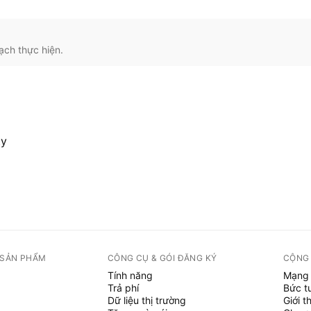
ạch thực hiện.
ty
 SẢN PHẨM
CÔNG CỤ & GÓI ĐĂNG KÝ
CỘNG
Tính năng
Mạng 
Trả phí
Bức t
Dữ liệu thị trường
Giới t