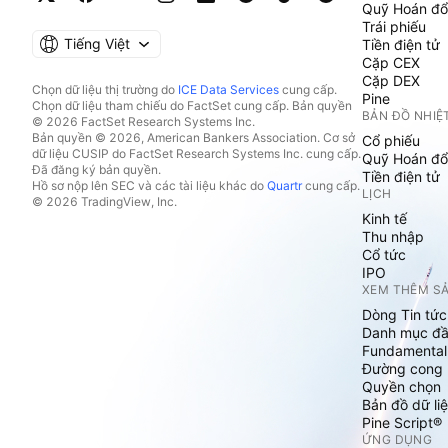
Quỹ Hoán đổ
Trái phiếu
Tiếng Việt
Tiền điện tử
Cặp CEX
Cặp DEX
Chọn dữ liệu thị trường do
ICE Data Services
cung cấp.
Pine
Chọn dữ liệu tham chiếu do FactSet cung cấp. Bản quyền
BẢN ĐỒ NHIỆ
© 2026 FactSet Research Systems Inc.
Bản quyền © 2026, American Bankers Association. Cơ sở
Cổ phiếu
dữ liệu CUSIP do FactSet Research Systems Inc. cung cấp.
Quỹ Hoán đổ
Đã đăng ký bản quyền.
Tiền điện tử
Hồ sơ nộp lên SEC và các tài liệu khác do
Quartr
cung cấp.
LỊCH
© 2026 TradingView, Inc.
Kinh tế
Thu nhập
Cổ tức
IPO
XEM THÊM S
Dòng Tin tức
Danh mục đầ
Fundamental
Đường cong l
Quyền chọn
Bản đồ dữ liệ
Pine Script®
ỨNG DỤNG