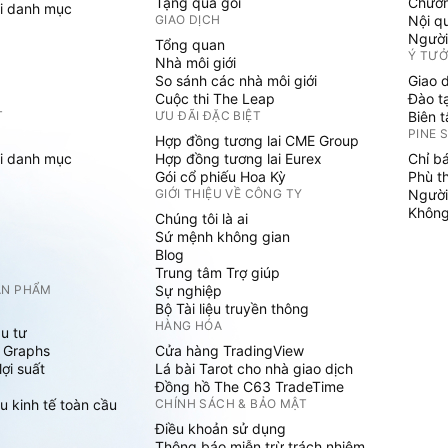
Tặng quà gói
Chươn
i danh mục
GIAO DỊCH
Nội q
Người
Tổng quan
Ý TƯ
Nhà môi giới
So sánh các nhà môi giới
Giao 
Cuộc thi The Leap
Đào t
T
ƯU ĐÃI ĐẶC BIỆT
Biên 
PINE 
Hợp đồng tương lai CME Group
i danh mục
Hợp đồng tương lai Eurex
Chỉ b
Gói cổ phiếu Hoa Kỳ
Phù t
GIỚI THIỆU VỀ CÔNG TY
Người
Không 
Chúng tôi là ai
Sứ mệnh không gian
Blog
Trung tâm Trợ giúp
ẢN PHẨM
Sự nghiệp
Bộ Tài liệu truyền thông
HÀNG HÓA
u tư
 Graphs
Cửa hàng TradingView
ợi suất
Lá bài Tarot cho nhà giao dịch
Đồng hồ The C63 TradeTime
u kinh tế toàn cầu
CHÍNH SÁCH & BẢO MẬT
Điều khoản sử dụng
Thông báo miễn trừ trách nhiệm