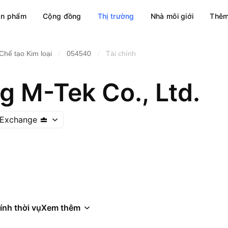
ản phẩm
Cộng đồng
Thị trường
Nhà môi giới
Thêm
/
/
Chế tạo Kim loại
054540
Tài chính
 M-Tek Co., Ltd.
 Exchange
ính thời vụ
Xem thêm