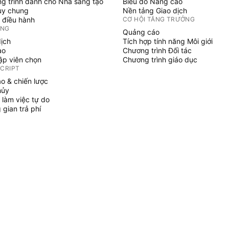
g trình dành cho Nhà sáng tạo
Biểu đồ Nâng cao
uy chung
Nền tảng Giao dịch
 điều hành
CƠ HỘI TĂNG TRƯỞNG
ỞNG
Quảng cáo
dịch
Tích hợp tính năng Môi giới
ạo
Chương trình Đối tác
tập viên chọn
Chương trình giáo dục
SCRIPT
áo & chiến lược
hủy
 làm việc tự do
gian trả phí