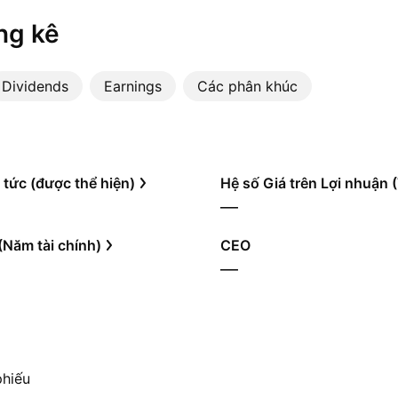
ng kê
Dividends
Earnings
Các phân khúc
 tức (được thể hiện)
Hệ số Giá trên Lợi nhuận
—
(Năm tài chính)
CEO
—
phiếu