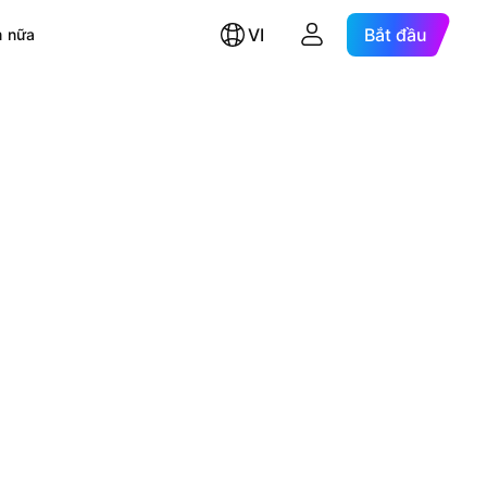
VI
Bắt đầu
 nữa