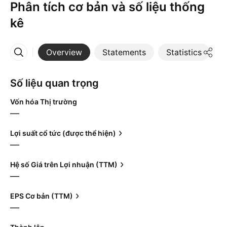
Phân tích cơ bản và số liệu thống
kê
Overview
Statements
Statistics
D
More
Số liệu quan trọng
Vốn hóa Thị trường
—
Lợi suất cổ tức (được thể hiện)
—
Hệ số Giá trên Lợi nhuận (TTM)
—
EPS Cơ bản (TTM)
—