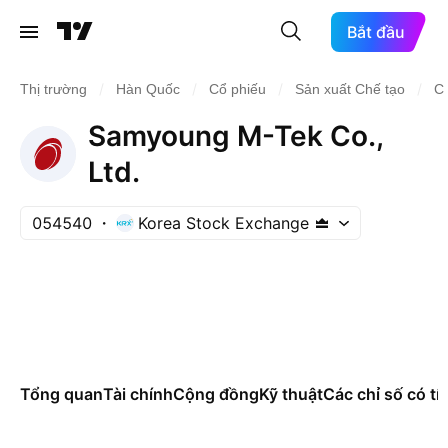
Bắt đầu
/
/
/
/
Thị trường
Hàn Quốc
Cổ phiếu
Sản xuất Chế tạo
Ch
Samyoung M-Tek Co.,
Ltd.
054540
Korea Stock Exchange
Tổng quan
Tài chính
Cộng đồng
Kỹ thuật
Các chỉ số có tí