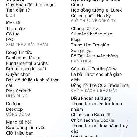
Quỹ Hoán đổi danh mục
Group
Tiền điện tử
Hợp đồng tương lai Eurex
LỊCH
Gói cổ phiếu Hoa Kỳ
GIỚI THIỆU VỀ CÔNG TY
Kinh tế
Thu nhập
Chúng tôi là ai
Cổ tức
Sứ mệnh không gian
IPO
Blog
XEM THÊM SẢN PHẨM
Trung tâm Trợ giúp
Sự nghiệp
Dòng Tin tức
Bộ Tài liệu truyền thông
Danh mục đầu tư
HÀNG HÓA
Fundamental Graphs
Đường cong lợi suất
Cửa hàng TradingView
Quyền chọn
Lá bài Tarot cho nhà giao
Bản đồ dữ liệu kinh tế toàn
dịch
cầu
Đồng hồ The C63 TradeTime
Pine Script®
CHÍNH SÁCH & BẢO MẬT
ỨNG DỤNG
Điều khoản sử dụng
Di động
Thông báo miễn trừ trách
Desktop
nhiệm
CỘNG ĐỒNG
Chính sách Bảo mật
Chích sách về Cookie
Mạng xã hội
Thông báo về khả năng truy
Bức tường Tình yêu
cập
Giới thiệu bạn
Mẹo bảo mật