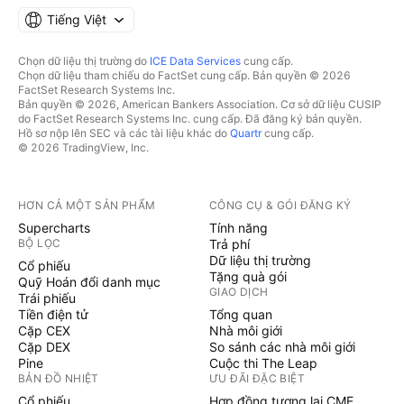
Tiếng Việt
Chọn dữ liệu thị trường do
ICE Data Services
cung cấp.
Chọn dữ liệu tham chiếu do FactSet cung cấp. Bản quyền © 2026
FactSet Research Systems Inc.
Bản quyền © 2026, American Bankers Association. Cơ sở dữ liệu CUSIP
do FactSet Research Systems Inc. cung cấp. Đã đăng ký bản quyền.
Hồ sơ nộp lên SEC và các tài liệu khác do
Quartr
cung cấp.
© 2026 TradingView, Inc.
HƠN CẢ MỘT SẢN PHẨM
CÔNG CỤ & GÓI ĐĂNG KÝ
Supercharts
Tính năng
BỘ LỌC
Trả phí
Dữ liệu thị trường
Cổ phiếu
Tặng quà gói
Quỹ Hoán đổi danh mục
GIAO DỊCH
Trái phiếu
Tiền điện tử
Tổng quan
Cặp CEX
Nhà môi giới
Cặp DEX
So sánh các nhà môi giới
Pine
Cuộc thi The Leap
BẢN ĐỒ NHIỆT
ƯU ĐÃI ĐẶC BIỆT
Cổ phiếu
Hợp đồng tương lai CME