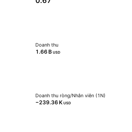
0.67
Doanh thu
‪1.66 B‬
USD
Doanh thu ròng/Nhân viên (1N)
‪−239.36 K‬
USD