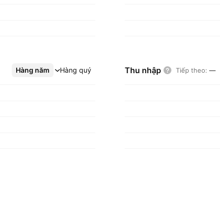
Thu nhập
Hàng năm
Xem thêm
Hàng quý
Tiếp theo
:
—