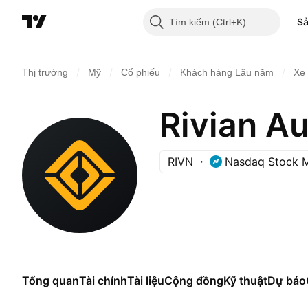
S
Tìm kiếm
/
/
/
/
Thị trường
Mỹ
Cổ phiếu
Khách hàng Lâu năm
Xe 
Rivian Au
RIVN
Nasdaq Stock 
Tổng quan
Tài chính
Tài liệu
Cộng đồng
Kỹ thuật
Dự báo