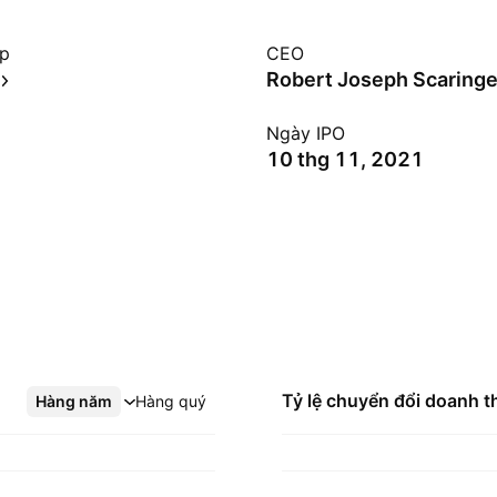
ệp
CEO
Robert Joseph Scaring
Ngày IPO
10 thg 11, 2021
Tỷ lệ chuyển đổi doanh t
Hàng năm
Xem thêm
Hàng quý