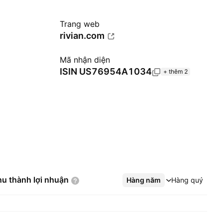
Trang web
e
rivian.com
Mã nhận diện
ISIN
US76954A1034
+ thêm 2
hu thành lợi
nhuận
Hàng năm
Xem thêm
Hàng quý