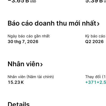
‪−3.65 B‬
‪5.39 B‬
USD
U
Báo cáo doanh thu mới
nhất
Ngày báo cáo gần nhất
Kỳ báo cáo
30 thg 7, 2026
Q2 2026
Nhân
viên
Nhân viên (Năm tài chính)
Thay đổi (
‪15.23 K‬
+371
+2.
Details