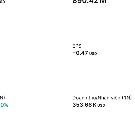
‪890.42 M‬
SD
EPS
−0.47
USD
1N)
Doanh thu/Nhân viên (1N)
50%
‪353.66 K‬
USD