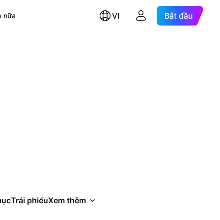
VI
Bắt đầu
 nữa
mục
Trái phiếu
Xem thêm