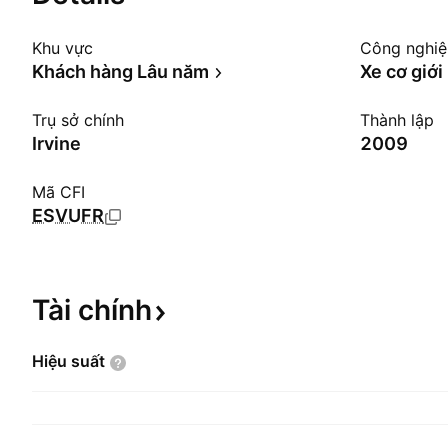
Khu vực
Công nghi
Khách hàng Lâu năm
Xe cơ giới
Trụ sở chính
Thành lập
Irvine
2009
Mã CFI
ESVUFR
Tài
chính
Hiệu
suất