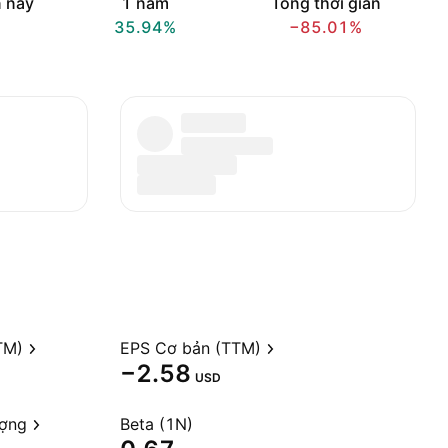
 nay
1 năm
Tổng thời gian
35.94%
−85.01%
TM)
EPS Cơ bản (TTM)
−2.58
USD
ượng
Beta (1N)