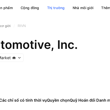
ản phẩm
Cộng đồng
Thị trường
Nhà môi giới
Thêm
/
cơ giới
RIVN
tomotive, Inc.
Market
Các chỉ số có tính thời vụ
Quyền chọn
Quỹ Hoán đổi Danh 