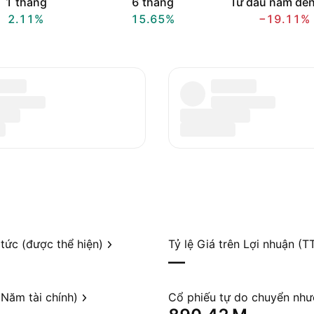
1 tháng
6 tháng
Từ đầu năm đến
2.11%
15.65%
−19.11%
 tức (được thể hiện)
Tỷ lệ Giá trên Lợi nhuận (T
—
Năm tài chính)
Cổ phiếu tự do chuyển nh