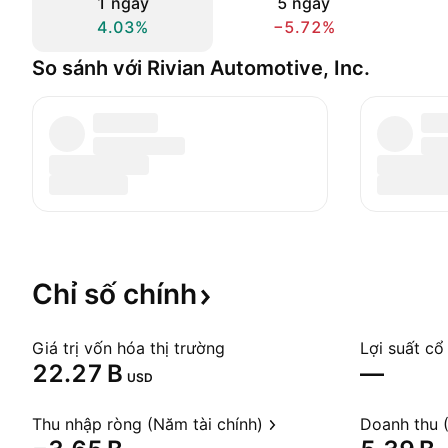
1 ngày
5 ngày
4.03%
−5.72%
So sánh với Rivian Automotive, Inc.
Chỉ số
chính
Giá trị vốn hóa thị trường
Lợi suất cổ
‪22.27 B‬
—
USD
Thu nhập ròng (Năm tài chính)
Doanh thu (