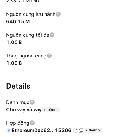
‪733.21 M‬
USD
Nguồn cung lưu hành
‪646.15 M‬
Nguồn cung tối đa
‪1.00 B‬
Tổng nguồn cung
‪1.00 B‬
Details
Danh mục
Cho vay và vay
+ thêm 1
Hợp đồng
Ethereum
0xb62...15206
+ thêm 2