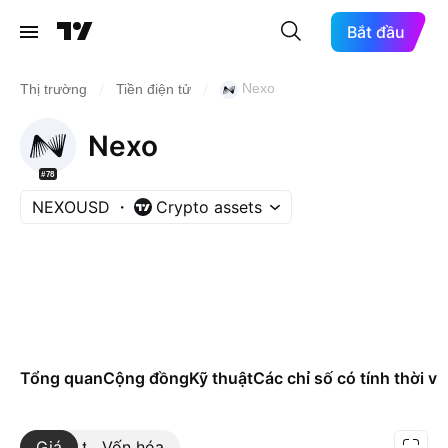
Bắt đầu
/
/
Nexo
Thị trường
Tiền điện tử
Nexo
#78
NEXOUSD
Crypto assets
Tổng quan
Cộng đồng
Kỹ thuật
Các chỉ số có tính thời vụ
Giá
Xem thêm
Vốn hóa