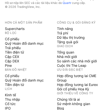
Hồ sơ nộp lên SEC và các tài liệu khác do
Quartr
cung cấp.
© 2026 TradingView, Inc.
HƠN CẢ MỘT SẢN PHẨM
CÔNG CỤ & GÓI ĐĂNG KÝ
Supercharts
Tính năng
BỘ LỌC
Trả phí
Dữ liệu thị trường
Cổ phiếu
Tặng quà gói
Quỹ Hoán đổi danh mục
GIAO DỊCH
Trái phiếu
Tiền điện tử
Tổng quan
Cặp CEX
Nhà môi giới
Cặp DEX
So sánh các nhà môi giới
Pine
Cuộc thi The Leap
BẢN ĐỒ NHIỆT
ƯU ĐÃI ĐẶC BIỆT
Cổ phiếu
Hợp đồng tương lai CME
Quỹ Hoán đổi danh mục
Group
Tiền điện tử
Hợp đồng tương lai Eurex
LỊCH
Gói cổ phiếu Hoa Kỳ
GIỚI THIỆU VỀ CÔNG TY
Kinh tế
Thu nhập
Chúng tôi là ai
Cổ tức
Sứ mệnh không gian
IPO
Blog