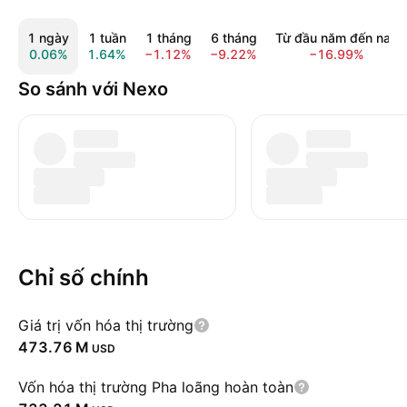
1 ngày
1 tuần
1 tháng
6 tháng
Từ đầu năm đến nay
0.06%
1.64%
−1.12%
−9.22%
−16.99%
So sánh với Nexo
Chỉ số chính
Giá trị vốn hóa thị trường
‪473.76 M‬
USD
Vốn hóa thị trường Pha loãng hoàn toàn