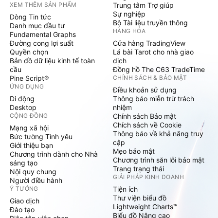
XEM THÊM SẢN PHẨM
Trung tâm Trợ giúp
Sự nghiệp
Dòng Tin tức
Bộ Tài liệu truyền thông
Danh mục đầu tư
HÀNG HÓA
Fundamental Graphs
Đường cong lợi suất
Cửa hàng TradingView
Quyền chọn
Lá bài Tarot cho nhà giao
Bản đồ dữ liệu kinh tế toàn
dịch
cầu
Đồng hồ The C63 TradeTime
Pine Script®
CHÍNH SÁCH & BẢO MẬT
ỨNG DỤNG
Điều khoản sử dụng
Di động
Thông báo miễn trừ trách
Desktop
nhiệm
CỘNG ĐỒNG
Chính sách Bảo mật
Chích sách về Cookie
Mạng xã hội
Thông báo về khả năng truy
Bức tường Tình yêu
cập
Giới thiệu bạn
Mẹo bảo mật
Chương trình dành cho Nhà
Chương trình săn lỗi bảo mật
sáng tạo
Trang trạng thái
Nội quy chung
GIẢI PHÁP KINH DOANH
Người điều hành
Ý TƯỞNG
Tiện ích
Thư viện biểu đồ
Giao dịch
Lightweight Charts™
Đào tạo
Biểu đồ Nâng cao