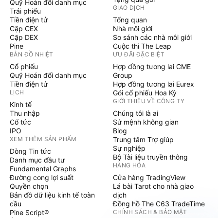
Quỹ Hoán đổi danh mục
GIAO DỊCH
Trái phiếu
Tiền điện tử
Tổng quan
Cặp CEX
Nhà môi giới
Cặp DEX
So sánh các nhà môi giới
Pine
Cuộc thi The Leap
BẢN ĐỒ NHIỆT
ƯU ĐÃI ĐẶC BIỆT
Cổ phiếu
Hợp đồng tương lai CME
Quỹ Hoán đổi danh mục
Group
Tiền điện tử
Hợp đồng tương lai Eurex
LỊCH
Gói cổ phiếu Hoa Kỳ
GIỚI THIỆU VỀ CÔNG TY
Kinh tế
Thu nhập
Chúng tôi là ai
Cổ tức
Sứ mệnh không gian
IPO
Blog
XEM THÊM SẢN PHẨM
Trung tâm Trợ giúp
Sự nghiệp
Dòng Tin tức
Bộ Tài liệu truyền thông
Danh mục đầu tư
HÀNG HÓA
Fundamental Graphs
Đường cong lợi suất
Cửa hàng TradingView
Quyền chọn
Lá bài Tarot cho nhà giao
Bản đồ dữ liệu kinh tế toàn
dịch
cầu
Đồng hồ The C63 TradeTime
Pine Script®
CHÍNH SÁCH & BẢO MẬT