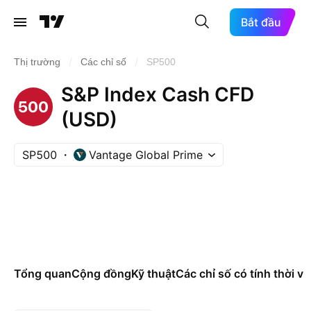
Bắt đầu
/
/
Thị trường
Các chỉ số
SP500
S&P Index Cash CFD
(USD)
SP500
Vantage Global Prime
Tổng quan
Cộng đồng
Kỹ thuật
Các chỉ số có tính thời vụ