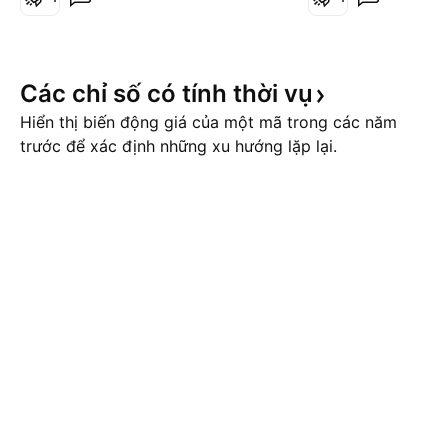
cho rằng các nhà đầu tư đang
vào thứ Tư, • và á
đánh giá thấp những rủi ro ngày
cổ phiếu công ng
càng gia tăng. Ông chỉ ra các
Những sự kiện này
Các chỉ số có tính thời
vụ
cuộc chiến ở Ukraine và Trung
thời điểm nh
Đô
Hiển thị biến động giá của một mã trong các năm
trước để xác định những xu hướng lặp lại.