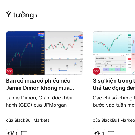
Ý
tưởng
Bạn có mua cổ phiếu nếu
3 sự kiện trong 
Jamie Dimon không mua
thể tác động đến
không?
Jamie Dimon, Giám đốc điều
Các chỉ số chứng 
hành (CEO) của JPMorgan
bước vào tuần mới
Chase, cho biết ông sẽ không
kiện quan trọng đá
mua cổ phiếu trên thị trường
Phản ứng của G7 
của BlackBull Markets
của BlackBull Market
chứng khoán nói chung với mức
cửa eo biển Horm
định giá hiện tại. Tại sao? Dimon
1
kết quả kinh doan
1