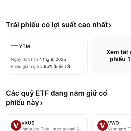
Trái phiếu có lợi suất cao
nhất
—
YTM
Xem tất c
phiếu 
Ngày đáo hạn
4 thg 9, 2035
Phiếu giảm giá
5.95% (Biến số)
Các quỹ ETF đang nắm giữ cổ
phiếu
này
VXUS
VWO
Vanguard Total International Stock ETF