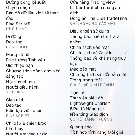
Đường cong lợi suất
Cửa hàng TradingView
Quyền chọn
Lá bài Tarot cho nhà giao
Bản đồ dữ liệu kinh tế toàn
dịch
cầu
Đồng hồ The C63 TradeTime
Pine Script®
CHÍNH SÁCH & BẢO MẬT
ỨNG DỤNG
Điều khoản sử dụng
Di động
Thông báo miễn trừ trách
Desktop
nhiệm
CỘNG ĐỒNG
Chính sách Bảo mật
Chích sách về Cookie
Mạng xã hội
Thông báo về khả năng truy
Bức tường Tình yêu
cập
Giới thiệu bạn
Mẹo bảo mật
Chương trình dành cho Nhà
Chương trình săn lỗi bảo mật
sáng tạo
Trang trạng thái
Nội quy chung
GIẢI PHÁP KINH DOANH
Người điều hành
Ý TƯỞNG
Tiện ích
Thư viện biểu đồ
Giao dịch
Lightweight Charts™
Đào tạo
Biểu đồ Nâng cao
Biên tập viên chọn
Nền tảng Giao dịch
PINE SCRIPT
CƠ HỘI TĂNG TRƯỞNG
Chỉ báo & chiến lược
Quảng cáo
Phù thủy
Tích hợp tính năng Môi giới
Người làm việc tự do