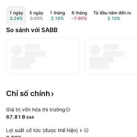
1 ngày
5 ngày
1 tháng
6 tháng
Từ đầu năm đến nay
0.24%
0.00%
2.16%
−7.60%
2.10%
So sánh với SABB
Chỉ số
chính
Giá trị vốn hóa thị trường
‪67.81 B‬
SAR
Lợi suất cổ tức (được thể hiện)