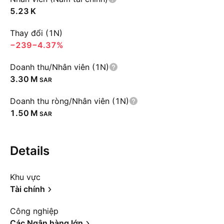
‪5.23 K‬
Thay đổi (1N)
−239
−4.37%
Doanh thu/Nhân viên (1N)
‪3.30 M‬
SAR
Doanh thu ròng/Nhân viên (1N)
‪1.50 M‬
SAR
Details
Khu vực
Tài chính
Công nghiệp
Các Ngân hàng lớn