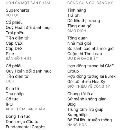
HƠN CẢ MỘT SẢN PHẨM
CÔNG CỤ & GÓI ĐĂNG KÝ
Supercharts
Tính năng
BỘ LỌC
Trả phí
Dữ liệu thị trường
Cổ phiếu
Tặng quà gói
Quỹ Hoán đổi danh mục
GIAO DỊCH
Trái phiếu
Tiền điện tử
Tổng quan
Cặp CEX
Nhà môi giới
Cặp DEX
So sánh các nhà môi giới
Pine
Cuộc thi The Leap
BẢN ĐỒ NHIỆT
ƯU ĐÃI ĐẶC BIỆT
Cổ phiếu
Hợp đồng tương lai CME
Quỹ Hoán đổi danh mục
Group
Tiền điện tử
Hợp đồng tương lai Eurex
LỊCH
Gói cổ phiếu Hoa Kỳ
GIỚI THIỆU VỀ CÔNG TY
Kinh tế
Thu nhập
Chúng tôi là ai
Cổ tức
Sứ mệnh không gian
IPO
Blog
XEM THÊM SẢN PHẨM
Trung tâm Trợ giúp
Sự nghiệp
Dòng Tin tức
Bộ Tài liệu truyền thông
Danh mục đầu tư
HÀNG HÓA
Fundamental Graphs