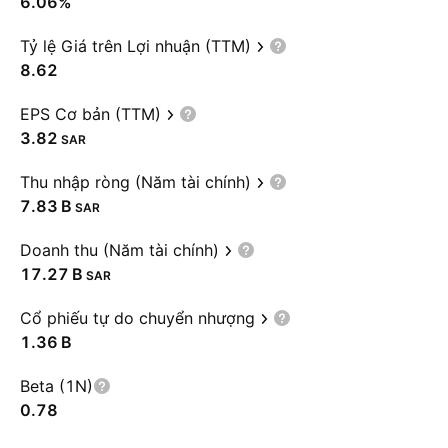
6.06%
Tỷ lệ Giá trên Lợi nhuận (TTM)
8.62
EPS Cơ bản (TTM)
3.82
SAR
Thu nhập ròng (Năm tài chính)
‪7.83 B‬
SAR
Doanh thu (Năm tài chính)
‪17.27 B‬
SAR
Cổ phiếu tự do chuyển nhượng
‪1.36 B‬
Beta (1N)
0.78