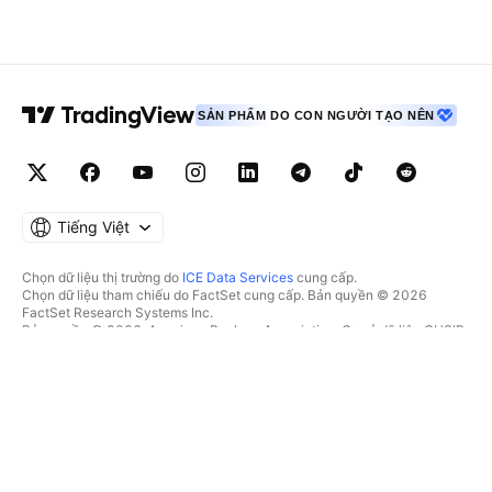
SẢN PHẨM DO CON NGƯỜI TẠO NÊN
Tiếng Việt
Chọn dữ liệu thị trường do
ICE Data Services
cung cấp.
Chọn dữ liệu tham chiếu do FactSet cung cấp. Bản quyền © 2026
FactSet Research Systems Inc.
Bản quyền © 2026, American Bankers Association. Cơ sở dữ liệu CUSIP
do FactSet Research Systems Inc. cung cấp. Đã đăng ký bản quyền.
Hồ sơ nộp lên SEC và các tài liệu khác do
Quartr
cung cấp.
© 2026 TradingView, Inc.
HƠN CẢ MỘT SẢN PHẨM
CÔNG CỤ & GÓI ĐĂNG KÝ
Supercharts
Tính năng