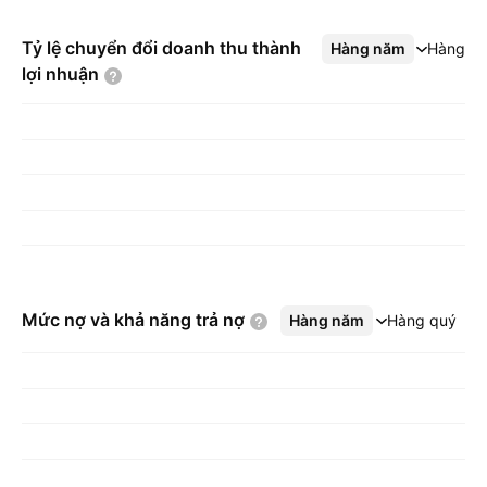
Tỷ lệ chuyển đổi doanh thu thành
Hàng năm
Xem thêm
Hàng q
lợi
nhuận
Mức nợ và khả năng trả
nợ
Hàng năm
Xem thêm
Hàng quý