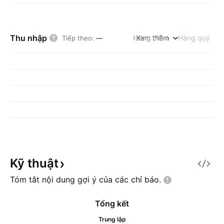
Thu nhập
Hàng năm
Xem thêm
Hàng quý
Tiếp theo
:
—
Kỹ
thuật
Tóm tắt nội dung gợi ý của các chỉ
báo.
Tổng kết
Trung lập