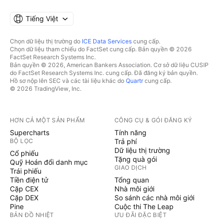
Tiếng Việt
Chọn dữ liệu thị trường do
ICE Data Services
cung cấp.
Chọn dữ liệu tham chiếu do FactSet cung cấp. Bản quyền © 2026
FactSet Research Systems Inc.
Bản quyền © 2026, American Bankers Association. Cơ sở dữ liệu CUSIP
do FactSet Research Systems Inc. cung cấp. Đã đăng ký bản quyền.
Hồ sơ nộp lên SEC và các tài liệu khác do
Quartr
cung cấp.
© 2026 TradingView, Inc.
HƠN CẢ MỘT SẢN PHẨM
CÔNG CỤ & GÓI ĐĂNG KÝ
Supercharts
Tính năng
BỘ LỌC
Trả phí
Dữ liệu thị trường
Cổ phiếu
Tặng quà gói
Quỹ Hoán đổi danh mục
GIAO DỊCH
Trái phiếu
Tiền điện tử
Tổng quan
Cặp CEX
Nhà môi giới
Cặp DEX
So sánh các nhà môi giới
Pine
Cuộc thi The Leap
BẢN ĐỒ NHIỆT
ƯU ĐÃI ĐẶC BIỆT