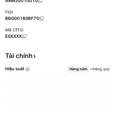
ARINJU010010
FIGI
BBG001BSBF70
Mã CFI
ESXXXX
Tài
chính
Hiệu
suất
Hàng năm
Xem thêm
Hàng quý