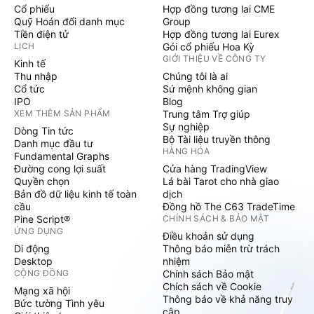
Cổ phiếu
Hợp đồng tương lai CME
Quỹ Hoán đổi danh mục
Group
Tiền điện tử
Hợp đồng tương lai Eurex
LỊCH
Gói cổ phiếu Hoa Kỳ
GIỚI THIỆU VỀ CÔNG TY
Kinh tế
Thu nhập
Chúng tôi là ai
Cổ tức
Sứ mệnh không gian
IPO
Blog
XEM THÊM SẢN PHẨM
Trung tâm Trợ giúp
Sự nghiệp
Dòng Tin tức
Bộ Tài liệu truyền thông
Danh mục đầu tư
HÀNG HÓA
Fundamental Graphs
Đường cong lợi suất
Cửa hàng TradingView
Quyền chọn
Lá bài Tarot cho nhà giao
Bản đồ dữ liệu kinh tế toàn
dịch
cầu
Đồng hồ The C63 TradeTime
Pine Script®
CHÍNH SÁCH & BẢO MẬT
ỨNG DỤNG
Điều khoản sử dụng
Di động
Thông báo miễn trừ trách
Desktop
nhiệm
CỘNG ĐỒNG
Chính sách Bảo mật
Chích sách về Cookie
Mạng xã hội
Thông báo về khả năng truy
Bức tường Tình yêu
cập