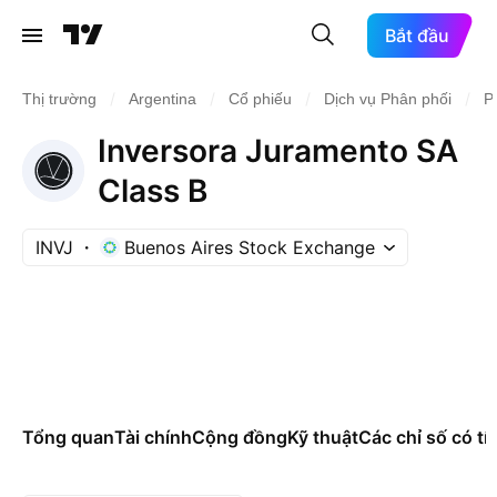
Bắt đầu
/
/
/
/
Thị trường
Argentina
Cổ phiếu
Dịch vụ Phân phối
P
Inversora Juramento SA
Class B
INVJ
Buenos Aires Stock Exchange
Tổng quan
Tài chính
Cộng đồng
Kỹ thuật
Các chỉ số có tí