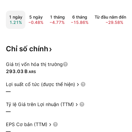
1 ngày
5 ngày
1 tháng
6 tháng
Từ đầu năm đến n
1.21%
−0.48%
−4.77%
−15.86%
−29.58%
Chỉ số
chính
Giá trị vốn hóa thị trường
‪293.03 B‬
ARS
Lợi suất cổ tức (được thể hiện)
—
Tỷ lệ Giá trên Lợi nhuận (TTM)
—
EPS Cơ bản (TTM)
—