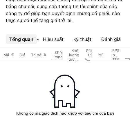
bảng chữ cái, cung cấp thông tin tài chính của các
công ty để giúp bạn quyết định những cổ phiếu nào
thực sự có thể tăng giá trở lại.
Tổng quan
Xem thêm
Hiệu suất
Kỹ thuật
Đánh giá
Khối
Giá
EPS
Khối
Mã
Giá
Th.đổi %
lượng
trị
P/E
pha
lượng
tương
vốn
loãng
TTM
TTM
đối
hóa
thị
trg
Không có mã giao dịch nào khớp với tiêu chí của bạn