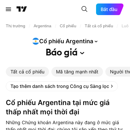
Bắt đầu
/
/
/
/
Thị trường
Argentina
Cổ phiếu
Tất cả cổ phiếu
Luô
Cổ phiếu
Argentina
Báo
giá
Tất cả cổ phiếu
Mã tăng mạnh nhất
Người th
Tạo thêm danh sách trong Công cụ Sàng lọc
Cổ phiếu Argentina tại mức giá
thấp nhất mọi thời đại
Những Chứng khoán Argentina này đang ở mức giá
thấp nhất mọi thời đại: chúng tôi sắp xếp theo thứ tự