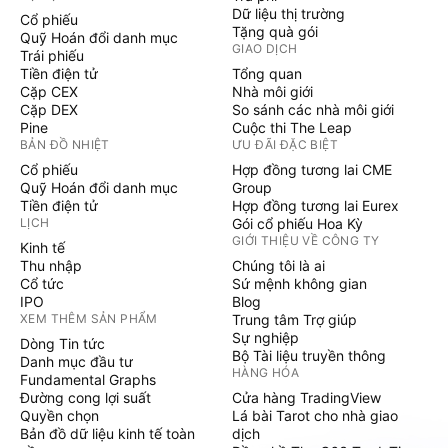
Dữ liệu thị trường
Cổ phiếu
Tặng quà gói
Quỹ Hoán đổi danh mục
GIAO DỊCH
Trái phiếu
Tiền điện tử
Tổng quan
Cặp CEX
Nhà môi giới
Cặp DEX
So sánh các nhà môi giới
Pine
Cuộc thi The Leap
BẢN ĐỒ NHIỆT
ƯU ĐÃI ĐẶC BIỆT
Cổ phiếu
Hợp đồng tương lai CME
Quỹ Hoán đổi danh mục
Group
Tiền điện tử
Hợp đồng tương lai Eurex
LỊCH
Gói cổ phiếu Hoa Kỳ
GIỚI THIỆU VỀ CÔNG TY
Kinh tế
Thu nhập
Chúng tôi là ai
Cổ tức
Sứ mệnh không gian
IPO
Blog
XEM THÊM SẢN PHẨM
Trung tâm Trợ giúp
Sự nghiệp
Dòng Tin tức
Bộ Tài liệu truyền thông
Danh mục đầu tư
HÀNG HÓA
Fundamental Graphs
Đường cong lợi suất
Cửa hàng TradingView
Quyền chọn
Lá bài Tarot cho nhà giao
Bản đồ dữ liệu kinh tế toàn
dịch