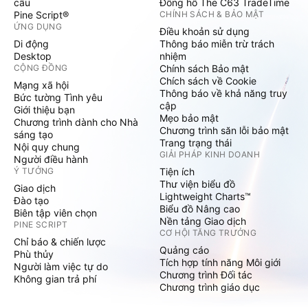
cầu
Đồng hồ The C63 TradeTime
Pine Script®
CHÍNH SÁCH & BẢO MẬT
ỨNG DỤNG
Điều khoản sử dụng
Di động
Thông báo miễn trừ trách
Desktop
nhiệm
CỘNG ĐỒNG
Chính sách Bảo mật
Chích sách về Cookie
Mạng xã hội
Thông báo về khả năng truy
Bức tường Tình yêu
cập
Giới thiệu bạn
Mẹo bảo mật
Chương trình dành cho Nhà
Chương trình săn lỗi bảo mật
sáng tạo
Trang trạng thái
Nội quy chung
GIẢI PHÁP KINH DOANH
Người điều hành
Ý TƯỞNG
Tiện ích
Thư viện biểu đồ
Giao dịch
Lightweight Charts™
Đào tạo
Biểu đồ Nâng cao
Biên tập viên chọn
Nền tảng Giao dịch
PINE SCRIPT
CƠ HỘI TĂNG TRƯỞNG
Chỉ báo & chiến lược
Quảng cáo
Phù thủy
Tích hợp tính năng Môi giới
Người làm việc tự do
Chương trình Đối tác
Không gian trả phí
Chương trình giáo dục