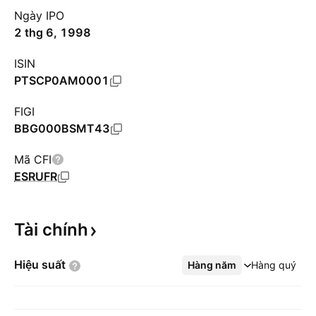
Ngày IPO
2 thg 6, 1998
ISIN
PTSCP0AM0001
FIGI
BBG000BSMT43
Mã CFI
ESRUFR
Tài
chính
Hiệu
suất
Hàng năm
Xem thêm
Hàng quý