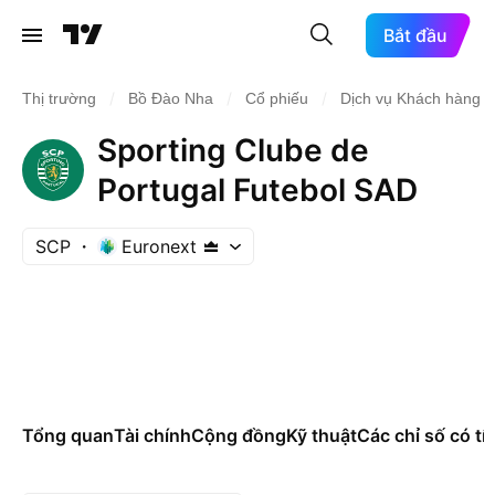
Bắt đầu
/
/
/
Thị trường
Bồ Đào Nha
Cổ phiếu
Dịch vụ Khách hàng
Sporting Clube de
Portugal Futebol SAD
SCP
Euronext
Tổng quan
Tài chính
Cộng đồng
Kỹ thuật
Các chỉ số có tí