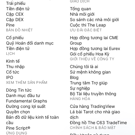
GIAO DỊCH
Trái phiếu
Tiền điện tử
Tổng quan
Cặp CEX
Nhà môi giới
Cặp DEX
So sánh các nhà môi giới
Pine
Cuộc thi The Leap
BẢN ĐỒ NHIỆT
ƯU ĐÃI ĐẶC BIỆT
Cổ phiếu
Hợp đồng tương lai CME
Quỹ Hoán đổi danh mục
Group
Tiền điện tử
Hợp đồng tương lai Eurex
LỊCH
Gói cổ phiếu Hoa Kỳ
GIỚI THIỆU VỀ CÔNG TY
Kinh tế
Thu nhập
Chúng tôi là ai
Cổ tức
Sứ mệnh không gian
IPO
Blog
XEM THÊM SẢN PHẨM
Trung tâm Trợ giúp
Sự nghiệp
Dòng Tin tức
Bộ Tài liệu truyền thông
Danh mục đầu tư
HÀNG HÓA
Fundamental Graphs
Đường cong lợi suất
Cửa hàng TradingView
Quyền chọn
Lá bài Tarot cho nhà giao
Bản đồ dữ liệu kinh tế toàn
dịch
cầu
Đồng hồ The C63 TradeTime
Pine Script®
CHÍNH SÁCH & BẢO MẬT
ỨNG DỤNG