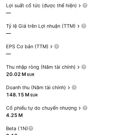
Lợi suất cổ tức (được thể hiện)
—
Tỷ lệ Giá trên Lợi nhuận (TTM)
—
EPS Cơ bản (TTM)
—
Thu nhập ròng (Năm tài chính)
‪20.02 M‬
EUR
Doanh thu (Năm tài chính)
‪148.15 M‬
EUR
Cổ phiếu tự do chuyển nhượng
‪4.25 M‬
Beta (1N)