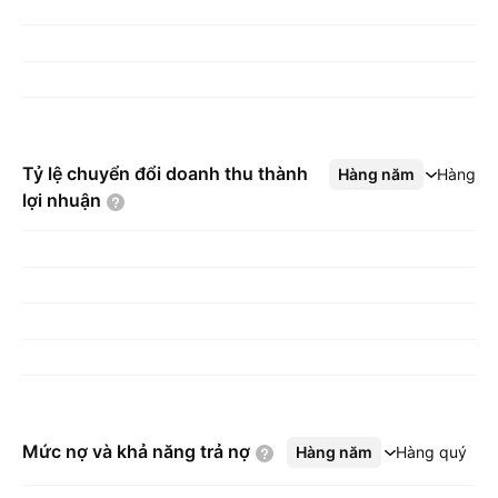
Tỷ lệ chuyển đổi doanh thu thành
Hàng năm
Xem thêm
Hàng q
lợi
nhuận
Mức nợ và khả năng trả
nợ
Hàng năm
Xem thêm
Hàng quý