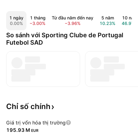
1 ngày
1 tháng
Từ đầu năm đến nay
5 năm
10 năm
0.00%
−3.00%
−3.96%
10.23%
46.97%
So sánh với Sporting Clube de Portugal
Futebol SAD
Chỉ số
chính
Giá trị vốn hóa thị trường
‪195.93 M‬
EUR