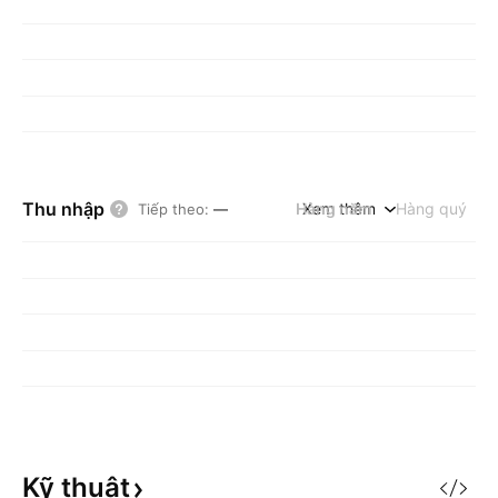
Thu nhập
Hàng năm
Xem thêm
Hàng quý
Tiếp theo
:
—
Kỹ
thuật