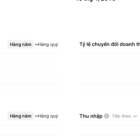
Tỷ lệ chuyển đổi doanh t
Hàng năm
Xem thêm
Hàng quý
Thu nhập
Hàng năm
Xem thêm
Hàng quý
Tiếp theo
:
—