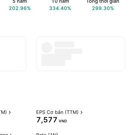
5 năm
10 năm
Tổng thời gian
202.96%
334.40%
299.30%
TM)
EPS Cơ bản (TTM)
7,577
VND