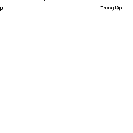
ập
Trung lập