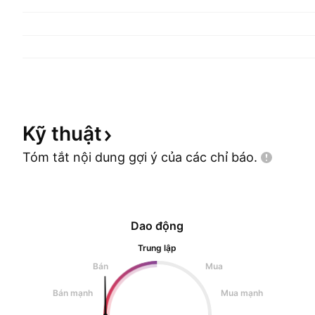
Kỹ
thuật
Tóm tắt nội dung gợi ý của các chỉ
báo.
Dao động
Trung lập
Bán
Mua
Bán mạnh
Mua mạnh