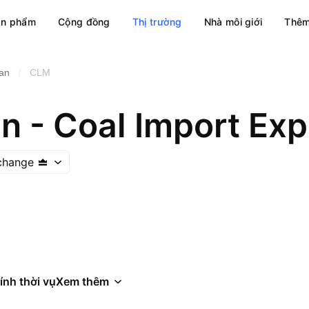
ản phẩm
Cộng đồng
Thị trường
Nhà môi giới
Thêm
/
an
CLM
change
ính thời vụ
Xem thêm