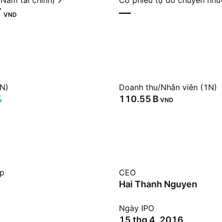
Năm tài chính)
Cổ phiếu tự do chuyển nh
‬
—
VND
1N)
Doanh thu/Nhân viên (1N)
%
‪110.55 B‬
VND
ệp
CEO
Hai Thanh Nguyen
Ngày IPO
15 thg 4, 2016