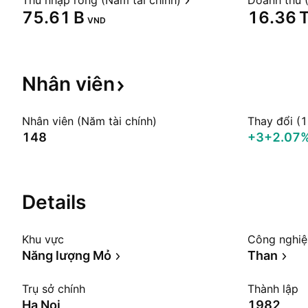
Thu nhập ròng (Năm tài chính)
Doanh thu (
‪75.61 B‬
‪16.36 T
VND
Nhân
viên
Nhân viên (Năm tài chính)
Thay đổi (
148
+3
+2.07
Details
Khu vực
Công nghi
Năng lượng Mỏ
Than
Trụ sở chính
Thành lập
Ha Noi
1982