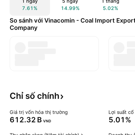
1 ngày
5 ngày
1 tháng
7.61%
14.99%
5.02%
So sánh với Vinacomin - Coal Import Export
Company
Chỉ số
chính
Giá trị vốn hóa thị trường
Lợi suất cổ
‪612.32 B‬
5.01%
VND