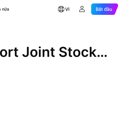
VI
Bắt đầu
 nữa
Vinacomin - Coal Import Export Joint Stock Company