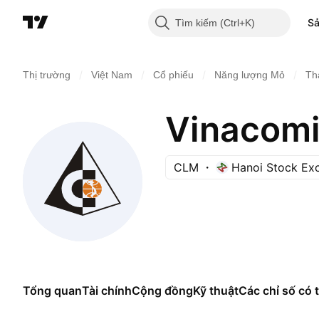
S
Tìm kiếm
/
/
/
/
Thị trường
Việt Nam
Cổ phiếu
Năng lượng Mỏ
Th
CLM
Hanoi Stock Ex
Tổng quan
Tài chính
Cộng đồng
Kỹ thuật
Các chỉ số có t