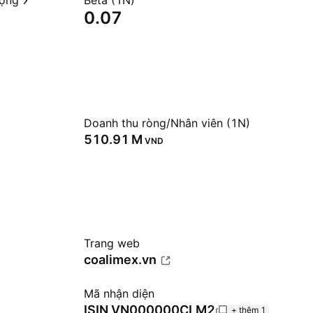
ượng
Beta (1N)
0.07
Doanh thu ròng/Nhân viên (1N)
‪510.91 M‬
VND
Trang web
coalimex.vn
Mã nhận diện
ISIN
VN000000CLM2
+ thêm 1