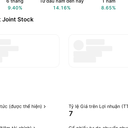
6 tháng
Từ đầu năm đến nay
1 năm
9.40%
14.16%
8.65%
 Joint Stock
 tức (được thể hiện)
Tỷ lệ Giá trên Lợi nhuận (T
7