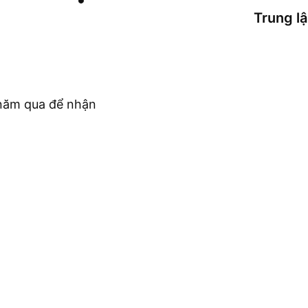
Trung l
c năm qua để nhận