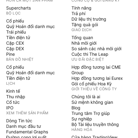
HƠN CẢ MỘT SẢN PHẨM
CÔNG CỤ & GÓI ĐĂNG KÝ
Supercharts
Tính năng
BỘ LỌC
Trả phí
Dữ liệu thị trường
Cổ phiếu
Tặng quà gói
Quỹ Hoán đổi danh mục
GIAO DỊCH
Trái phiếu
Tiền điện tử
Tổng quan
Cặp CEX
Nhà môi giới
Cặp DEX
So sánh các nhà môi giới
Pine
Cuộc thi The Leap
BẢN ĐỒ NHIỆT
ƯU ĐÃI ĐẶC BIỆT
Cổ phiếu
Hợp đồng tương lai CME
Quỹ Hoán đổi danh mục
Group
Tiền điện tử
Hợp đồng tương lai Eurex
LỊCH
Gói cổ phiếu Hoa Kỳ
GIỚI THIỆU VỀ CÔNG TY
Kinh tế
Thu nhập
Chúng tôi là ai
Cổ tức
Sứ mệnh không gian
IPO
Blog
XEM THÊM SẢN PHẨM
Trung tâm Trợ giúp
Sự nghiệp
Dòng Tin tức
Bộ Tài liệu truyền thông
Danh mục đầu tư
HÀNG HÓA
Fundamental Graphs
Đường cong lợi suất
Cửa hàng TradingView