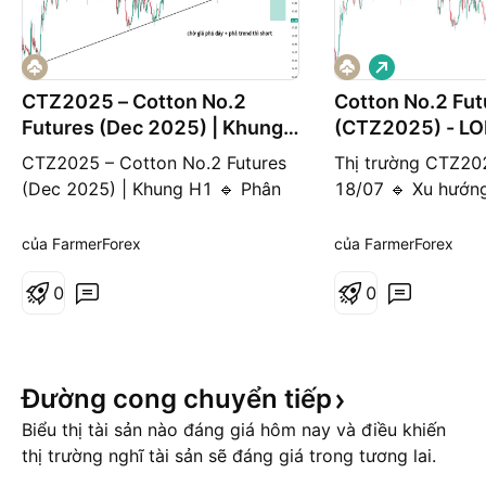
G
i
á
CTZ2025 – Cotton No.2
Cotton No.2 Fut
l
Futures (Dec 2025) | Khung
(CTZ2025) - L
ê
n
H1
CTZ2025 – Cotton No.2 Futures
Thị trường CTZ20
(Dec 2025) | Khung H1 🔹 Phân
18/07 🔹 Xu hướng
tích kỹ thuật: Giá đang trong xu
Khung D: Giá hồi 
hướng tăng trung hạn nhưng có
giảm, xu hướng ng
của FarmerForex
của FarmerForex
dấu hiệu suy yếu khi chạm vùng
Khung H4: Giá tă
kháng cự quanh 68.40 – 68.50.
0
vỡ vùng tích lũy 
0
Cấu trúc hiện tại cho thấy mô
mạnh, phá qua đỉn
hình phá vỡ trendline tăng +
hướng ngắn hạn: T
thủng vùng hỗ trợ gần nhất tại
Vùng cản / Trendli
Đường cong chuyển
tiếp
68.0. Một nhịp hồi về k
✅ Đã bị phá – giá
Biểu thị tài sản nào đáng giá hôm nay và điều khiến
thị trường nghĩ tài sản sẽ đáng giá trong tương lai.