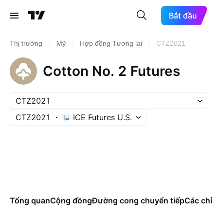
Bắt đầu
/
/
/
Thị trường
Mỹ
Hợp đồng Tương lai
CTZ2021
Cotton No. 2 Futures
CTZ2021
CTZ2021
ICE Futures U.S.
Tổng quan
Cộng đồng
Đường cong chuyển tiếp
Các chỉ s