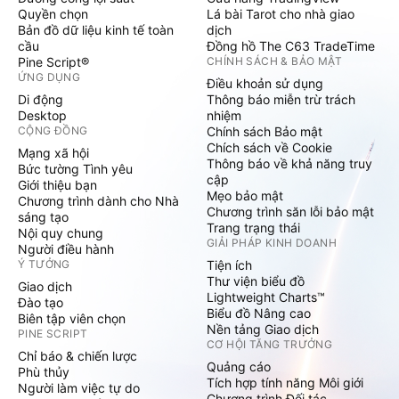
Quyền chọn
Lá bài Tarot cho nhà giao
Bản đồ dữ liệu kinh tế toàn
dịch
cầu
Đồng hồ The C63 TradeTime
Pine Script®
CHÍNH SÁCH & BẢO MẬT
ỨNG DỤNG
Điều khoản sử dụng
Di động
Thông báo miễn trừ trách
Desktop
nhiệm
CỘNG ĐỒNG
Chính sách Bảo mật
Chích sách về Cookie
Mạng xã hội
Thông báo về khả năng truy
Bức tường Tình yêu
cập
Giới thiệu bạn
Mẹo bảo mật
Chương trình dành cho Nhà
Chương trình săn lỗi bảo mật
sáng tạo
Trang trạng thái
Nội quy chung
GIẢI PHÁP KINH DOANH
Người điều hành
Ý TƯỞNG
Tiện ích
Thư viện biểu đồ
Giao dịch
Lightweight Charts™
Đào tạo
Biểu đồ Nâng cao
Biên tập viên chọn
Nền tảng Giao dịch
PINE SCRIPT
CƠ HỘI TĂNG TRƯỞNG
Chỉ báo & chiến lược
Quảng cáo
Phù thủy
Tích hợp tính năng Môi giới
Người làm việc tự do
Chương trình Đối tác