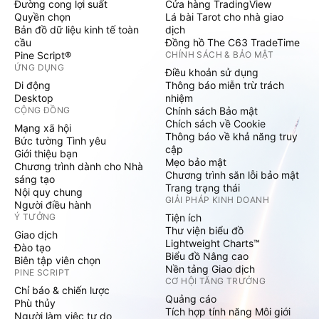
Đường cong lợi suất
Cửa hàng TradingView
Quyền chọn
Lá bài Tarot cho nhà giao
Bản đồ dữ liệu kinh tế toàn
dịch
cầu
Đồng hồ The C63 TradeTime
Pine Script®
CHÍNH SÁCH & BẢO MẬT
ỨNG DỤNG
Điều khoản sử dụng
Di động
Thông báo miễn trừ trách
Desktop
nhiệm
CỘNG ĐỒNG
Chính sách Bảo mật
Chích sách về Cookie
Mạng xã hội
Thông báo về khả năng truy
Bức tường Tình yêu
cập
Giới thiệu bạn
Mẹo bảo mật
Chương trình dành cho Nhà
Chương trình săn lỗi bảo mật
sáng tạo
Trang trạng thái
Nội quy chung
GIẢI PHÁP KINH DOANH
Người điều hành
Ý TƯỞNG
Tiện ích
Thư viện biểu đồ
Giao dịch
Lightweight Charts™
Đào tạo
Biểu đồ Nâng cao
Biên tập viên chọn
Nền tảng Giao dịch
PINE SCRIPT
CƠ HỘI TĂNG TRƯỞNG
Chỉ báo & chiến lược
Quảng cáo
Phù thủy
Tích hợp tính năng Môi giới
Người làm việc tự do