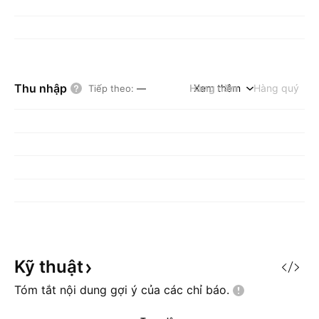
Thu nhập
Hàng năm
Xem thêm
Hàng quý
Tiếp theo
:
—
Kỹ
thuật
Tóm tắt nội dung gợi ý của các chỉ
báo.