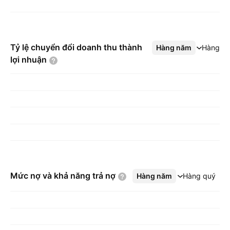
Tỷ lệ chuyển đổi doanh thu thành
Hàng năm
Xem thêm
Hàng q
lợi
nhuận
Mức nợ và khả năng trả
nợ
Hàng năm
Xem thêm
Hàng quý