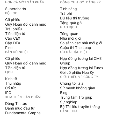
HƠN CẢ MỘT SẢN PHẨM
CÔNG CỤ & GÓI ĐĂNG KÝ
Supercharts
Tính năng
BỘ LỌC
Trả phí
Dữ liệu thị trường
Cổ phiếu
Tặng quà gói
Quỹ Hoán đổi danh mục
GIAO DỊCH
Trái phiếu
Tiền điện tử
Tổng quan
Cặp CEX
Nhà môi giới
Cặp DEX
So sánh các nhà môi giới
Pine
Cuộc thi The Leap
BẢN ĐỒ NHIỆT
ƯU ĐÃI ĐẶC BIỆT
Cổ phiếu
Hợp đồng tương lai CME
Quỹ Hoán đổi danh mục
Group
Tiền điện tử
Hợp đồng tương lai Eurex
LỊCH
Gói cổ phiếu Hoa Kỳ
GIỚI THIỆU VỀ CÔNG TY
Kinh tế
Thu nhập
Chúng tôi là ai
Cổ tức
Sứ mệnh không gian
IPO
Blog
XEM THÊM SẢN PHẨM
Trung tâm Trợ giúp
Sự nghiệp
Dòng Tin tức
Bộ Tài liệu truyền thông
Danh mục đầu tư
HÀNG HÓA
Fundamental Graphs