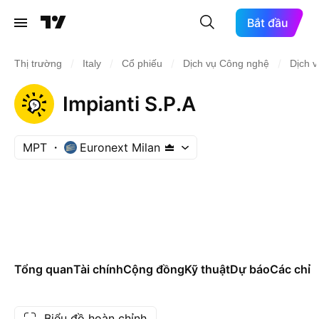
Bắt đầu
/
/
/
/
Thị trường
Italy
Cổ phiếu
Dịch vụ Công nghệ
Dịch v
Impianti S.P.A
MPT
Euronext Milan
Tổng quan
Tài chính
Cộng đồng
Kỹ thuật
Dự báo
Các chỉ s
Biểu đồ hoàn chỉnh