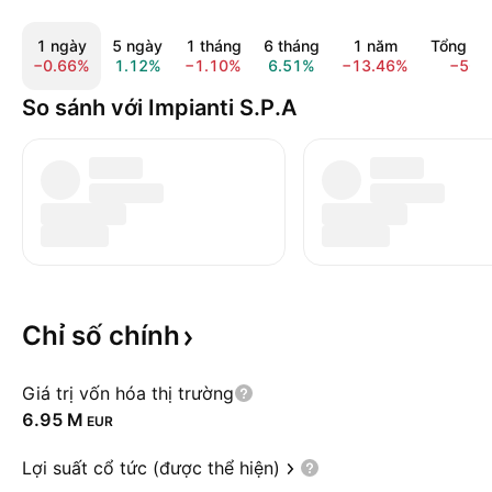
1 ngày
5 ngày
1 tháng
6 tháng
1 năm
Tổng thờ
−0.66%
1.12%
−1.10%
6.51%
−13.46%
−50.
So sánh với Impianti S.P.A
Chỉ số
chính
Giá trị vốn hóa thị trường
‪6.95 M‬
EUR
Lợi suất cổ tức (được thể hiện)