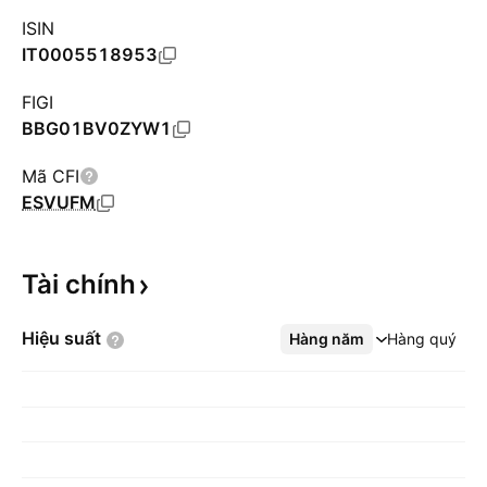
ISIN
IT0005518953
FIGI
BBG01BV0ZYW1
Mã CFI
ESVUFM
Tài
chính
Hiệu
suất
Hàng năm
Xem thêm
Hàng quý