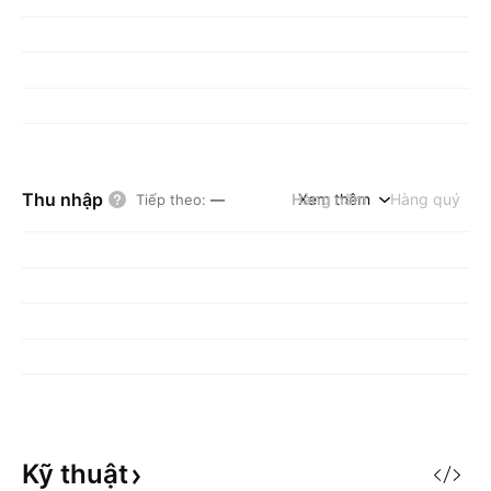
Thu nhập
Hàng năm
Xem thêm
Hàng quý
Tiếp theo
:
—
Kỹ
thuật