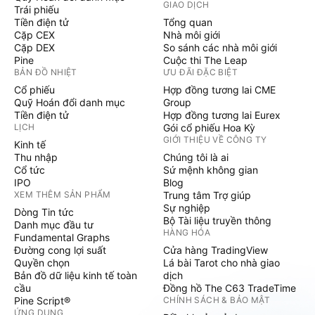
GIAO DỊCH
Trái phiếu
Tiền điện tử
Tổng quan
Cặp CEX
Nhà môi giới
Cặp DEX
So sánh các nhà môi giới
Pine
Cuộc thi The Leap
BẢN ĐỒ NHIỆT
ƯU ĐÃI ĐẶC BIỆT
Cổ phiếu
Hợp đồng tương lai CME
Quỹ Hoán đổi danh mục
Group
Tiền điện tử
Hợp đồng tương lai Eurex
LỊCH
Gói cổ phiếu Hoa Kỳ
GIỚI THIỆU VỀ CÔNG TY
Kinh tế
Thu nhập
Chúng tôi là ai
Cổ tức
Sứ mệnh không gian
IPO
Blog
XEM THÊM SẢN PHẨM
Trung tâm Trợ giúp
Sự nghiệp
Dòng Tin tức
Bộ Tài liệu truyền thông
Danh mục đầu tư
HÀNG HÓA
Fundamental Graphs
Đường cong lợi suất
Cửa hàng TradingView
Quyền chọn
Lá bài Tarot cho nhà giao
Bản đồ dữ liệu kinh tế toàn
dịch
cầu
Đồng hồ The C63 TradeTime
Pine Script®
CHÍNH SÁCH & BẢO MẬT
ỨNG DỤNG