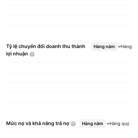
Tỷ lệ chuyển đổi doanh thu thành
Hàng năm
Xem thêm
Hàng q
lợi
nhuận
Mức nợ và khả năng trả
nợ
Hàng năm
Xem thêm
Hàng quý