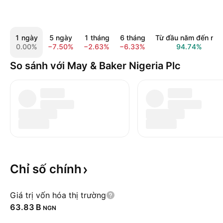
1 ngày
5 ngày
1 tháng
6 tháng
Từ đầu năm đến nay
0.00%
−7.50%
−2.63%
−6.33%
94.74%
So sánh với May & Baker Nigeria Plc
Chỉ số
chính
Giá trị vốn hóa thị trường
‪63.83 B‬
NGN