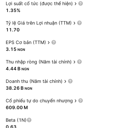
Lợi suất cổ tức (được thể hiện)
1.35%
Tỷ lệ Giá trên Lợi nhuận (TTM)
11.70
EPS Cơ bản (TTM)
3.15
NGN
Thu nhập ròng (Năm tài chính)
‪4.44 B‬
NGN
Doanh thu (Năm tài chính)
‪38.26 B‬
NGN
Cổ phiếu tự do chuyển nhượng
‪609.00 M‬
Beta (1N)
0.63