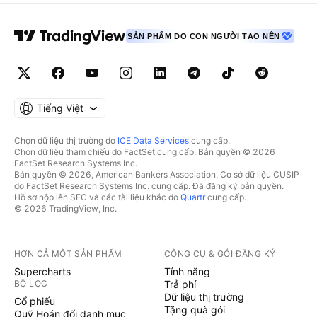
SẢN PHẨM DO CON NGƯỜI TẠO NÊN
Tiếng Việt
Chọn dữ liệu thị trường do
ICE Data Services
cung cấp.
Chọn dữ liệu tham chiếu do FactSet cung cấp. Bản quyền © 2026
FactSet Research Systems Inc.
Bản quyền © 2026, American Bankers Association. Cơ sở dữ liệu CUSIP
do FactSet Research Systems Inc. cung cấp. Đã đăng ký bản quyền.
Hồ sơ nộp lên SEC và các tài liệu khác do
Quartr
cung cấp.
© 2026 TradingView, Inc.
HƠN CẢ MỘT SẢN PHẨM
CÔNG CỤ & GÓI ĐĂNG KÝ
Supercharts
Tính năng
BỘ LỌC
Trả phí
Dữ liệu thị trường
Cổ phiếu
Tặng quà gói
Quỹ Hoán đổi danh mục