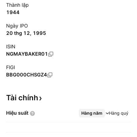
Thành lập
1944
Ngày IPO
20 thg 12, 1995
ISIN
NGMAYBAKER01
FIGI
BBG000CHSGZ4
Tài
chính
Hiệu
suất
Hàng năm
Xem thêm
Hàng quý