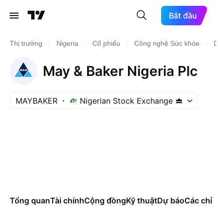
Bắt đầu
/
/
/
/
Thị trường
Nigeria
Cổ phiếu
Công nghệ Sức khỏe
D
May & Baker Nigeria Plc
MAYBAKER
Nigerian Stock Exchange
Tổng quan
Tài chính
Cộng đồng
Kỹ thuật
Dự báo
Các chỉ s