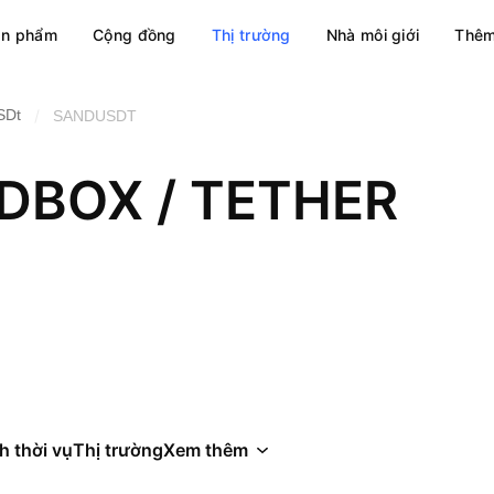
ản phẩm
Cộng đồng
Thị trường
Nhà môi giới
Thêm
/
SDt
SANDUSDT
DBOX / TETHER
h thời vụ
Thị trường
Xem thêm