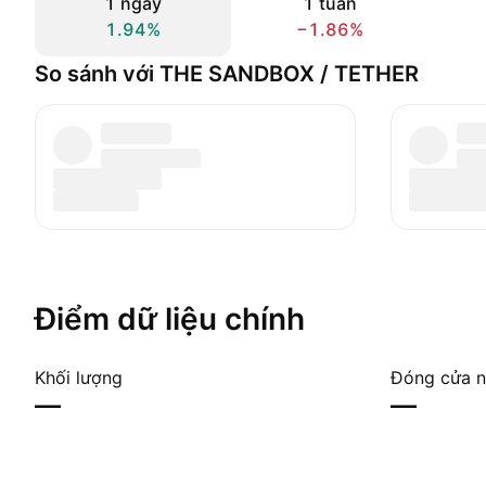
1 ngày
1 tuần
1.94%
−1.86%
So sánh với THE SANDBOX / TETHER
Điểm dữ liệu chính
Khối lượng
Đóng cửa n
—
—