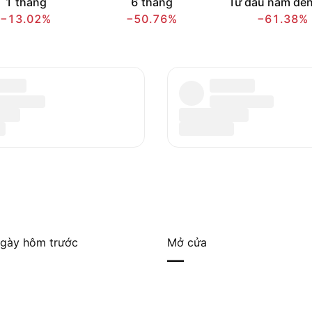
1 tháng
6 tháng
Từ đầu năm đến
−13.02%
−50.76%
−61.38%
gày hôm trước
Mở cửa
—