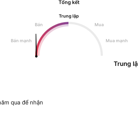
Tổng kết
Trung lập
Bán
Mua
Bán mạnh
Mua mạnh
Trung l
c năm qua để nhận