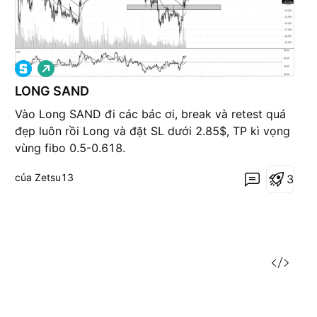
G
i
á
LONG SAND
l
ê
Vào Long SAND đi các bác ơi, break và retest quá
n
đẹp luôn rồi Long và đặt SL dưới 2.85$, TP kì vọng
vùng fibo 0.5-0.618.
của Zetsu13
3