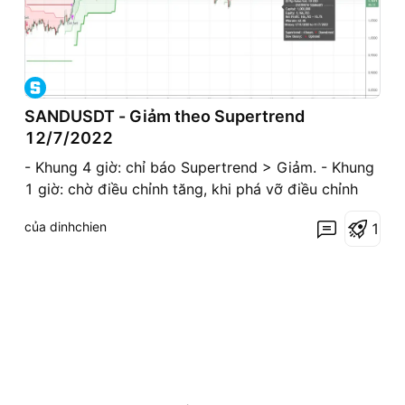
SANDUSDT - Giảm theo Supertrend
12/7/2022
- Khung 4 giờ: chỉ báo Supertrend > Giảm. - Khung
1 giờ: chờ điều chỉnh tăng, khi phá vỡ điều chỉnh
tăng về xu hướng giảm thì vào lệnh. ... Điều chỉnh
của dinhchien
1
tăng (Supertrend 1 giờ) ...Xu hướng điều chỉnh tăng
bị phá vỡ: * Tác giả đang dùng giao dịc