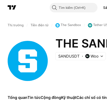
S
Tìm kiếm
/
/
/
The Sandbox
Tether U
Thị trường
Tiền điện tử
THE SAN
SANDUSDT
Woo
Tổng quan
Tin tức
Cộng đồng
Kỹ thuật
Các chỉ số có tín