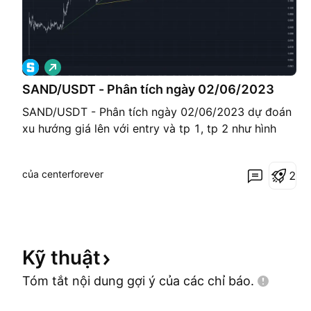
G
i
á
SAND/USDT - Phân tích ngày 02/06/2023
l
ê
SAND/USDT - Phân tích ngày 02/06/2023 dự đoán
n
xu hướng giá lên với entry và tp 1, tp 2 như hình
của centerforever
2
Kỹ
thuật
Tóm tắt nội dung gợi ý của các chỉ
báo.