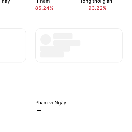
 nay
1 năm
Tổng thời gian
−85.24%
−93.22%
Phạm vi Ngày
–