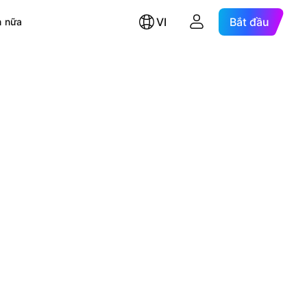
VI
Bắt đầu
 nữa