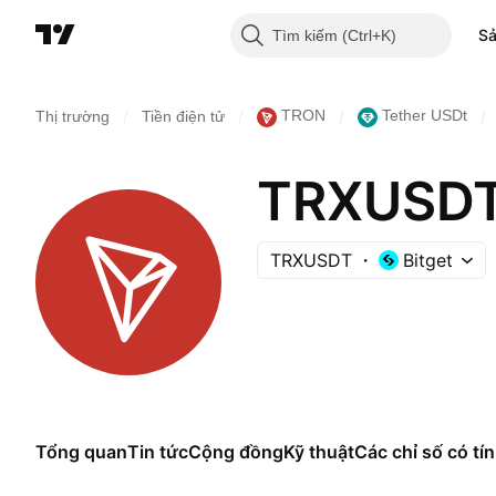
S
Tìm kiếm
/
/
/
/
TRON
Tether USDt
Thị trường
Tiền điện tử
TRXUSDT
TRXUSDT
Bitget
Tổng quan
Tin tức
Cộng đồng
Kỹ thuật
Các chỉ số có tín