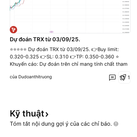
Dự đoán TRX từ 03/09/25.
⭐️⭐️⭐️⭐️⭐️ Dự đoán TRX từ 03/09/25. 👉Buy limit:
0.320-0.325 👉SL: 0.310 👉TP: 0.350-0.360 ⭐️
Khuyến cáo: Dự đoán trên chỉ mang tính chất tham
khảo.
của Dudoanthitruong
1
Kỹ
thuật
Tóm tắt nội dung gợi ý của các chỉ
báo.