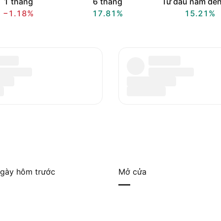
1 tháng
6 tháng
Từ đầu năm đến
−1.18%
17.81%
15.21%
gày hôm trước
Mở cửa
—