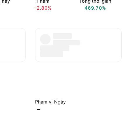
 nay
1 năm
Tổng thời gian
−2.80%
469.70%
Phạm vi Ngày
–