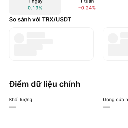
1 ngày
1 tuần
0.19%
−0.24%
So sánh với TRX/USDT
Điểm dữ liệu chính
Khối lượng
Đóng cửa n
—
—