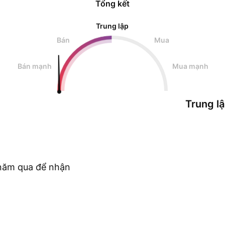
Tổng kết
Trung lập
Bán
Mua
Bán mạnh
Mua mạnh
Trung l
c năm qua để nhận