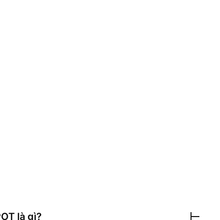
POT
là gì?