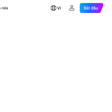
VI
Bắt đầu
 nữa