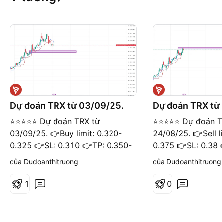
Dự đoán TRX từ 03/09/25.
Dự đoán TRX từ
⭐️⭐️⭐️⭐️⭐️ Dự đoán TRX từ
⭐️⭐️⭐️⭐️⭐️ Dự đoán 
03/09/25. 👉Buy limit: 0.320-
24/08/25. 👉Sell l
0.325 👉SL: 0.310 👉TP: 0.350-
0.375 👉SL: 0.38 
0.360 ⭐️ Khuyến cáo: Dự đoán
0.35 ⭐️ Khuyến cá
của Dudoanthitruong
của Dudoanthitruong
trên chỉ mang tính chất tham
chỉ mang tính chấ
khảo.
1
0