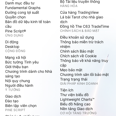
Bộ Tài liệu truyền thông
Danh mục đầu tư
HÀNG HÓA
Fundamental Graphs
Đường cong lợi suất
Cửa hàng TradingView
Quyền chọn
Lá bài Tarot cho nhà giao
Bản đồ dữ liệu kinh tế toàn
dịch
cầu
Đồng hồ The C63 TradeTime
Pine Script®
CHÍNH SÁCH & BẢO MẬT
ỨNG DỤNG
Điều khoản sử dụng
Di động
Thông báo miễn trừ trách
Desktop
nhiệm
CỘNG ĐỒNG
Chính sách Bảo mật
Chích sách về Cookie
Mạng xã hội
Thông báo về khả năng truy
Bức tường Tình yêu
cập
Giới thiệu bạn
Mẹo bảo mật
Chương trình dành cho Nhà
Chương trình săn lỗi bảo mật
sáng tạo
Trang trạng thái
Nội quy chung
GIẢI PHÁP KINH DOANH
Người điều hành
Ý TƯỞNG
Tiện ích
Thư viện biểu đồ
Giao dịch
Lightweight Charts™
Đào tạo
Biểu đồ Nâng cao
Biên tập viên chọn
Nền tảng Giao dịch
PINE SCRIPT
CƠ HỘI TĂNG TRƯỞNG