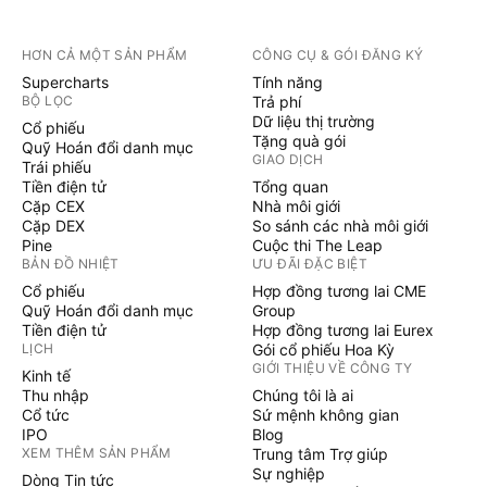
HƠN CẢ MỘT SẢN PHẨM
CÔNG CỤ & GÓI ĐĂNG KÝ
Supercharts
Tính năng
BỘ LỌC
Trả phí
Dữ liệu thị trường
Cổ phiếu
Tặng quà gói
Quỹ Hoán đổi danh mục
GIAO DỊCH
Trái phiếu
Tiền điện tử
Tổng quan
Cặp CEX
Nhà môi giới
Cặp DEX
So sánh các nhà môi giới
Pine
Cuộc thi The Leap
BẢN ĐỒ NHIỆT
ƯU ĐÃI ĐẶC BIỆT
Cổ phiếu
Hợp đồng tương lai CME
Quỹ Hoán đổi danh mục
Group
Tiền điện tử
Hợp đồng tương lai Eurex
LỊCH
Gói cổ phiếu Hoa Kỳ
GIỚI THIỆU VỀ CÔNG TY
Kinh tế
Thu nhập
Chúng tôi là ai
Cổ tức
Sứ mệnh không gian
IPO
Blog
XEM THÊM SẢN PHẨM
Trung tâm Trợ giúp
Sự nghiệp
Dòng Tin tức