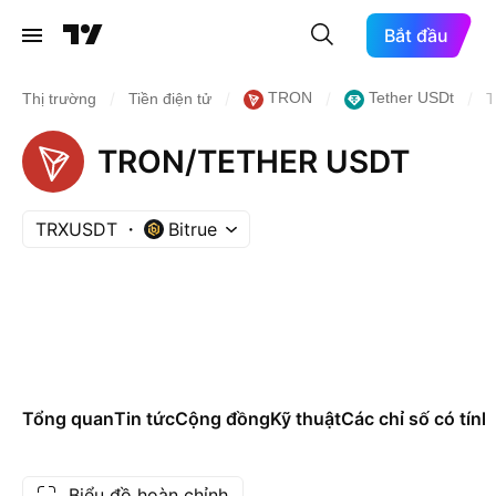
Bắt đầu
/
/
/
/
TRON
Tether USDt
Thị trường
Tiền điện tử
TRON/TETHER USDT
TRXUSDT
Bitrue
Tổng quan
Tin tức
Cộng đồng
Kỹ thuật
Các chỉ số có tính
Biểu đồ hoàn chỉnh