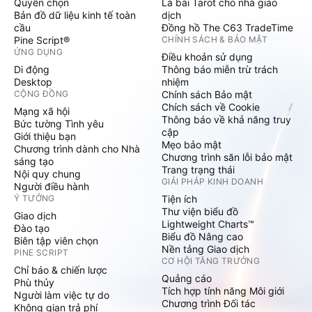
Quyền chọn
Lá bài Tarot cho nhà giao
Bản đồ dữ liệu kinh tế toàn
dịch
cầu
Đồng hồ The C63 TradeTime
Pine Script®
CHÍNH SÁCH & BẢO MẬT
ỨNG DỤNG
Điều khoản sử dụng
Di động
Thông báo miễn trừ trách
Desktop
nhiệm
CỘNG ĐỒNG
Chính sách Bảo mật
Chích sách về Cookie
Mạng xã hội
Thông báo về khả năng truy
Bức tường Tình yêu
cập
Giới thiệu bạn
Mẹo bảo mật
Chương trình dành cho Nhà
Chương trình săn lỗi bảo mật
sáng tạo
Trang trạng thái
Nội quy chung
GIẢI PHÁP KINH DOANH
Người điều hành
Ý TƯỞNG
Tiện ích
Thư viện biểu đồ
Giao dịch
Lightweight Charts™
Đào tạo
Biểu đồ Nâng cao
Biên tập viên chọn
Nền tảng Giao dịch
PINE SCRIPT
CƠ HỘI TĂNG TRƯỞNG
Chỉ báo & chiến lược
Quảng cáo
Phù thủy
Tích hợp tính năng Môi giới
Người làm việc tự do
Chương trình Đối tác
Không gian trả phí