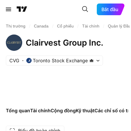
Bắt đầu
/
/
/
/
Thị trường
Canada
Cổ phiếu
Tài chính
Quản lý Đầu
Clairvest Group Inc.
CVG
Toronto Stock Exchange
Tổng quan
Tài chính
Cộng đồng
Kỹ thuật
Các chỉ số có tí
Biểu đồ hoàn chỉnh