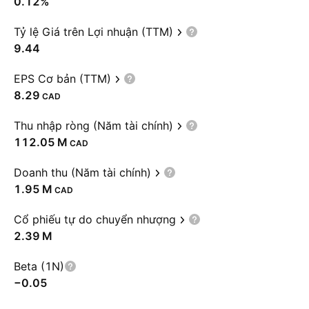
0.12%
Tỷ lệ Giá trên Lợi nhuận (TTM)
9.44
EPS Cơ bản (TTM)
8.29
CAD
Thu nhập ròng (Năm tài chính)
‪112.05 M‬
CAD
Doanh thu (Năm tài chính)
‪1.95 M‬
CAD
Cổ phiếu tự do chuyển nhượng
‪2.39 M‬
Beta (1N)
−0.05