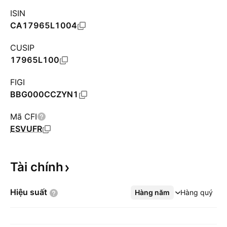
ISIN
CA17965L1004
CUSIP
17965L100
FIGI
BBG000CCZYN1
Mã CFI
ESVUFR
Tài
chính
Hiệu
suất
Hàng năm
Xem thêm
Hàng quý