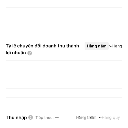
Tỷ lệ chuyển đổi doanh thu thành
Hàng năm
Xem thêm
Hàng q
lợi
nhuận
Thu nhập
Hàng năm
Xem thêm
Hàng quý
Tiếp theo
:
—