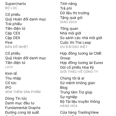
Supercharts
Tính năng
BỘ LỌC
Trả phí
Dữ liệu thị trường
Cổ phiếu
Tặng quà gói
Quỹ Hoán đổi danh mục
GIAO DỊCH
Trái phiếu
Tiền điện tử
Tổng quan
Cặp CEX
Nhà môi giới
Cặp DEX
So sánh các nhà môi giới
Pine
Cuộc thi The Leap
BẢN ĐỒ NHIỆT
ƯU ĐÃI ĐẶC BIỆT
Cổ phiếu
Hợp đồng tương lai CME
Quỹ Hoán đổi danh mục
Group
Tiền điện tử
Hợp đồng tương lai Eurex
LỊCH
Gói cổ phiếu Hoa Kỳ
GIỚI THIỆU VỀ CÔNG TY
Kinh tế
Thu nhập
Chúng tôi là ai
Cổ tức
Sứ mệnh không gian
IPO
Blog
XEM THÊM SẢN PHẨM
Trung tâm Trợ giúp
Sự nghiệp
Dòng Tin tức
Bộ Tài liệu truyền thông
Danh mục đầu tư
HÀNG HÓA
Fundamental Graphs
Đường cong lợi suất
Cửa hàng TradingView