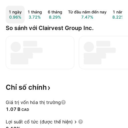
1 ngày
1 tháng
6 tháng
Từ đầu năm đến nay
1 năm
0.96%
3.72%
8.29%
7.47%
8.22%
So sánh với Clairvest Group Inc.
Chỉ số
chính
Giá trị vốn hóa thị trường
‪1.07 B‬
CAD
Lợi suất cổ tức (được thể hiện)