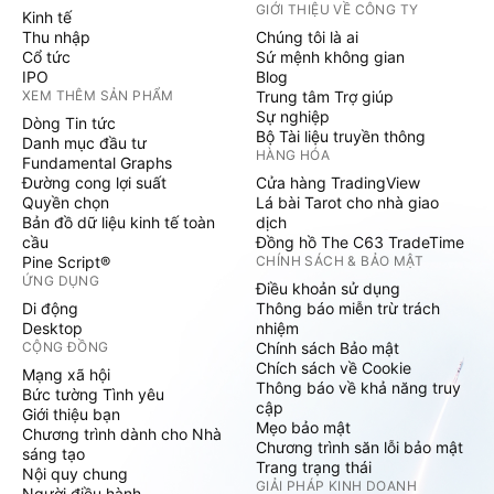
GIỚI THIỆU VỀ CÔNG TY
Kinh tế
Thu nhập
Chúng tôi là ai
Cổ tức
Sứ mệnh không gian
IPO
Blog
XEM THÊM SẢN PHẨM
Trung tâm Trợ giúp
Sự nghiệp
Dòng Tin tức
Bộ Tài liệu truyền thông
Danh mục đầu tư
HÀNG HÓA
Fundamental Graphs
Đường cong lợi suất
Cửa hàng TradingView
Quyền chọn
Lá bài Tarot cho nhà giao
Bản đồ dữ liệu kinh tế toàn
dịch
cầu
Đồng hồ The C63 TradeTime
Pine Script®
CHÍNH SÁCH & BẢO MẬT
ỨNG DỤNG
Điều khoản sử dụng
Di động
Thông báo miễn trừ trách
Desktop
nhiệm
CỘNG ĐỒNG
Chính sách Bảo mật
Chích sách về Cookie
Mạng xã hội
Thông báo về khả năng truy
Bức tường Tình yêu
cập
Giới thiệu bạn
Mẹo bảo mật
Chương trình dành cho Nhà
Chương trình săn lỗi bảo mật
sáng tạo
Trang trạng thái
Nội quy chung
GIẢI PHÁP KINH DOANH
Người điều hành