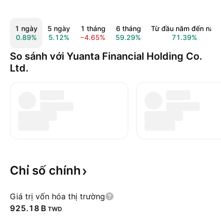
1 ngày
5 ngày
1 tháng
6 tháng
Từ đầu năm đến nay
0.89%
5.12%
−4.65%
59.29%
71.39%
So sánh với Yuanta Financial Holding Co.
Ltd.
Chỉ số
chính
Giá trị vốn hóa thị trường
‪925.18 B‬
TWD