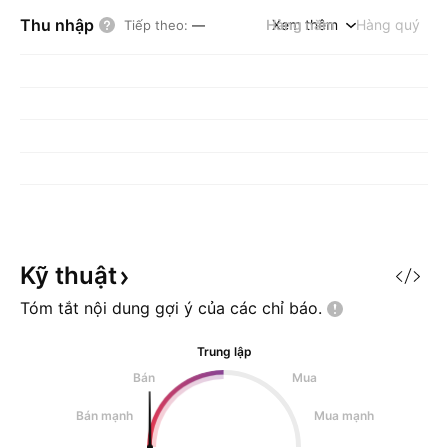
Thu nhập
Hàng năm
Xem thêm
Hàng quý
Tiếp theo
:
—
Kỹ
thuật
Tóm tắt nội dung gợi ý của các chỉ
báo.
Trung lập
Bán
Mua
Bán mạnh
Mua mạnh