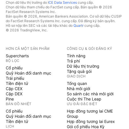
Chọn dữ liệu thị trường do
ICE Data Services
cung cấp.
Chọn dữ liệu tham chiếu do FactSet cung cấp. Bản quyền © 2026
FactSet Research Systems Inc.
Bản quyền © 2026, American Bankers Association. Cơ sở dữ liệu CUSIP
do FactSet Research Systems Inc. cung cấp. Đã đăng ký bản quyền.
Hồ sơ nộp lên SEC và các tài liệu khác do
Quartr
cung cấp.
© 2026 TradingView, Inc.
HƠN CẢ MỘT SẢN PHẨM
CÔNG CỤ & GÓI ĐĂNG KÝ
Supercharts
Tính năng
BỘ LỌC
Trả phí
Dữ liệu thị trường
Cổ phiếu
Tặng quà gói
Quỹ Hoán đổi danh mục
GIAO DỊCH
Trái phiếu
Tiền điện tử
Tổng quan
Cặp CEX
Nhà môi giới
Cặp DEX
So sánh các nhà môi giới
Pine
Cuộc thi The Leap
BẢN ĐỒ NHIỆT
ƯU ĐÃI ĐẶC BIỆT
Cổ phiếu
Hợp đồng tương lai CME
Quỹ Hoán đổi danh mục
Group
Tiền điện tử
Hợp đồng tương lai Eurex
LỊCH
Gói cổ phiếu Hoa Kỳ