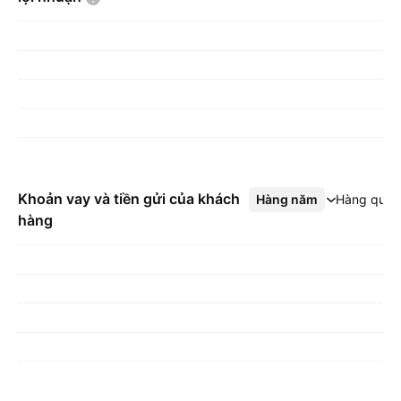
Khoản vay và tiền gửi của khách
Hàng năm
Xem thêm
Hàng quý
hàng