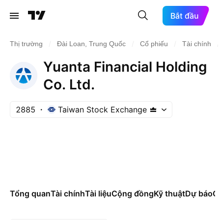
Bắt đầu
/
/
/
/
Thị trường
Đài Loan, Trung Quốc
Cổ phiếu
Tài chính
Yuanta Financial Holding
Co. Ltd.
2885
Taiwan Stock Exchange
Tổng quan
Tài chính
Tài liệu
Cộng đồng
Kỹ thuật
Dự báo
Cá