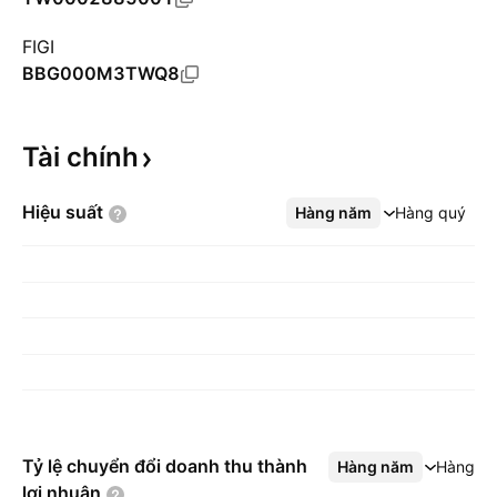
FIGI
BBG000M3TWQ8
Tài
chính
Hiệu
suất
Hàng năm
Xem thêm
Hàng quý
Tỷ lệ chuyển đổi doanh thu thành
Hàng năm
Xem thêm
Hàng q
lợi
nhuận