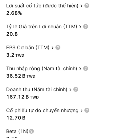
Lợi suất cổ tức (được thể hiện)
2.68%
Tỷ lệ Giá trên Lợi nhuận (TTM)
20.8
EPS Cơ bản (TTM)
3.2
TWD
Thu nhập ròng (Năm tài chính)
‪36.52 B‬
TWD
Doanh thu (Năm tài chính)
‪167.12 B‬
TWD
Cổ phiếu tự do chuyển nhượng
‪12.70 B‬
Beta (1N)