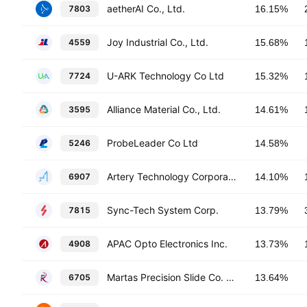
aetherAI Co., Ltd.
7803
16.15%
Joy Industrial Co., Ltd.
4559
15.68%
U-ARK Technology Co Ltd
7724
15.32%
Alliance Material Co., Ltd.
3595
14.61%
ProbeLeader Co Ltd
5246
14.58%
Artery Technology Corporation
6907
14.10%
Sync-Tech System Corp.
7815
13.79%
APAC Opto Electronics Inc.
4908
13.73%
Martas Precision Slide Co. Ltd.
6705
13.64%