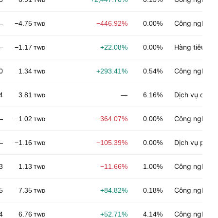
TWD
Công nghiệp 
—
−4.75
−446.92%
0.00%
TWD
Hàng tiêu dù
—
−1.17
+22.08%
0.00%
TWD
Công nghệ đi
0
1.34
+293.41%
0.54%
TWD
Dịch vụ công
4
3.81
—
6.16%
TWD
Công nghệ đi
—
−1.02
−364.07%
0.00%
TWD
Dịch vụ phân
—
−1.16
−105.39%
0.00%
TWD
Công nghệ đi
3
1.13
−11.66%
1.00%
TWD
Công nghệ đi
5
7.35
+84.82%
0.18%
TWD
Công nghệ đi
4
6.76
+52.71%
4.14%
TWD