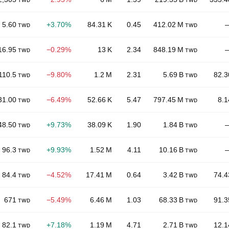
TWD
TWD
5.60
+3.70%
84.31 K
0.45
412.02 M
TWD
TWD
16.95
−0.29%
13 K
2.34
848.19 M
TWD
TWD
110.5
−9.80%
1.2 M
2.31
5.69 B
82.3
TWD
TWD
31.00
−6.49%
52.66 K
5.47
797.45 M
8.1
TWD
TWD
48.50
+9.73%
38.09 K
1.90
1.84 B
TWD
TWD
96.3
+9.93%
1.52 M
4.11
10.16 B
TWD
TWD
84.4
−4.52%
17.41 M
0.64
3.42 B
74.4
TWD
TWD
671
−5.49%
6.46 M
1.03
68.33 B
91.3
TWD
TWD
82.1
+7.18%
1.19 M
4.71
2.71 B
12.1
TWD
TWD