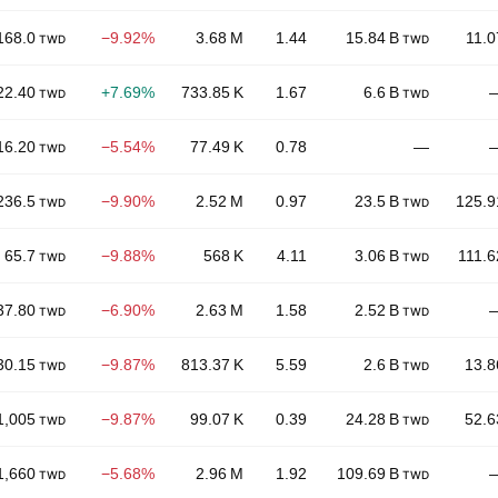
168.0
−9.92%
3.68 M
1.44
15.84 B
11.0
TWD
TWD
22.40
+7.69%
733.85 K
1.67
6.6 B
TWD
TWD
16.20
−5.54%
77.49 K
0.78
—
TWD
236.5
−9.90%
2.52 M
0.97
23.5 B
125.9
TWD
TWD
65.7
−9.88%
568 K
4.11
3.06 B
111.6
TWD
TWD
37.80
−6.90%
2.63 M
1.58
2.52 B
TWD
TWD
30.15
−9.87%
813.37 K
5.59
2.6 B
13.8
TWD
TWD
1,005
−9.87%
99.07 K
0.39
24.28 B
52.6
TWD
TWD
1,660
−5.68%
2.96 M
1.92
109.69 B
TWD
TWD