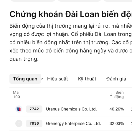
Chứng khoán Đài Loan biến đ
Biến động của thị trường mang lại rủi ro, mà nhiề
vọng có được lợi nhuận. Cổ phiếu Đài Loan tron
có nhiều biến động nhất trên thị trường. Các cổ
xếp theo mức độ biến động hàng ngày và được cu
quan trọng.
Tổng quan
Xem thêm
Hiệu suất
Kỹ thuật
Đánh giá
Mã
Biến
động
Uranus Chemicals Co. Ltd.
7742
40.26%
Grenergy Enterprise Co. Ltd.
7936
32.03%
7