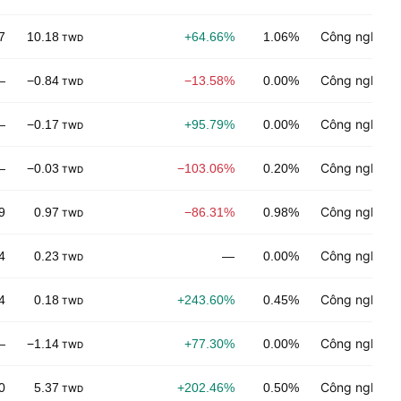
Công nghệ đi
7
10.18
+64.66%
1.06%
TWD
Công nghiệp 
—
−0.84
−13.58%
0.00%
TWD
Công nghiệp 
—
−0.17
+95.79%
0.00%
TWD
Công nghệ đi
—
−0.03
−103.06%
0.20%
TWD
Công nghiệp 
9
0.97
−86.31%
0.98%
TWD
Công nghiệp 
4
0.23
—
0.00%
TWD
Công nghệ đi
4
0.18
+243.60%
0.45%
TWD
Công nghệ đi
—
−1.14
+77.30%
0.00%
TWD
Công nghệ đi
0
5.37
+202.46%
0.50%
TWD