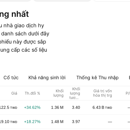
ộng nhất
u nhà giao dịch hy
g danh sách dưới đây
 phiếu này được sắp
ng cấp các số liệu
Cổ tức
Khả năng sinh lời
Thống kê Thu nhập
Khối
Khối
Giá trị vốn
Giá
Th.đổi %
lượng
P/
lượng
hóa thị trg
tương
đối
122.5
+34.62%
1.36 M
3.40
6.43 B
TWD
TWD
19.10
+18.27%
1.48 M
3.97
—
TWD