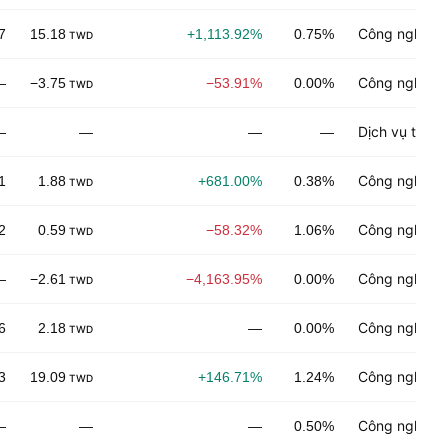
Công nghệ đi
7
15.18
+1,113.92%
0.75%
TWD
Công nghiệp 
—
−3.75
−53.91%
0.00%
TWD
Dịch vụ thươ
—
—
—
—
Công nghiệp 
1
1.88
+681.00%
0.38%
TWD
Công nghệ đi
2
0.59
−58.32%
1.06%
TWD
Công nghệ đi
—
−2.61
−4,163.95%
0.00%
TWD
Công nghiệp 
6
2.18
—
0.00%
TWD
Công nghệ đi
3
19.09
+146.71%
1.24%
TWD
Công nghệ đi
—
—
—
0.50%