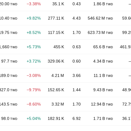
20.00
−3.38%
35.1 K
0.43
1.86 B
TWD
TWD
10.40
+9.82%
277.11 K
4.43
546.62 M
59.6
TWD
TWD
19.75
+8.52%
117.15 K
1.70
623.73 M
99.2
TWD
TWD
1,660
+5.73%
455 K
0.63
65.6 B
461.9
TWD
TWD
97.7
+3.72%
329.06 K
0.60
4.34 B
TWD
TWD
189.0
−3.08%
4.21 M
3.66
11.1 B
TWD
TWD
327.0
−9.79%
152.65 K
1.44
9.43 B
48.9
TWD
TWD
143.5
−8.60%
3.32 M
1.70
12.94 B
72.7
TWD
TWD
98.0
+5.04%
182.91 K
6.92
1.71 B
36.1
TWD
TWD