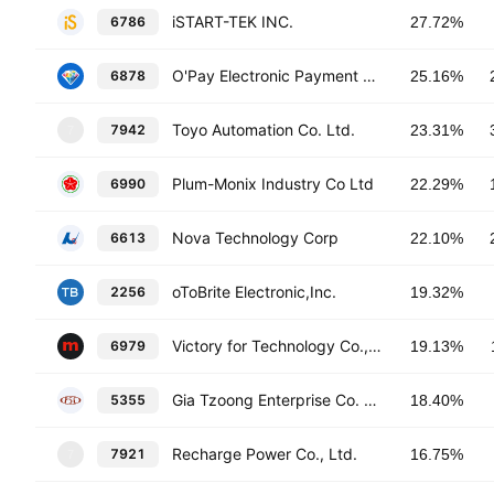
iSTART-TEK INC.
6786
27.72%
O'Pay Electronic Payment Co Ltd
6878
25.16%
Toyo Automation Co. Ltd.
7942
23.31%
7
Plum-Monix Industry Co Ltd
6990
22.29%
Nova Technology Corp
6613
22.10%
oToBrite Electronic,Inc.
2256
19.32%
Victory for Technology Co., Ltd.
6979
19.13%
Gia Tzoong Enterprise Co. Ltd.
5355
18.40%
Recharge Power Co., Ltd.
7921
16.75%
7