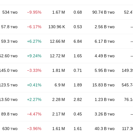
534
−9.95%
1.67 M
0.68
90.74 B
52.4
TWD
TWD
57.8
−6.17%
130.96 K
0.53
2.56 B
TWD
TWD
59.3
+6.27%
12.66 M
6.84
6.17 B
TWD
TWD
52.60
+9.24%
12.72 M
1.65
4.49 B
TWD
TWD
145.0
−3.33%
1.81 M
0.71
5.95 B
149.3
TWD
TWD
123.5
+0.41%
6.9 M
1.89
15.83 B
545.7
TWD
TWD
13.50
+2.27%
2.28 M
2.82
1.23 B
76.1
TWD
TWD
89.8
−4.47%
2.17 M
0.45
3.26 B
TWD
TWD
630
−3.96%
1.61 M
1.61
40.3 B
117.3
TWD
TWD