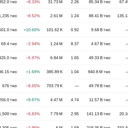
352.0
−8.33%
31.73 M
2.26
85.34 B
67.4
TWD
TWD
1,235
−8.52%
2.61 M
1.24
88.41 B
135.1
TWD
TWD
501.0
+10.60%
101.62 K
0.92
9.68 B
TWD
TWD
69.4
−2.94%
1.24 M
8.37
4.67 B
TWD
TWD
425.0
−5.97%
6.84 M
1.65
49.33 B
TWD
TWD
36.15
+1.69%
385.89 K
1.04
940.8 M
TWD
TWD
676
−8.65%
703.79 K
—
49.78 B
TWD
TWD
256.0
+9.87%
4.47 M
4.74
11.57 B
TWD
TWD
1,500
−6.83%
7.79 M
2.95
141.13 B
20.1
TWD
TWD
2,305
−2.95%
6 M
1.59
219.35 B
333.4