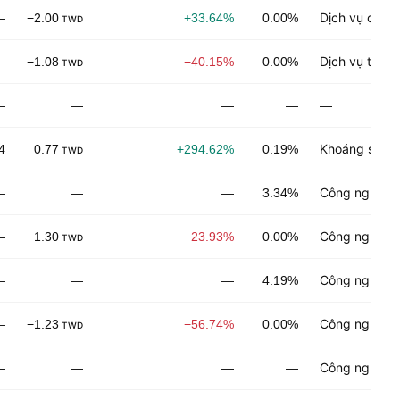
Dịch vụ công
—
−2.00
+33.64%
0.00%
TWD
Dịch vụ thươ
—
−1.08
−40.15%
0.00%
TWD
—
—
—
—
—
Khoáng sản p
4
0.77
+294.62%
0.19%
TWD
Công nghiệp 
—
—
—
3.34%
Công nghệ đi
—
−1.30
−23.93%
0.00%
TWD
Công nghệ đi
—
—
—
4.19%
Công nghệ đi
—
−1.23
−56.74%
0.00%
TWD
Công nghiệp 
—
—
—
—