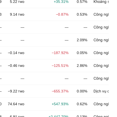
Khoáng sản p
9
5.22
+35.31%
0.57%
TWD
Công nghệ đi
3
9.14
−0.87%
0.53%
TWD
Công nghiệp 
—
—
—
—
Công nghệ đi
—
—
—
2.09%
Công nghệ đi
—
−0.14
−187.92%
0.05%
TWD
Công nghệ đi
—
−0.46
−125.51%
2.86%
TWD
Công nghệ đi
—
—
—
—
Dịch vụ công
—
−9.22
−655.37%
0.00%
TWD
Công nghệ đi
0
74.64
+547.93%
0.62%
TWD
Công nghiệp 
8
6.91
+2,447.70%
0.13%