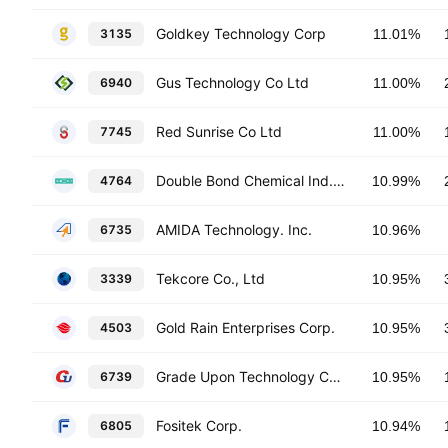
Goldkey Technology Corp
3135
11.01%
Gus Technology Co Ltd
6940
11.00%
Red Sunrise Co Ltd
7745
11.00%
Double Bond Chemical Ind., Co., Ltd.
4764
10.99%
AMIDA Technology. Inc.
6735
10.96%
Tekcore Co., Ltd
3339
10.95%
Gold Rain Enterprises Corp.
4503
10.95%
Grade Upon Technology Corp.
6739
10.95%
Fositek Corp.
6805
10.94%