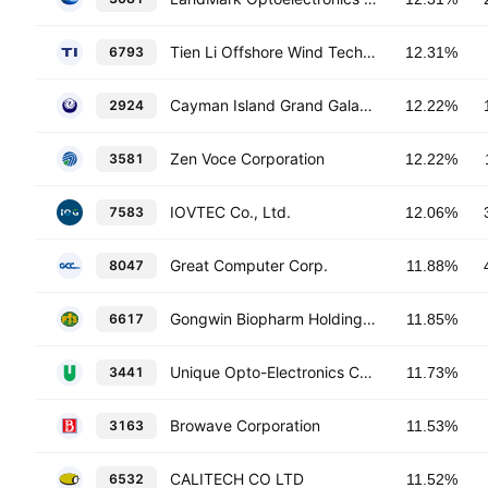
Tien Li Offshore Wind Technology Co., Ltd.
6793
12.31%
Cayman Island Grand Galactica Corp Limited
2924
12.22%
Zen Voce Corporation
3581
12.22%
IOVTEC Co., Ltd.
7583
12.06%
Great Computer Corp.
8047
11.88%
Gongwin Biopharm Holdings Co., Ltd.
6617
11.85%
Unique Opto-Electronics Co.,Ltd
3441
11.73%
Browave Corporation
3163
11.53%
CALITECH CO LTD
6532
11.52%