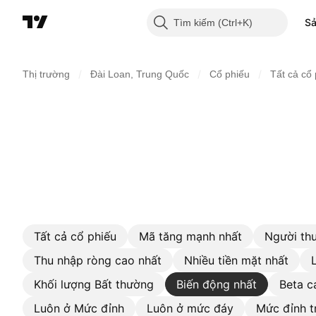
S
Tìm kiếm
/
/
/
Thị trường
Đài Loan, Trung Quốc
Cổ phiếu
Tất cả cổ
Tất cả cổ phiếu
Mã tăng mạnh nhất
Người thu
Thu nhập ròng cao nhất
Nhiều tiền mặt nhất
Khối lượng Bất thường
Biến động nhất
Beta c
Luôn ở Mức đỉnh
Luôn ở mức đáy
Mức đỉnh t