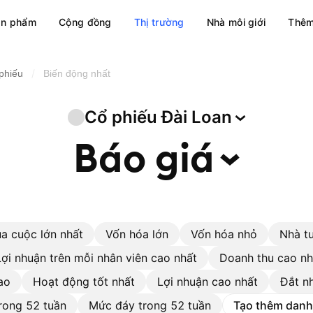
ản phẩm
Cộng đồng
Thị trường
Nhà môi giới
Thêm
/
 phiếu
Biến động nhất
Cổ phiếu Đài
Loan
Báo
giá
a cuộc lớn nhất
Vốn hóa lớn
Vốn hóa nhỏ
Nhà t
Lợi nhuận trên mỗi nhân viên cao nhất
Doanh thu cao nh
ao
Hoạt động tốt nhất
Lợi nhuận cao nhất
Đắt n
rong 52 tuần
Mức đáy trong 52 tuần
Tạo thêm danh