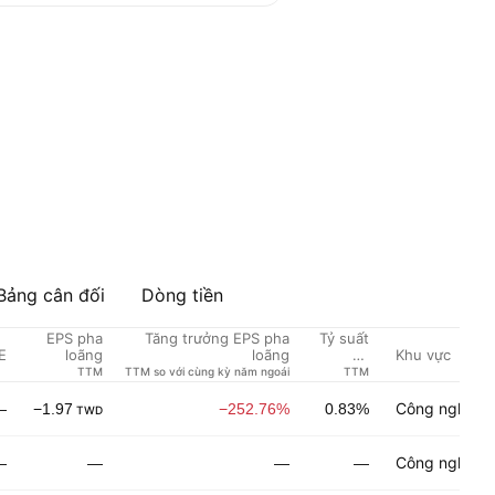
Bảng cân đối
Dòng tiền
EPS pha
Tăng trưởng EPS pha
Tỷ suất
E
Khu vực
loãng
loãng
cổ
tức %
TTM
TTM so với cùng kỳ năm ngoái
TTM
Công nghiệp 
—
−1.97
−252.76%
0.83%
TWD
Công nghiệp 
—
—
—
—