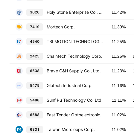
Holy Stone Enterprise Co., Ltd.
3026
11.42%
Mortech Corp.
7419
11.39%
TBI MOTION TECHNOLOGY CO LTD
4540
11.25%
Chaintech Technology Corp.
2425
11.25%
Brave C&H Supply Co., Ltd.
6538
11.23%
Glotech Industrial Corp
5475
11.16%
Sunf Pu Technology Co. Ltd.
5488
11.11%
East Tender Optoelectronics Corp.
6588
11.02%
Taiwan Microloops Corp.
6831
11.02%