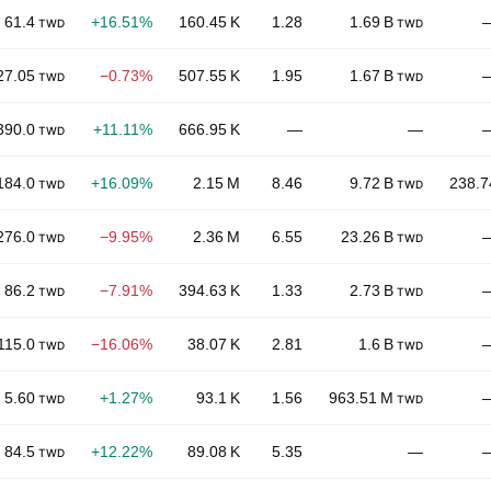
61.4
+16.51%
160.45 K
1.28
1.69 B
TWD
TWD
27.05
−0.73%
507.55 K
1.95
1.67 B
TWD
TWD
390.0
+11.11%
666.95 K
—
—
TWD
184.0
+16.09%
2.15 M
8.46
9.72 B
238.7
TWD
TWD
276.0
−9.95%
2.36 M
6.55
23.26 B
TWD
TWD
86.2
−7.91%
394.63 K
1.33
2.73 B
TWD
TWD
115.0
−16.06%
38.07 K
2.81
1.6 B
TWD
TWD
5.60
+1.27%
93.1 K
1.56
963.51 M
TWD
TWD
84.5
+12.22%
89.08 K
5.35
—
TWD