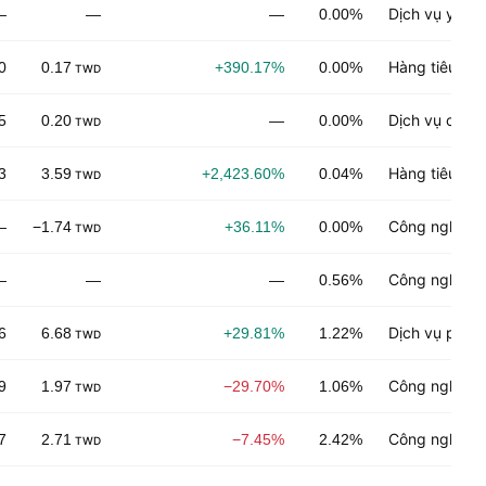
Dịch vụ y tế
—
—
—
0.00%
Hàng tiêu dù
0
0.17
+390.17%
0.00%
TWD
Dịch vụ công
5
0.20
—
0.00%
TWD
Hàng tiêu dù
3
3.59
+2,423.60%
0.04%
TWD
Công nghệ đi
—
−1.74
+36.11%
0.00%
TWD
Công nghệ đi
—
—
—
0.56%
Dịch vụ phân
6
6.68
+29.81%
1.22%
TWD
Công nghệ đi
9
1.97
−29.70%
1.06%
TWD
Công nghiệp 
7
2.71
−7.45%
2.42%
TWD