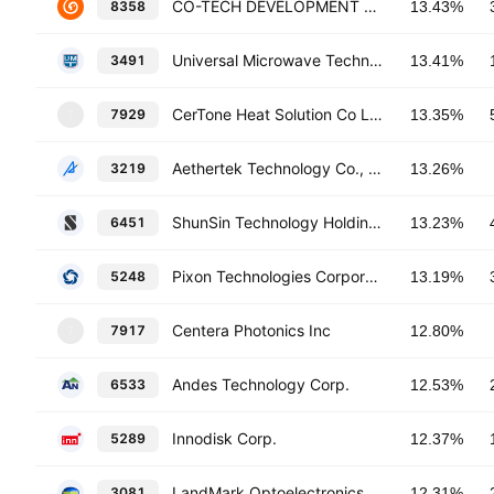
CO-TECH DEVELOPMENT CORP.
8358
13.43%
Universal Microwave Technology, Inc.
3491
13.41%
CerTone Heat Solution Co Ltd
7929
13.35%
7
Aethertek Technology Co., Ltd
3219
13.26%
ShunSin Technology Holdings Ltd.
6451
13.23%
Pixon Technologies Corporation
5248
13.19%
Centera Photonics Inc
7917
12.80%
7
Andes Technology Corp.
6533
12.53%
Innodisk Corp.
5289
12.37%
LandMark Optoelectronics Corp.
3081
12.31%