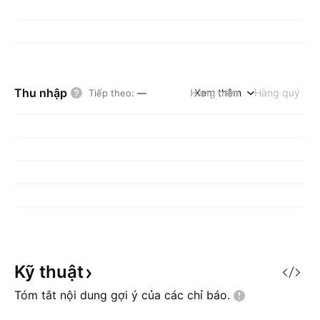
Thu nhập
Hàng năm
Xem thêm
Hàng quý
Tiếp theo
:
—
Kỹ
thuật
Tóm tắt nội dung gợi ý của các chỉ
báo.