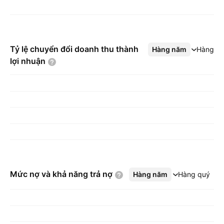
Tỷ lệ chuyển đổi doanh thu thành
Hàng năm
Xem thêm
Hàng q
lợi
nhuận
Mức nợ và khả năng trả
nợ
Hàng năm
Xem thêm
Hàng quý