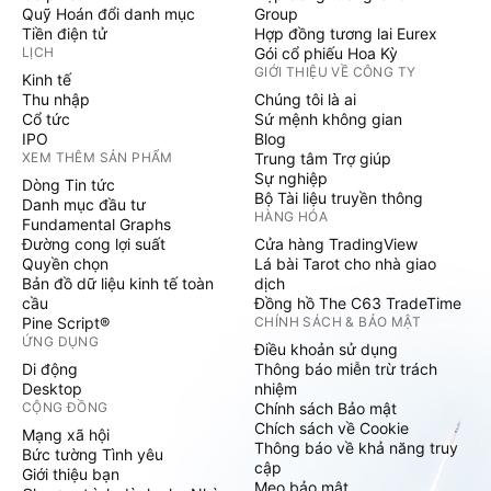
Quỹ Hoán đổi danh mục
Group
Tiền điện tử
Hợp đồng tương lai Eurex
LỊCH
Gói cổ phiếu Hoa Kỳ
GIỚI THIỆU VỀ CÔNG TY
Kinh tế
Thu nhập
Chúng tôi là ai
Cổ tức
Sứ mệnh không gian
IPO
Blog
XEM THÊM SẢN PHẨM
Trung tâm Trợ giúp
Sự nghiệp
Dòng Tin tức
Bộ Tài liệu truyền thông
Danh mục đầu tư
HÀNG HÓA
Fundamental Graphs
Đường cong lợi suất
Cửa hàng TradingView
Quyền chọn
Lá bài Tarot cho nhà giao
Bản đồ dữ liệu kinh tế toàn
dịch
cầu
Đồng hồ The C63 TradeTime
Pine Script®
CHÍNH SÁCH & BẢO MẬT
ỨNG DỤNG
Điều khoản sử dụng
Di động
Thông báo miễn trừ trách
Desktop
nhiệm
CỘNG ĐỒNG
Chính sách Bảo mật
Chích sách về Cookie
Mạng xã hội
Thông báo về khả năng truy
Bức tường Tình yêu
cập
Giới thiệu bạn
Mẹo bảo mật