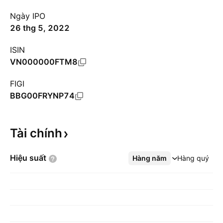
Ngày IPO
26 thg 5, 2022
ISIN
VN000000FTM8
FIGI
BBG00FRYNP74
Tài
chính
Hiệu
suất
Hàng năm
Xem thêm
Hàng quý