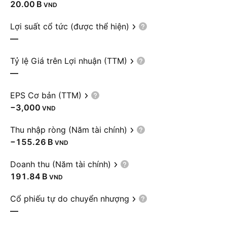
‪20.00 B‬
VND
Lợi suất cổ tức (được thể hiện)
—
Tỷ lệ Giá trên Lợi nhuận (TTM)
—
EPS Cơ bản (TTM)
−3,000
VND
Thu nhập ròng (Năm tài chính)
‪−155.26 B‬
VND
Doanh thu (Năm tài chính)
‪191.84 B‬
VND
Cổ phiếu tự do chuyển nhượng
—