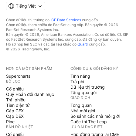
Tiếng Việt
Chọn dữ liệu thị trường do
ICE Data Services
cung cấp.
Chọn dữ liệu tham chiếu do FactSet cung cấp. Bản quyền © 2026
FactSet Research Systems Inc.
Bản quyền © 2026, American Bankers Association. Cơ sở dữ liệu CUSIP
do FactSet Research Systems Inc. cung cấp. Đã đăng ký bản quyền.
Hồ sơ nộp lên SEC và các tài liệu khác do
Quartr
cung cấp.
© 2026 TradingView, Inc.
HƠN CẢ MỘT SẢN PHẨM
CÔNG CỤ & GÓI ĐĂNG KÝ
Supercharts
Tính năng
BỘ LỌC
Trả phí
Dữ liệu thị trường
Cổ phiếu
Tặng quà gói
Quỹ Hoán đổi danh mục
GIAO DỊCH
Trái phiếu
Tiền điện tử
Tổng quan
Cặp CEX
Nhà môi giới
Cặp DEX
So sánh các nhà môi giới
Pine
Cuộc thi The Leap
BẢN ĐỒ NHIỆT
ƯU ĐÃI ĐẶC BIỆT
Cổ phiếu
Hợp đồng tương lai CME