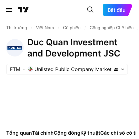
Bắt đầu
/
/
/
/
Thị trường
Việt Nam
Cổ phiếu
Công nghiệp Chế biến
Duc Quan Investment
and Development JSC
FTM
Unlisted Public Company Market
Tổng quan
Tài chính
Cộng đồng
Kỹ thuật
Các chỉ số có tí