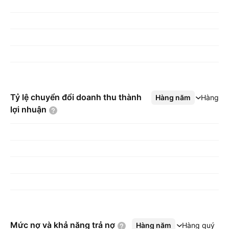
Tỷ lệ chuyển đổi doanh thu thành
Hàng năm
Xem thêm
Hàng q
lợi
nhuận
Mức nợ và khả năng trả
nợ
Hàng năm
Xem thêm
Hàng quý