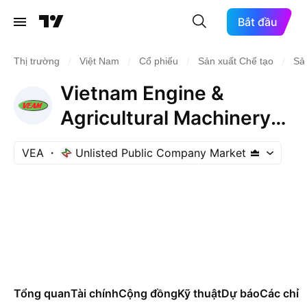
Bắt đầu
/
/
/
/
Thị trường
Việt Nam
Cổ phiếu
Sản xuất Chế tạo
Sả
Vietnam Engine &
Agricultural Machinery
Corp.
VEA
Unlisted Public Company Market
Tổng quan
Tài chính
Cộng đồng
Kỹ thuật
Dự báo
Các chỉ s