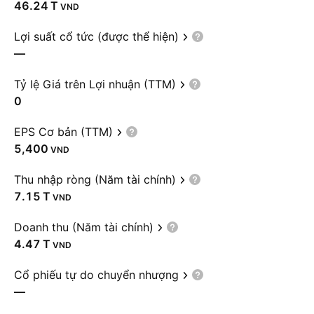
‪46.24 T‬
VND
Lợi suất cổ tức (được thể hiện)
—
Tỷ lệ Giá trên Lợi nhuận (TTM)
0
EPS Cơ bản (TTM)
5,400
VND
Thu nhập ròng (Năm tài chính)
‪7.15 T‬
VND
Doanh thu (Năm tài chính)
‪4.47 T‬
VND
Cổ phiếu tự do chuyển nhượng
—