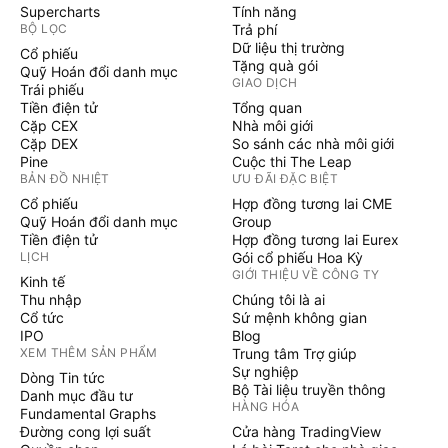
Supercharts
Tính năng
BỘ LỌC
Trả phí
Dữ liệu thị trường
Cổ phiếu
Tặng quà gói
Quỹ Hoán đổi danh mục
GIAO DỊCH
Trái phiếu
Tiền điện tử
Tổng quan
Cặp CEX
Nhà môi giới
Cặp DEX
So sánh các nhà môi giới
Pine
Cuộc thi The Leap
BẢN ĐỒ NHIỆT
ƯU ĐÃI ĐẶC BIỆT
Cổ phiếu
Hợp đồng tương lai CME
Quỹ Hoán đổi danh mục
Group
Tiền điện tử
Hợp đồng tương lai Eurex
LỊCH
Gói cổ phiếu Hoa Kỳ
GIỚI THIỆU VỀ CÔNG TY
Kinh tế
Thu nhập
Chúng tôi là ai
Cổ tức
Sứ mệnh không gian
IPO
Blog
XEM THÊM SẢN PHẨM
Trung tâm Trợ giúp
Sự nghiệp
Dòng Tin tức
Bộ Tài liệu truyền thông
Danh mục đầu tư
HÀNG HÓA
Fundamental Graphs
Đường cong lợi suất
Cửa hàng TradingView