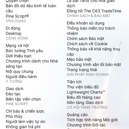
Quyền chọn
Lá bài Tarot cho nhà giao
Bản đồ dữ liệu kinh tế toàn
dịch
cầu
Đồng hồ The C63 TradeTime
Pine Script®
CHÍNH SÁCH & BẢO MẬT
ỨNG DỤNG
Điều khoản sử dụng
Di động
Thông báo miễn trừ trách
Desktop
nhiệm
CỘNG ĐỒNG
Chính sách Bảo mật
Chích sách về Cookie
Mạng xã hội
Thông báo về khả năng truy
Bức tường Tình yêu
cập
Giới thiệu bạn
Mẹo bảo mật
Chương trình dành cho Nhà
Chương trình săn lỗi bảo mật
sáng tạo
Trang trạng thái
Nội quy chung
GIẢI PHÁP KINH DOANH
Người điều hành
Ý TƯỞNG
Tiện ích
Thư viện biểu đồ
Giao dịch
Lightweight Charts™
Đào tạo
Biểu đồ Nâng cao
Biên tập viên chọn
Nền tảng Giao dịch
PINE SCRIPT
CƠ HỘI TĂNG TRƯỞNG
Chỉ báo & chiến lược
Quảng cáo
Phù thủy
Tích hợp tính năng Môi giới
Người làm việc tự do
Chương trình Đối tác
Không gian trả phí