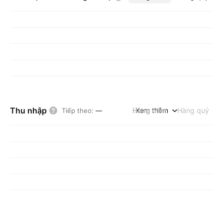
Thu nhập
Hàng năm
Xem thêm
Hàng quý
Tiếp theo
:
—