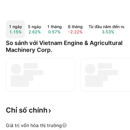
1 ngày
5 ngày
1 tháng
6 tháng
Từ đầu năm đến nay
1.15%
2.62%
0.57%
−2.22%
3.53%
So sánh với Vietnam Engine & Agricultural
Machinery Corp.
Chỉ số
chính
Giá trị vốn hóa thị trường