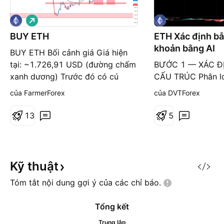
G
i
á
BUY ETH
ETH Xác định bẫ
l
khoản bằng AI
ê
BUY ETH Bối cảnh giá Giá hiện
n
tại: ~1.726,91 USD (đường chấm
BƯỚC 1 — XÁC Đ
xanh dương) Trước đó có cú
CẤU TRÚC Phân lo
giảm mạnh từ vùng 2.040 xuống
trong khung hẹp (D
của FarmerForex
của DVTForex
đáy ~1.520 (khoảng cuối tháng 5
within a range). 
- đầu tháng 6), sau đó hồi phục
Breakout: Đây là 
1
3
5
dần Đường EMA (đen) đang đi
kháng cự được thiế
ngang quanh 1.722, cho thấy giá
phiên trước (Prev
đang dao động sát đường trung
và là một mốc tâm
bình — thị trường chưa có x
là vùng "mồi" cực 
Kỹ
thuật
với các thuật toán
Tóm tắt nội dung gợi ý của các chỉ
báo.
Tổng kết
Trung lập