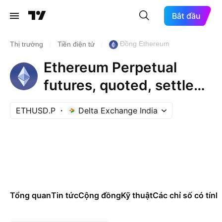
Bắt đầu
/
/
Đồng Ethereum
Thị trường
Tiền điện tử
Ethereum Perpetual
futures, quoted, settled
& margined in US Dollar
ETHUSD.P
Delta Exchange India
Tổng quan
Tin tức
Cộng đồng
Kỹ thuật
Các chỉ số có tính