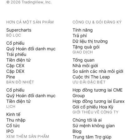
© 2026 TradingView, Inc.
HƠN CẢ MỘT SẢN PHẨM
CÔNG CỤ & GÓI ĐĂNG KÝ
Supercharts
Tính năng
BỘ LỌC
Trả phí
Dữ liệu thị trường
Cổ phiếu
Tặng quà gói
Quỹ Hoán đổi danh mục
GIAO DỊCH
Trái phiếu
Tiền điện tử
Tổng quan
Cặp CEX
Nhà môi giới
Cặp DEX
So sánh các nhà môi giới
Pine
Cuộc thi The Leap
BẢN ĐỒ NHIỆT
ƯU ĐÃI ĐẶC BIỆT
Cổ phiếu
Hợp đồng tương lai CME
Quỹ Hoán đổi danh mục
Group
Tiền điện tử
Hợp đồng tương lai Eurex
LỊCH
Gói cổ phiếu Hoa Kỳ
GIỚI THIỆU VỀ CÔNG TY
Kinh tế
Thu nhập
Chúng tôi là ai
Cổ tức
Sứ mệnh không gian
IPO
Blog
XEM THÊM SẢN PHẨM
Trung tâm Trợ giúp