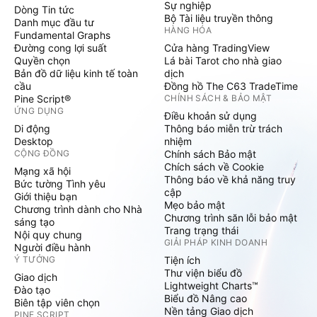
Sự nghiệp
Dòng Tin tức
Bộ Tài liệu truyền thông
Danh mục đầu tư
HÀNG HÓA
Fundamental Graphs
Đường cong lợi suất
Cửa hàng TradingView
Quyền chọn
Lá bài Tarot cho nhà giao
Bản đồ dữ liệu kinh tế toàn
dịch
cầu
Đồng hồ The C63 TradeTime
Pine Script®
CHÍNH SÁCH & BẢO MẬT
ỨNG DỤNG
Điều khoản sử dụng
Di động
Thông báo miễn trừ trách
Desktop
nhiệm
CỘNG ĐỒNG
Chính sách Bảo mật
Chích sách về Cookie
Mạng xã hội
Thông báo về khả năng truy
Bức tường Tình yêu
cập
Giới thiệu bạn
Mẹo bảo mật
Chương trình dành cho Nhà
Chương trình săn lỗi bảo mật
sáng tạo
Trang trạng thái
Nội quy chung
GIẢI PHÁP KINH DOANH
Người điều hành
Ý TƯỞNG
Tiện ích
Thư viện biểu đồ
Giao dịch
Lightweight Charts™
Đào tạo
Biểu đồ Nâng cao
Biên tập viên chọn
Nền tảng Giao dịch
PINE SCRIPT