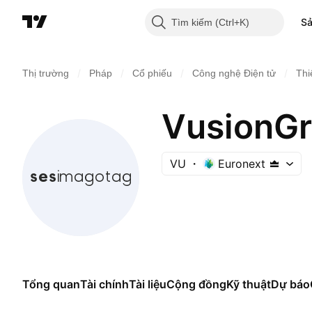
S
Tìm kiếm
/
/
/
/
Thị trường
Pháp
Cổ phiếu
Công nghệ Điện tử
Thi
VusionGr
VU
Euronext
Tổng quan
Tài chính
Tài liệu
Cộng đồng
Kỹ thuật
Dự báo