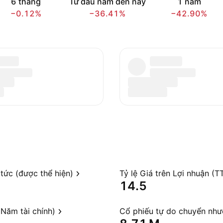
6 tháng
Từ đầu năm đến nay
1 năm
−0.12%
−36.41%
−42.90%
 tức (được thể hiện)
Tỷ lệ Giá trên Lợi nhuận (T
14.5
Năm tài chính)
Cổ phiếu tự do chuyển nh