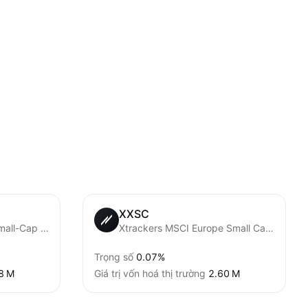
XXSC
Schwab International Small-Cap Equity ETF
Xtrackers MSCI Europe Small Cap UCITS ETF Capitalisation 1C
Trọng số
0.07%
8 M‬
Giá trị vốn hoá thị trường
‪2.60 M‬