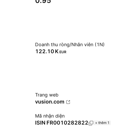
0.95
Doanh thu ròng/Nhân viên (1N)
‪122.10 K‬
EUR
Trang web
vusion.com
Mã nhận diện
ISIN
FR0010282822
+ thêm 1