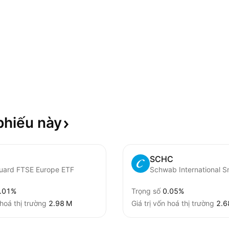
phiếu
này
SCHC
uard FTSE Europe ETF
.01%
Trọng số
0.05%
 hoá thị trường
‪2.98 M‬
Giá trị vốn hoá thị trường
‪2.6