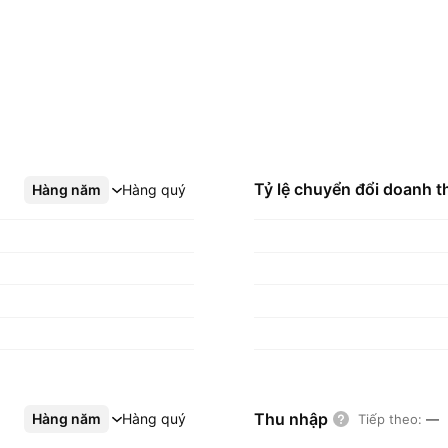
Tỷ lệ chuyển đổi doanh t
Hàng năm
Xem thêm
Hàng quý
Thu nhập
Hàng năm
Xem thêm
Hàng quý
Tiếp theo
:
—