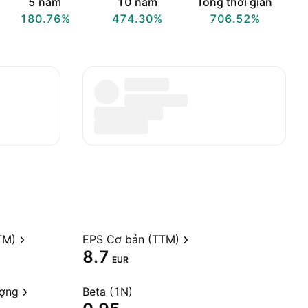
5 năm
10 năm
Tổng thời gian
180.76%
474.30%
706.52%
TM)
EPS Cơ bản (TTM)
8.7
EUR
ượng
Beta (1N)