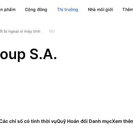
ản phẩm
Cộng đồng
Thị trường
Nhà môi giới
Thêm
/
ết bị ngoại vi máy tính
VU
oup S.A.
Các chỉ số có tính thời vụ
Quỹ Hoán đổi Danh mục
Xem thê