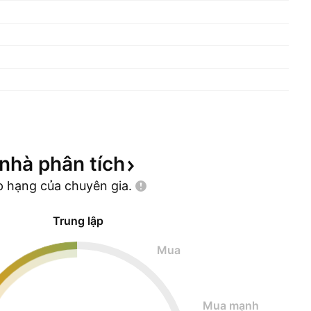
 nhà phân
tích
p hạng của chuyên
gia.
Trung lập
Mua
Mua mạnh