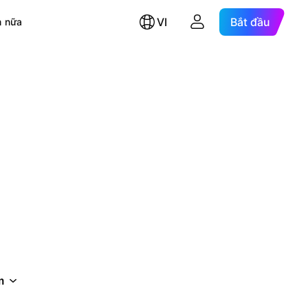
VI
Bắt đầu
 nữa
m