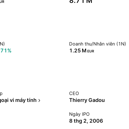
‪8.71 M‬
UR
1N)
Doanh thu/Nhân viên (1N)
.71%
‪1.25 M‬
EUR
ệp
CEO
goại vi máy tính
Thierry Gadou
Ngày IPO
8 thg 2, 2006