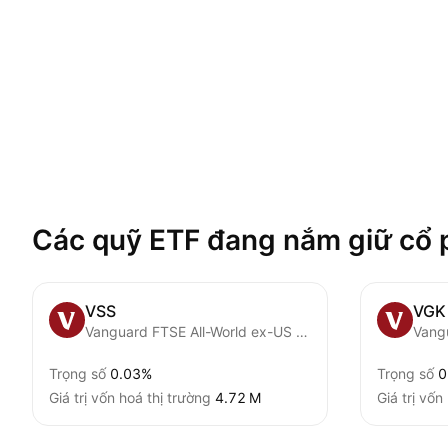
Các quỹ ETF đang nắm giữ cổ 
VSS
VGK
Vanguard FTSE All-World ex-US Small-Cap ETF
Vang
Trọng số
0.03%
Trọng số
0
Giá trị vốn hoá thị trường
‪4.72 M‬
Giá trị vốn