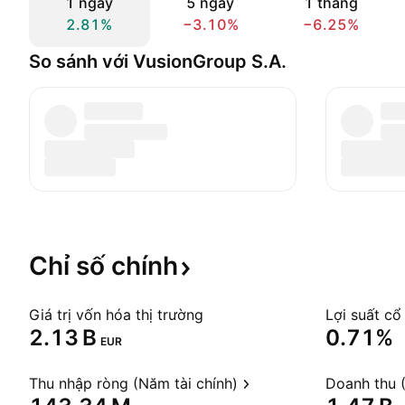
1 ngày
5 ngày
1 tháng
2.81%
−3.10%
−6.25%
So sánh với VusionGroup S.A.
Chỉ số
chính
Giá trị vốn hóa thị trường
Lợi suất cổ
‪2.13 B‬
0.71%
EUR
Thu nhập ròng (Năm tài chính)
Doanh thu (