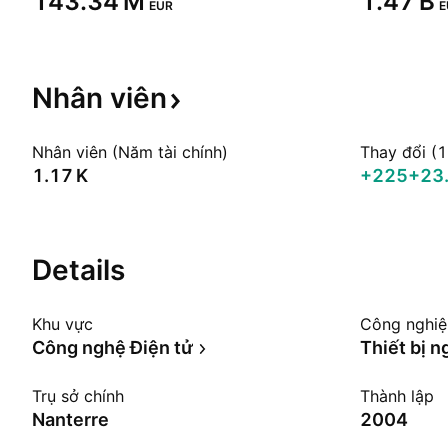
‪143.34 M‬
‪1.47 B‬
EUR
E
Nhân
viên
Nhân viên (Năm tài chính)
Thay đổi (
‪1.17 K‬
+225
+23
Details
Khu vực
Công nghi
Công nghệ Điện tử
Thiết bị n
Trụ sở chính
Thành lập
Nanterre
2004