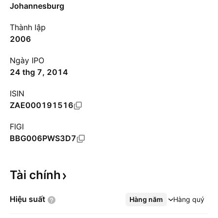
Johannesburg
Thành lập
2006
Ngày IPO
24 thg 7, 2014
ISIN
ZAE000191516
FIGI
BBG006PWS3D7
Tài
chính
Hiệu
suất
Hàng năm
Xem thêm
Hàng quý