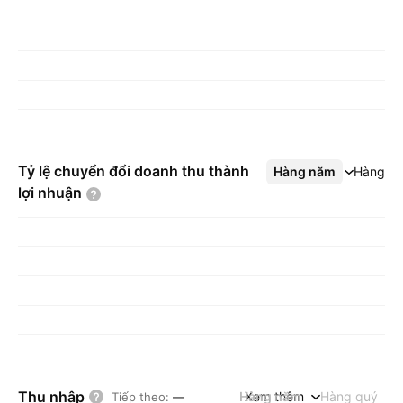
Tỷ lệ chuyển đổi doanh thu thành
Hàng năm
Xem thêm
Hàng q
lợi
nhuận
Thu nhập
Hàng năm
Xem thêm
Hàng quý
Tiếp theo
:
—