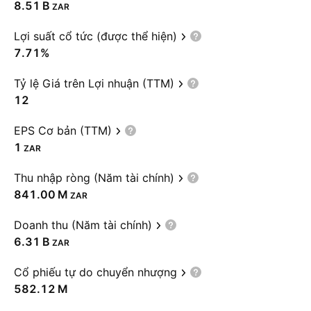
‪8.51 B‬
ZAR
Lợi suất cổ tức (được thể hiện)
7.71%
Tỷ lệ Giá trên Lợi nhuận (TTM)
12
EPS Cơ bản (TTM)
1
ZAR
Thu nhập ròng (Năm tài chính)
‪841.00 M‬
ZAR
Doanh thu (Năm tài chính)
‪6.31 B‬
ZAR
Cổ phiếu tự do chuyển nhượng
‪582.12 M‬