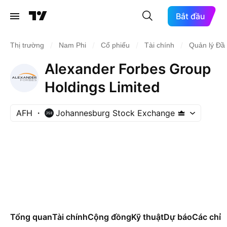
Bắt đầu
/
/
/
/
Thị trường
Nam Phi
Cổ phiếu
Tài chính
Quản lý Đầ
Alexander Forbes Group
Holdings Limited
AFH
Johannesburg Stock Exchange
Tổng quan
Tài chính
Cộng đồng
Kỹ thuật
Dự báo
Các chỉ s