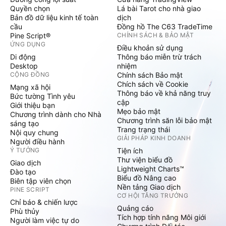
Quyền chọn
Lá bài Tarot cho nhà giao
Bản đồ dữ liệu kinh tế toàn
dịch
cầu
Đồng hồ The C63 TradeTime
Pine Script®
CHÍNH SÁCH & BẢO MẬT
ỨNG DỤNG
Điều khoản sử dụng
Di động
Thông báo miễn trừ trách
Desktop
nhiệm
CỘNG ĐỒNG
Chính sách Bảo mật
Chích sách về Cookie
Mạng xã hội
Thông báo về khả năng truy
Bức tường Tình yêu
cập
Giới thiệu bạn
Mẹo bảo mật
Chương trình dành cho Nhà
Chương trình săn lỗi bảo mật
sáng tạo
Trang trạng thái
Nội quy chung
GIẢI PHÁP KINH DOANH
Người điều hành
Ý TƯỞNG
Tiện ích
Thư viện biểu đồ
Giao dịch
Lightweight Charts™
Đào tạo
Biểu đồ Nâng cao
Biên tập viên chọn
Nền tảng Giao dịch
PINE SCRIPT
CƠ HỘI TĂNG TRƯỞNG
Chỉ báo & chiến lược
Quảng cáo
Phù thủy
Tích hợp tính năng Môi giới
Người làm việc tự do