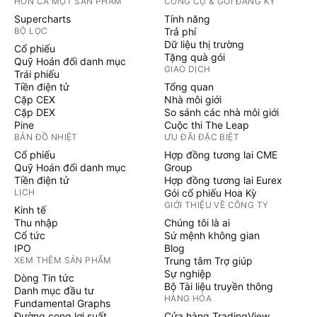
HƠN CẢ MỘT SẢN PHẨM
CÔNG CỤ & GÓI ĐĂNG KÝ
Supercharts
Tính năng
BỘ LỌC
Trả phí
Dữ liệu thị trường
Cổ phiếu
Tặng quà gói
Quỹ Hoán đổi danh mục
GIAO DỊCH
Trái phiếu
Tiền điện tử
Tổng quan
Cặp CEX
Nhà môi giới
Cặp DEX
So sánh các nhà môi giới
Pine
Cuộc thi The Leap
BẢN ĐỒ NHIỆT
ƯU ĐÃI ĐẶC BIỆT
Cổ phiếu
Hợp đồng tương lai CME
Quỹ Hoán đổi danh mục
Group
Tiền điện tử
Hợp đồng tương lai Eurex
LỊCH
Gói cổ phiếu Hoa Kỳ
GIỚI THIỆU VỀ CÔNG TY
Kinh tế
Thu nhập
Chúng tôi là ai
Cổ tức
Sứ mệnh không gian
IPO
Blog
XEM THÊM SẢN PHẨM
Trung tâm Trợ giúp
Sự nghiệp
Dòng Tin tức
Bộ Tài liệu truyền thông
Danh mục đầu tư
HÀNG HÓA
Fundamental Graphs
Đường cong lợi suất
Cửa hàng TradingView