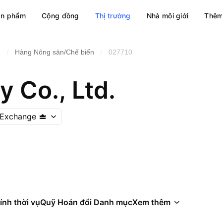
ản phẩm
Cộng đồng
Thị trường
Nhà môi giới
Thêm
/
/
n
Hàng Nông sản/Chế biến
027710
 Co., Ltd.
 Exchange
ính thời vụ
Quỹ Hoán đổi Danh mục
Xem thêm