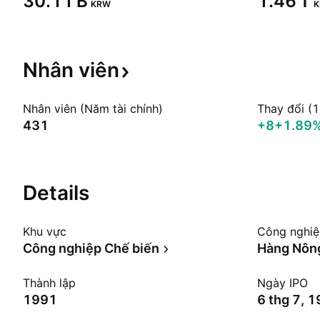
‪30.11 B‬
‪1.46 T‬
KRW
Nhân
viên
Nhân viên (Năm tài chính)
Thay đổi (
431
+8
+1.89
Details
Khu vực
Công nghi
Công nghiệp Chế biến
Hàng Nông
Thành lập
Ngày IPO
1991
6 thg 7, 