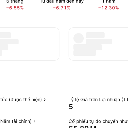
6 tháng
Từ đầu năm đến nay
1 năm
−6.55%
−6.71%
−12.30%
 tức (được thể hiện)
Tỷ lệ Giá trên Lợi nhuận (T
5
Năm tài chính)
Cổ phiếu tự do chuyển nh