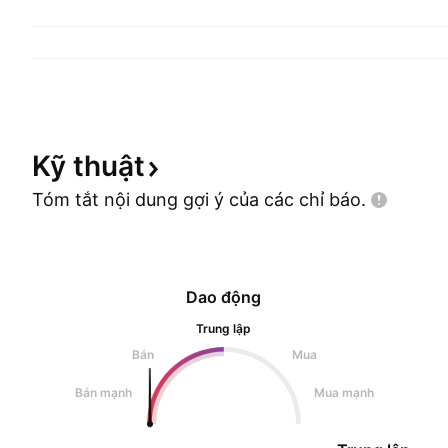
Kỹ
thuật
Tóm tắt nội dung gợi ý của các chỉ
báo.
Dao động
Trung lập
Bán
Mua
Bán mạnh
Mua mạnh