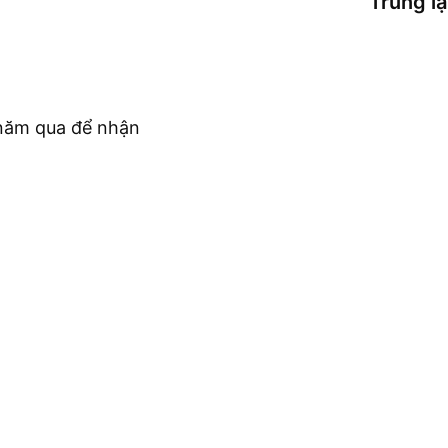
Trung l
c năm qua để nhận