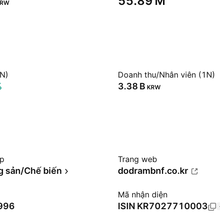
‪55.89 M‬
KRW
1N)
Doanh thu/Nhân viên (1N)
%
‪3.38 B‬
KRW
ệp
Trang web
 sản/Chế biến
dodrambnf.co.kr
Mã nhận diện
1996
ISIN
KR7027710003