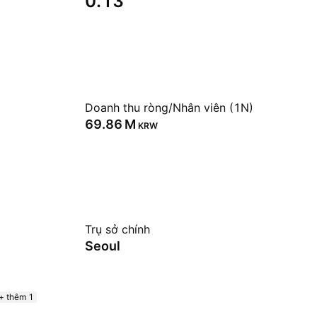
0.13
Doanh thu ròng/Nhân viên (1N)
‪69.86 M‬
KRW
Trụ sở chính
Seoul
+ thêm 1