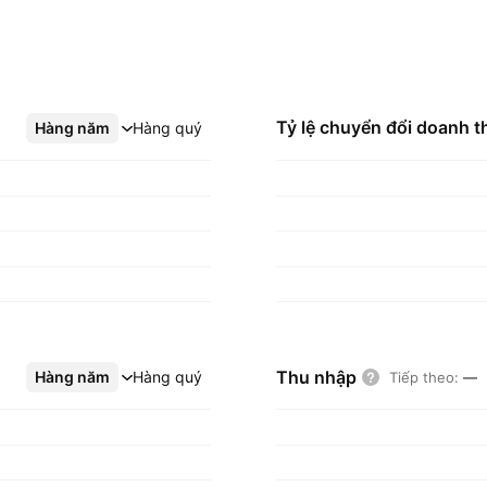
Tỷ lệ chuyển đổi doanh t
Hàng năm
Xem thêm
Hàng quý
Thu nhập
Hàng năm
Xem thêm
Hàng quý
Tiếp theo
:
—