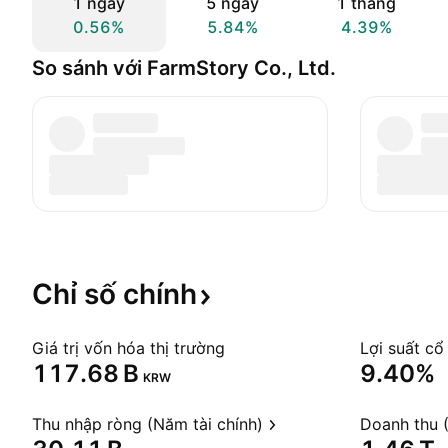
1 ngày
5 ngày
1 tháng
0.56%
5.84%
4.39%
So sánh với FarmStory Co., Ltd.
Chỉ số
chính
Giá trị vốn hóa thị trường
Lợi suất cổ
‪117.68 B‬
9.40%
KRW
Thu nhập ròng (Năm tài chính)
Doanh thu (