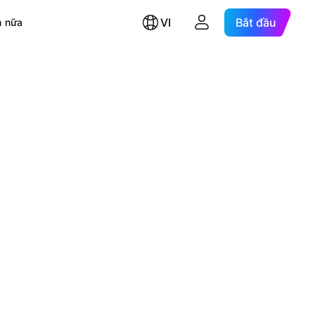
VI
Bắt đầu
 nữa