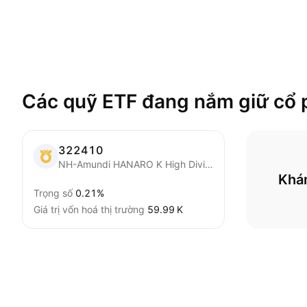
Các quỹ ETF đang nắm giữ cổ 
322410
NH-Amundi HANARO K High Dividend ETF Units
Khá
Trọng số
0.21%
Giá trị vốn hoá thị trường
‪59.99 K‬