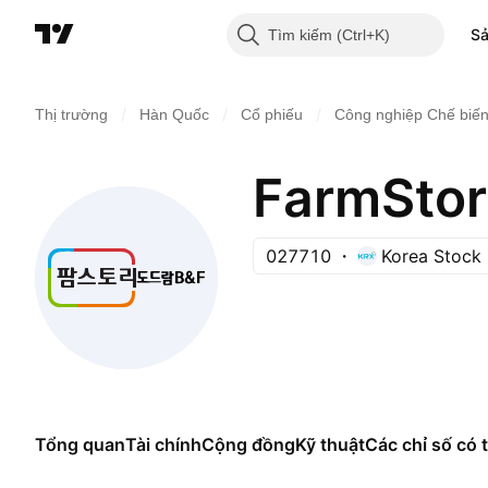
S
Tìm kiếm
/
/
/
Thị trường
Hàn Quốc
Cổ phiếu
Công nghiệp Chế biế
FarmStory
027710
Korea Stock
Tổng quan
Tài chính
Cộng đồng
Kỹ thuật
Các chỉ số có t