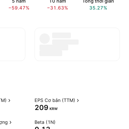
5 năm
10 năm
Tổng thời gian
−59.47%
−31.63%
35.27%
TM)
EPS Cơ bản (TTM)
209
KRW
ượng
Beta (1N)