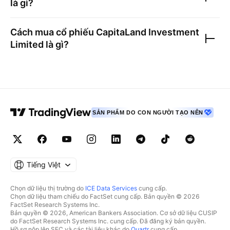
là gì?
Cách mua cổ phiếu
CapitaLand Investment
Limited
là gì?
SẢN PHẨM DO CON NGƯỜI TẠO NÊN
Tiếng Việt
Chọn dữ liệu thị trường do
ICE Data Services
cung cấp.
Chọn dữ liệu tham chiếu do FactSet cung cấp. Bản quyền © 2026
FactSet Research Systems Inc.
Bản quyền © 2026, American Bankers Association. Cơ sở dữ liệu CUSIP
do FactSet Research Systems Inc. cung cấp. Đã đăng ký bản quyền.
Hồ sơ nộp lên SEC và các tài liệu khác do
Quartr
cung cấp.