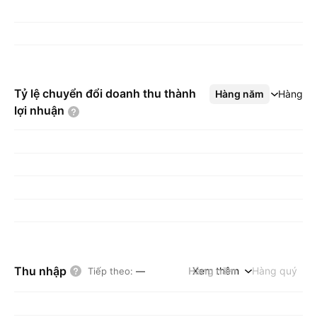
Tỷ lệ chuyển đổi doanh thu thành
Hàng năm
Xem thêm
Hàng q
lợi
nhuận
Thu nhập
Hàng năm
Xem thêm
Hàng quý
Tiếp theo
:
—