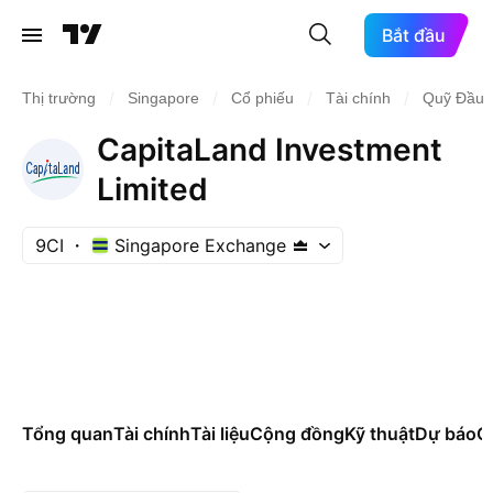
Bắt đầu
/
/
/
/
Thị trường
Singapore
Cổ phiếu
Tài chính
Quỹ Đầu t
CapitaLand Investment
Limited
9CI
Singapore Exchange
Tổng quan
Tài chính
Tài liệu
Cộng đồng
Kỹ thuật
Dự báo
Cá