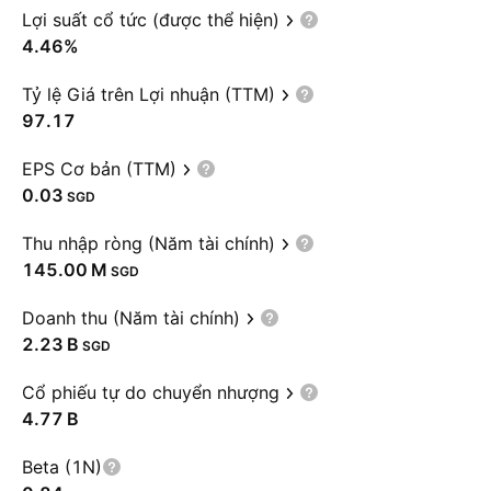
Lợi suất cổ tức (được thể hiện)
4.46%
Tỷ lệ Giá trên Lợi nhuận (TTM)
97.17
EPS Cơ bản (TTM)
0.03
SGD
Thu nhập ròng (Năm tài chính)
‪145.00 M‬
SGD
Doanh thu (Năm tài chính)
‪2.23 B‬
SGD
Cổ phiếu tự do chuyển nhượng
‪4.77 B‬
Beta (1N)