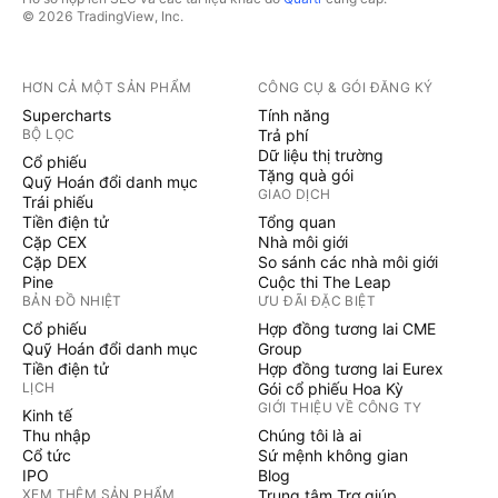
© 2026 TradingView, Inc.
HƠN CẢ MỘT SẢN PHẨM
CÔNG CỤ & GÓI ĐĂNG KÝ
Supercharts
Tính năng
BỘ LỌC
Trả phí
Dữ liệu thị trường
Cổ phiếu
Tặng quà gói
Quỹ Hoán đổi danh mục
GIAO DỊCH
Trái phiếu
Tiền điện tử
Tổng quan
Cặp CEX
Nhà môi giới
Cặp DEX
So sánh các nhà môi giới
Pine
Cuộc thi The Leap
BẢN ĐỒ NHIỆT
ƯU ĐÃI ĐẶC BIỆT
Cổ phiếu
Hợp đồng tương lai CME
Quỹ Hoán đổi danh mục
Group
Tiền điện tử
Hợp đồng tương lai Eurex
LỊCH
Gói cổ phiếu Hoa Kỳ
GIỚI THIỆU VỀ CÔNG TY
Kinh tế
Thu nhập
Chúng tôi là ai
Cổ tức
Sứ mệnh không gian
IPO
Blog
XEM THÊM SẢN PHẨM
Trung tâm Trợ giúp