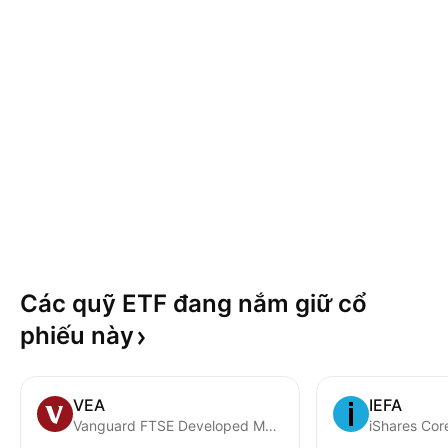
Các quỹ ETF đang nắm giữ cổ
phiếu
này
VEA
IEFA
Vanguard FTSE Developed Markets ETF
iShares Co