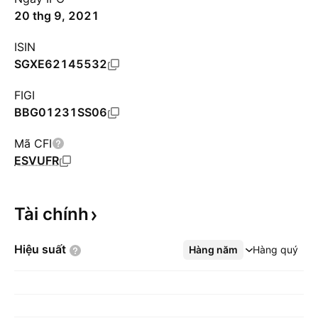
20 thg 9, 2021
ISIN
SGXE62145532
FIGI
BBG01231SS06
Mã CFI
ESVUFR
Tài
chính
Hiệu
suất
Hàng năm
Xem thêm
Hàng quý