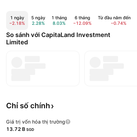
1 ngày
5 ngày
1 tháng
6 tháng
Từ đầu năm đến na
−2.18%
2.28%
8.03%
−12.09%
−0.74%
So sánh với CapitaLand Investment
Limited
Chỉ số
chính
Giá trị vốn hóa thị trường
‪13.72 B‬
SGD