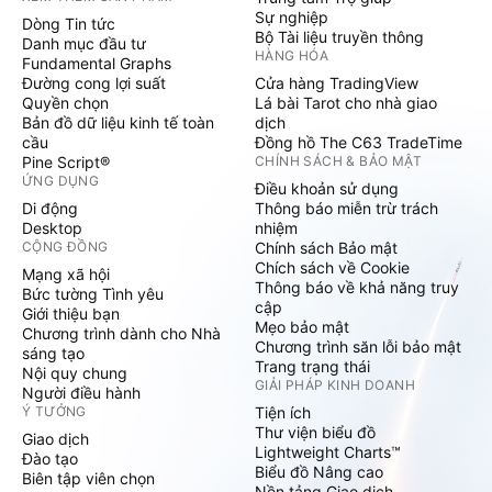
Sự nghiệp
Dòng Tin tức
Bộ Tài liệu truyền thông
Danh mục đầu tư
HÀNG HÓA
Fundamental Graphs
Đường cong lợi suất
Cửa hàng TradingView
Quyền chọn
Lá bài Tarot cho nhà giao
Bản đồ dữ liệu kinh tế toàn
dịch
cầu
Đồng hồ The C63 TradeTime
Pine Script®
CHÍNH SÁCH & BẢO MẬT
ỨNG DỤNG
Điều khoản sử dụng
Di động
Thông báo miễn trừ trách
Desktop
nhiệm
CỘNG ĐỒNG
Chính sách Bảo mật
Chích sách về Cookie
Mạng xã hội
Thông báo về khả năng truy
Bức tường Tình yêu
cập
Giới thiệu bạn
Mẹo bảo mật
Chương trình dành cho Nhà
Chương trình săn lỗi bảo mật
sáng tạo
Trang trạng thái
Nội quy chung
GIẢI PHÁP KINH DOANH
Người điều hành
Ý TƯỞNG
Tiện ích
Thư viện biểu đồ
Giao dịch
Lightweight Charts™
Đào tạo
Biểu đồ Nâng cao
Biên tập viên chọn
Nền tảng Giao dịch