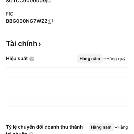
SG1CC9000009
FIGI
BBG000NG7WZ2
Tài
chính
Hiệu
suất
Hàng năm
Xem thêm
Hàng quý
Tỷ lệ chuyển đổi doanh thu thành
Hàng năm
Xem thêm
Hàng q