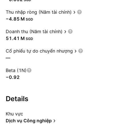
Thu nhập ròng (Năm tài chính)
‪−4.85 M‬
SGD
Doanh thu (Năm tài chính)
‪51.41 M‬
SGD
Cổ phiếu tự do chuyển nhượng
—
Beta (1N)
−0.92
Details
Khu vực
Dịch vụ Công nghiệp