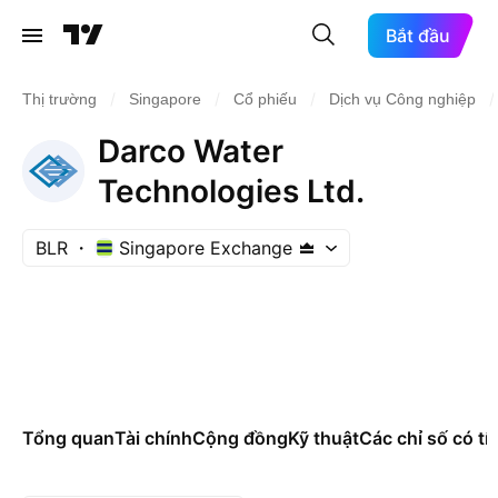
Bắt đầu
/
/
/
/
Thị trường
Singapore
Cổ phiếu
Dịch vụ Công nghiệp
Darco Water
Technologies Ltd.
BLR
Singapore Exchange
Tổng quan
Tài chính
Cộng đồng
Kỹ thuật
Các chỉ số có tí