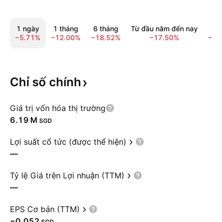
1 ngày
1 tháng
6 tháng
Từ đầu năm đến nay
1 
−5.71%
−12.00%
−18.52%
−17.50%
−16
Chỉ số
chính
Giá trị vốn hóa thị trường
‪6.19 M‬
SGD
Lợi suất cổ tức (được thể hiện)
—
Tỷ lệ Giá trên Lợi nhuận (TTM)
—
EPS Cơ bản (TTM)
−0.052
SGD