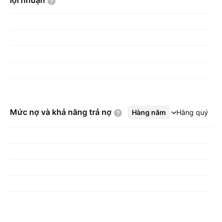
lợi
nhuận
Mức nợ và khả năng trả
nợ
Hàng năm
Xem thêm
Hàng quý