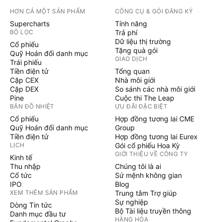
HƠN CẢ MỘT SẢN PHẨM
CÔNG CỤ & GÓI ĐĂNG KÝ
Supercharts
Tính năng
BỘ LỌC
Trả phí
Dữ liệu thị trường
Cổ phiếu
Tặng quà gói
Quỹ Hoán đổi danh mục
GIAO DỊCH
Trái phiếu
Tiền điện tử
Tổng quan
Cặp CEX
Nhà môi giới
Cặp DEX
So sánh các nhà môi giới
Pine
Cuộc thi The Leap
BẢN ĐỒ NHIỆT
ƯU ĐÃI ĐẶC BIỆT
Cổ phiếu
Hợp đồng tương lai CME
Quỹ Hoán đổi danh mục
Group
Tiền điện tử
Hợp đồng tương lai Eurex
LỊCH
Gói cổ phiếu Hoa Kỳ
GIỚI THIỆU VỀ CÔNG TY
Kinh tế
Thu nhập
Chúng tôi là ai
Cổ tức
Sứ mệnh không gian
IPO
Blog
XEM THÊM SẢN PHẨM
Trung tâm Trợ giúp
Sự nghiệp
Dòng Tin tức
Bộ Tài liệu truyền thông
Danh mục đầu tư
HÀNG HÓA