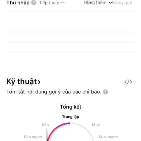
Thu nhập
Hàng năm
Xem thêm
Hàng quý
Tiếp theo
:
—
Kỹ
thuật
Tóm tắt nội dung gợi ý của các chỉ
báo.
Tổng kết
Trung lập
Bán
Mua
Bán mạnh
Mua mạnh