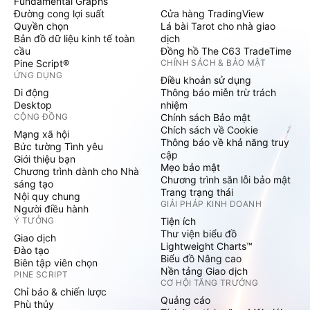
Fundamental Graphs
Đường cong lợi suất
Cửa hàng TradingView
Quyền chọn
Lá bài Tarot cho nhà giao
Bản đồ dữ liệu kinh tế toàn
dịch
cầu
Đồng hồ The C63 TradeTime
Pine Script®
CHÍNH SÁCH & BẢO MẬT
ỨNG DỤNG
Điều khoản sử dụng
Di động
Thông báo miễn trừ trách
Desktop
nhiệm
CỘNG ĐỒNG
Chính sách Bảo mật
Chích sách về Cookie
Mạng xã hội
Thông báo về khả năng truy
Bức tường Tình yêu
cập
Giới thiệu bạn
Mẹo bảo mật
Chương trình dành cho Nhà
Chương trình săn lỗi bảo mật
sáng tạo
Trang trạng thái
Nội quy chung
GIẢI PHÁP KINH DOANH
Người điều hành
Ý TƯỞNG
Tiện ích
Thư viện biểu đồ
Giao dịch
Lightweight Charts™
Đào tạo
Biểu đồ Nâng cao
Biên tập viên chọn
Nền tảng Giao dịch
PINE SCRIPT
CƠ HỘI TĂNG TRƯỞNG
Chỉ báo & chiến lược
Quảng cáo
Phù thủy