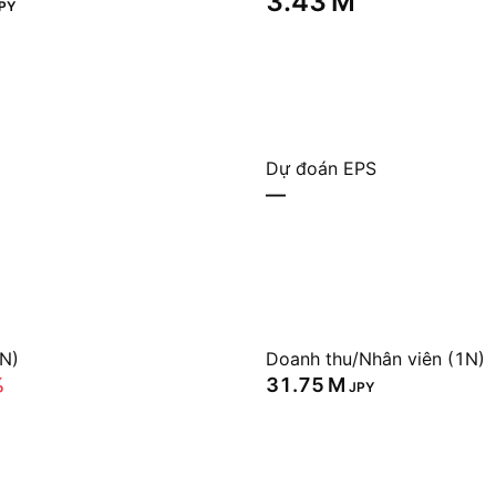
‪3.43 M‬
PY
Dự đoán EPS
—
1N)
Doanh thu/Nhân viên (1N)
%
‪31.75 M‬
JPY