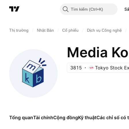
S
Tìm kiếm
/
/
/
/
Thị trường
Nhật Bản
Cổ phiếu
Dịch vụ Công nghệ
Media Kob
3815
Tokyo Stock E
Tổng quan
Tài chính
Cộng đồng
Kỹ thuật
Các chỉ số có t