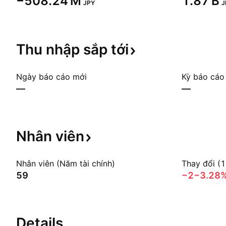
‪−508.24 M‬
‪1.87 B‬
JPY
J
Thu nhập sắp
tới
Ngày báo cáo mới
Kỳ báo cáo
—
—
Nhân
viên
Nhân viên (Năm tài chính)
Thay đổi (
59
−2
−3.28
Details