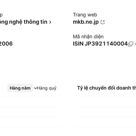
ệp
Trang web
ông nghệ thông tin
mkb.ne.jp
Mã nhận diện
 2006
ISIN
JP3921140004
Tỷ lệ chuyển đổi doanh t
Hàng năm
Xem thêm
Hàng quý