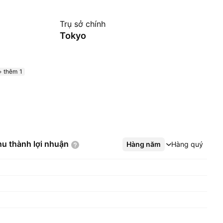
Trụ sở chính
Tokyo
+ thêm 1
hu thành lợi
nhuận
Hàng năm
Xem thêm
Hàng quý