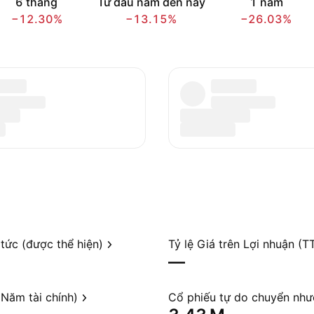
6 tháng
Từ đầu năm đến nay
1 năm
−12.30%
−13.15%
−26.03%
 tức (được thể hiện)
Tỷ lệ Giá trên Lợi nhuận (T
—
Năm tài chính)
Cổ phiếu tự do chuyển nh