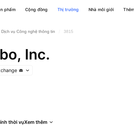
ản phẩm
Cộng đồng
Thị trường
Nhà môi giới
Thêm
/
Dịch vụ Công nghệ thông tin
3815
o, Inc.
xchange
ính thời vụ
Xem thêm