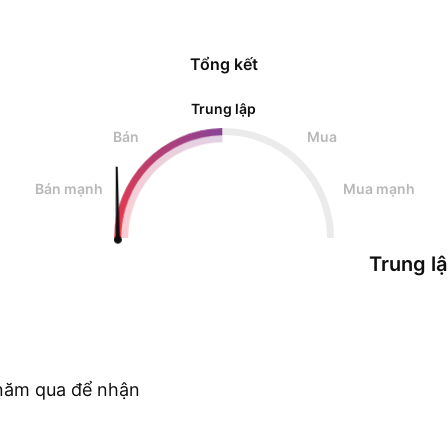
Tổng kết
Trung lập
Bán
Mua
Bán mạnh
Mua mạnh
Trung l
c năm qua để nhận