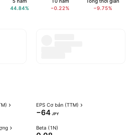
5 năm
10 năm
Tổng thời gian
44.84%
−0.22%
−9.75%
TM)
EPS Cơ bản (TTM)
−64
JPY
ượng
Beta (1N)