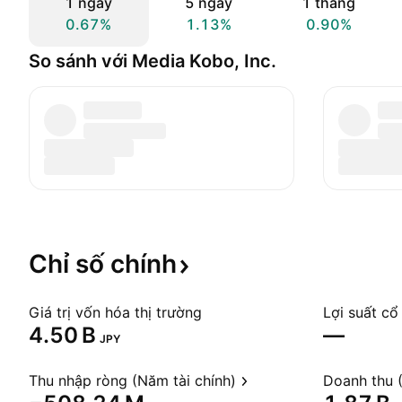
1 ngày
5 ngày
1 tháng
0.67%
1.13%
0.90%
So sánh với Media Kobo, Inc.
Chỉ số
chính
Giá trị vốn hóa thị trường
Lợi suất cổ
‪4.50 B‬
—
JPY
Thu nhập ròng (Năm tài chính)
Doanh thu (