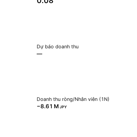
0.08
Dự báo doanh thu
—
Doanh thu ròng/Nhân viên (1N)
‪−8.61 M‬
JPY