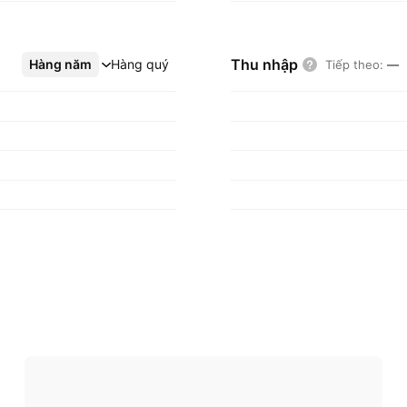
Thu nhập
Hàng năm
Xem thêm
Hàng quý
Tiếp theo
:
—