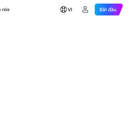
VI
Bắt đầu
 nữa