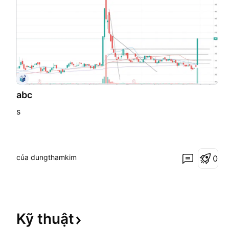
abc
s
của dungthamkim
0
Kỹ
thuật