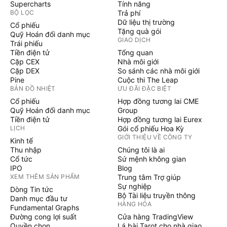
Supercharts
Tính năng
BỘ LỌC
Trả phí
Dữ liệu thị trường
Cổ phiếu
Tặng quà gói
Quỹ Hoán đổi danh mục
GIAO DỊCH
Trái phiếu
Tiền điện tử
Tổng quan
Cặp CEX
Nhà môi giới
Cặp DEX
So sánh các nhà môi giới
Pine
Cuộc thi The Leap
BẢN ĐỒ NHIỆT
ƯU ĐÃI ĐẶC BIỆT
Cổ phiếu
Hợp đồng tương lai CME
Quỹ Hoán đổi danh mục
Group
Tiền điện tử
Hợp đồng tương lai Eurex
LỊCH
Gói cổ phiếu Hoa Kỳ
GIỚI THIỆU VỀ CÔNG TY
Kinh tế
Thu nhập
Chúng tôi là ai
Cổ tức
Sứ mệnh không gian
IPO
Blog
XEM THÊM SẢN PHẨM
Trung tâm Trợ giúp
Sự nghiệp
Dòng Tin tức
Bộ Tài liệu truyền thông
Danh mục đầu tư
HÀNG HÓA
Fundamental Graphs
Đường cong lợi suất
Cửa hàng TradingView
Quyền chọn
Lá bài Tarot cho nhà giao