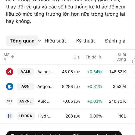
thay đổi về giá và các số liệu thống kê khác để xem
liệu có mức tăng trưởng lớn hơn nữa trong tương lai
hay không.
Tổng quan
Xem thêm
Hiệu suất
Kỹ thuật
Đánh giá
Mã
Khối
Giá
Th.đổi %
l
lượng
t
Aalberts N.V.
AALB
45.08
+0.54%
148.82 K
EUR
Aegon Ltd.
AGN
8.286
+0.31%
3.53 M
EUR
ASR Nederland N.V.
ASRNL
70.86
+0.03%
240.71 K
EUR
Hydratec Industries NV
HYDRA
268
0.00%
401
EUR