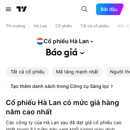
Bắt đầu
/
/
/
/
Thị trường
Hà Lan
Cổ phiếu
Tất cả cổ phiếu
Mức đỉ
Cổ phiếu Hà
Lan
Báo
giá
Tất cả cổ phiếu
Mã tăng mạnh nhất
Người th
Tạo thêm danh sách trong Công cụ Sàng lọc
Cổ phiếu Hà Lan có mức giá hàng
năm cao nhất
Các công ty của Hà Lan sau đã đạt giá cổ phiếu cao
nhất trong 52 tuần: hãy xem khối lượng giao dịch,