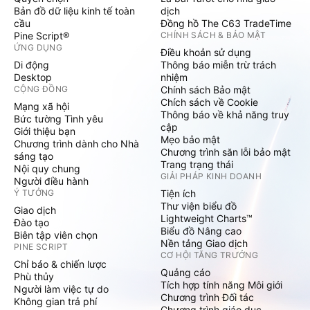
Bản đồ dữ liệu kinh tế toàn
dịch
cầu
Đồng hồ The C63 TradeTime
Pine Script®
CHÍNH SÁCH & BẢO MẬT
ỨNG DỤNG
Điều khoản sử dụng
Di động
Thông báo miễn trừ trách
Desktop
nhiệm
CỘNG ĐỒNG
Chính sách Bảo mật
Chích sách về Cookie
Mạng xã hội
Thông báo về khả năng truy
Bức tường Tình yêu
cập
Giới thiệu bạn
Mẹo bảo mật
Chương trình dành cho Nhà
Chương trình săn lỗi bảo mật
sáng tạo
Trang trạng thái
Nội quy chung
GIẢI PHÁP KINH DOANH
Người điều hành
Ý TƯỞNG
Tiện ích
Thư viện biểu đồ
Giao dịch
Lightweight Charts™
Đào tạo
Biểu đồ Nâng cao
Biên tập viên chọn
Nền tảng Giao dịch
PINE SCRIPT
CƠ HỘI TĂNG TRƯỞNG
Chỉ báo & chiến lược
Quảng cáo
Phù thủy
Tích hợp tính năng Môi giới
Người làm việc tự do
Chương trình Đối tác
Không gian trả phí
Chương trình giáo dục