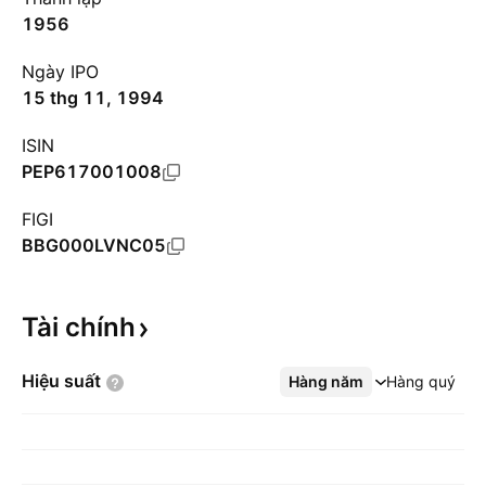
1956
Ngày IPO
15 thg 11, 1994
ISIN
PEP617001008
FIGI
BBG000LVNC05
Tài
chính
Hiệu
suất
Hàng năm
Xem thêm
Hàng quý