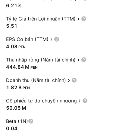
6.21%
Tỷ lệ Giá trên Lợi nhuận (TTM)
5.51
EPS Cơ bản (TTM)
4.08
PEN
Thu nhập ròng (Năm tài chính)
‪444.84 M‬
PEN
Doanh thu (Năm tài chính)
‪1.82 B‬
PEN
Cổ phiếu tự do chuyển nhượng
‪50.05 M‬
Beta (1N)
0.04