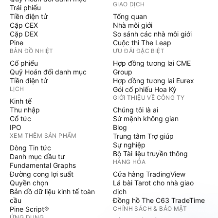
GIAO DỊCH
Trái phiếu
Tiền điện tử
Tổng quan
Cặp CEX
Nhà môi giới
Cặp DEX
So sánh các nhà môi giới
Pine
Cuộc thi The Leap
BẢN ĐỒ NHIỆT
ƯU ĐÃI ĐẶC BIỆT
Cổ phiếu
Hợp đồng tương lai CME
Quỹ Hoán đổi danh mục
Group
Tiền điện tử
Hợp đồng tương lai Eurex
LỊCH
Gói cổ phiếu Hoa Kỳ
GIỚI THIỆU VỀ CÔNG TY
Kinh tế
Thu nhập
Chúng tôi là ai
Cổ tức
Sứ mệnh không gian
IPO
Blog
XEM THÊM SẢN PHẨM
Trung tâm Trợ giúp
Sự nghiệp
Dòng Tin tức
Bộ Tài liệu truyền thông
Danh mục đầu tư
HÀNG HÓA
Fundamental Graphs
Đường cong lợi suất
Cửa hàng TradingView
Quyền chọn
Lá bài Tarot cho nhà giao
Bản đồ dữ liệu kinh tế toàn
dịch
cầu
Đồng hồ The C63 TradeTime
Pine Script®
CHÍNH SÁCH & BẢO MẬT
ỨNG DỤNG