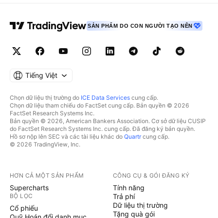
SẢN PHẨM DO CON NGƯỜI TẠO NÊN
Tiếng Việt
Chọn dữ liệu thị trường do
ICE Data Services
cung cấp.
Chọn dữ liệu tham chiếu do FactSet cung cấp. Bản quyền © 2026
FactSet Research Systems Inc.
Bản quyền © 2026, American Bankers Association. Cơ sở dữ liệu CUSIP
do FactSet Research Systems Inc. cung cấp. Đã đăng ký bản quyền.
Hồ sơ nộp lên SEC và các tài liệu khác do
Quartr
cung cấp.
© 2026 TradingView, Inc.
HƠN CẢ MỘT SẢN PHẨM
CÔNG CỤ & GÓI ĐĂNG KÝ
Supercharts
Tính năng
BỘ LỌC
Trả phí
Dữ liệu thị trường
Cổ phiếu
Tặng quà gói
Quỹ Hoán đổi danh mục