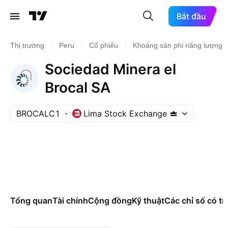
Bắt đầu
/
/
/
Thị trường
Peru
Cổ phiếu
Khoáng sản phi năng lượng
Sociedad Minera el
Brocal SA
BROCALC1
Lima Stock Exchange
Tổng quan
Tài chính
Cộng đồng
Kỹ thuật
Các chỉ số có tí