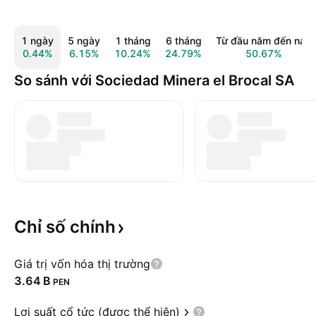
1 ngày
5 ngày
1 tháng
6 tháng
Từ đầu năm đến nay
0.44%
6.15%
10.24%
24.79%
50.67%
So sánh với Sociedad Minera el Brocal SA
Chỉ số
chính
Giá trị vốn hóa thị trường
‪3.64 B‬
PEN
Lợi suất cổ tức (được thể hiện)