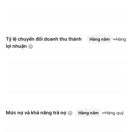
Tỷ lệ chuyển đổi doanh thu thành
Hàng năm
Xem thêm
Hàng q
lợi
nhuận
Mức nợ và khả năng trả
nợ
Hàng năm
Xem thêm
Hàng quý