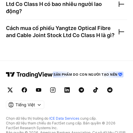
Ltd Co Class H
có bao nhiêu người lao
động?
Cách mua cổ phiếu
Yangtze Optical Fibre
and Cable Joint Stock Ltd Co Class H
là gì?
SẢN PHẨM DO CON NGƯỜI TẠO NÊN
Tiếng Việt
Chọn dữ liệu thị trường do
ICE Data Services
cung cấp.
Chọn dữ liệu tham chiếu do FactSet cung cấp. Bản quyền © 2026
FactSet Research Systems Inc.
Bản quyền © 2026, American Bankers Association. Cơ sở dữ liệu CUSIP