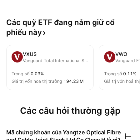
Các quỹ ETF đang nắm giữ cổ
phiếu
này
VXUS
VWO
Vanguard Total International Stock ETF
Trọng số
0.03%
Trọng số
0.11%
Giá trị vốn hoá thị trường
‪194.23 M‬
Giá trị vốn hoá th
Các câu hỏi thường gặp
Mã chứng khoán của
Yangtze Optical Fibre
and Cable Joint Stock Ltd Co Class H
là gì?