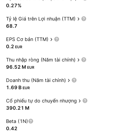
0.27%
Tỷ lệ Giá trên Lợi nhuận (TTM)
68.7
EPS Cơ bản (TTM)
0.2
EUR
Thu nhập ròng (Năm tài chính)
‪96.52 M‬
EUR
Doanh thu (Năm tài chính)
‪1.69 B‬
EUR
Cổ phiếu tự do chuyển nhượng
‪390.21 M‬
Beta (1N)
0.42