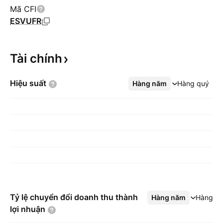
Mã CFI
ESVUFR
Tài
chính
Hiệu
suất
Hàng năm
Xem thêm
Hàng quý
Tỷ lệ chuyển đổi doanh thu thành
Hàng năm
Xem thêm
Hàng q
lợi
nhuận