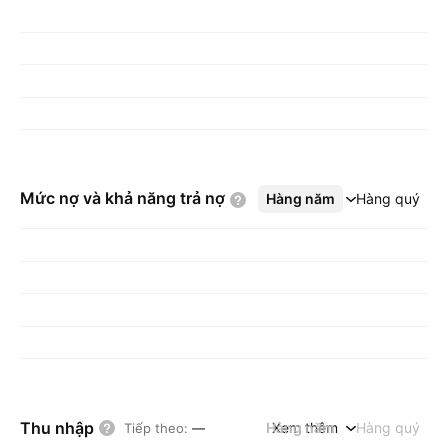
Mức nợ và khả năng trả
nợ
Hàng năm
Xem thêm
Hàng quý
Thu nhập
Hàng năm
Xem thêm
Hàng quý
Tiếp theo
:
—