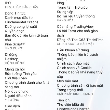
IPO
Blog
XEM THÊM SẢN PHẨM
Trung tâm Trợ giúp
Sự nghiệp
Dòng Tin tức
Bộ Tài liệu truyền thông
Danh mục đầu tư
HÀNG HÓA
Fundamental Graphs
Đường cong lợi suất
Cửa hàng TradingView
Quyền chọn
Lá bài Tarot cho nhà giao
Bản đồ dữ liệu kinh tế toàn
dịch
cầu
Đồng hồ The C63 TradeTime
Pine Script®
CHÍNH SÁCH & BẢO MẬT
ỨNG DỤNG
Điều khoản sử dụng
Di động
Thông báo miễn trừ trách
Desktop
nhiệm
CỘNG ĐỒNG
Chính sách Bảo mật
Chích sách về Cookie
Mạng xã hội
Thông báo về khả năng truy
Bức tường Tình yêu
cập
Giới thiệu bạn
Mẹo bảo mật
Chương trình dành cho Nhà
Chương trình săn lỗi bảo mật
sáng tạo
Trang trạng thái
Nội quy chung
GIẢI PHÁP KINH DOANH
Người điều hành
Ý TƯỞNG
Tiện ích
Thư viện biểu đồ
Giao dịch
Lightweight Charts™