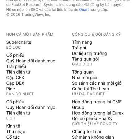
do FactSet Research Systems Inc. cung cấp. Đã đăng ký bản quyền.
Hồ sơ nộp lên SEC và các tài liệu khác do
Quartr
cung cấp.
© 2026 TradingView, Inc.
HƠN CẢ MỘT SẢN PHẨM
CÔNG CỤ & GÓI ĐĂNG KÝ
Supercharts
Tính năng
BỘ LỌC
Trả phí
Dữ liệu thị trường
Cổ phiếu
Tặng quà gói
Quỹ Hoán đổi danh mục
GIAO DỊCH
Trái phiếu
Tiền điện tử
Tổng quan
Cặp CEX
Nhà môi giới
Cặp DEX
So sánh các nhà môi giới
Pine
Cuộc thi The Leap
BẢN ĐỒ NHIỆT
ƯU ĐÃI ĐẶC BIỆT
Cổ phiếu
Hợp đồng tương lai CME
Quỹ Hoán đổi danh mục
Group
Tiền điện tử
Hợp đồng tương lai Eurex
LỊCH
Gói cổ phiếu Hoa Kỳ
GIỚI THIỆU VỀ CÔNG TY
Kinh tế
Thu nhập
Chúng tôi là ai
Cổ tức
Sứ mệnh không gian