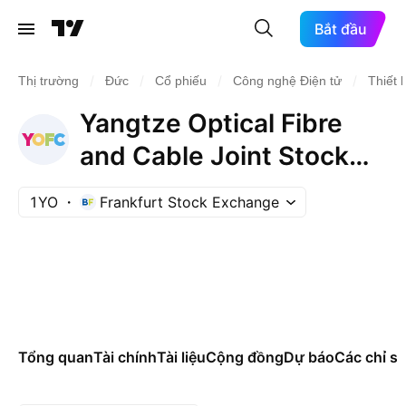
Bắt đầu
/
/
/
/
Thị trường
Đức
Cổ phiếu
Công nghệ Điện tử
Thiết 
Yangtze Optical Fibre
and Cable Joint Stock
Ltd Co Class H
1YO
Frankfurt Stock Exchange
Tổng quan
Tài chính
Tài liệu
Cộng đồng
Dự báo
Các chỉ số