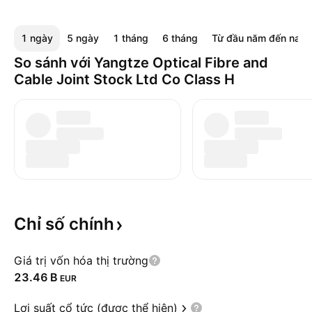
1 ngày
5 ngày
1 tháng
6 tháng
Từ đầu năm đến nay
So sánh với Yangtze Optical Fibre and
Cable Joint Stock Ltd Co Class H
Chỉ số
chính
Giá trị vốn hóa thị trường
‪23.46 B‬
EUR
Lợi suất cổ tức (được thể hiện)