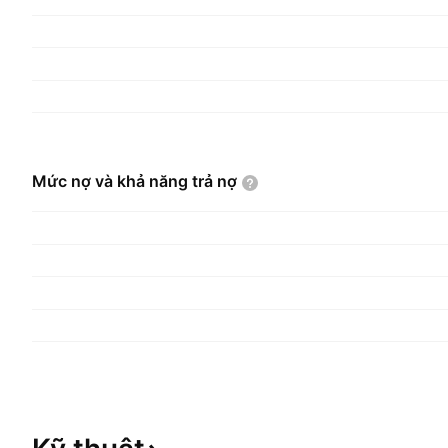
doanh thực phẩm liên quan đến thể thao và lên k
thể thao. Công ty đã kinh doanh các sản phẩm 
tháng 2 năm 2013.
Mức nợ và khả năng trả
nợ