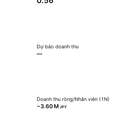
0.56
Dự báo doanh thu
—
Doanh thu ròng/Nhân viên (1N)
‪−3.60 M‬
JPY