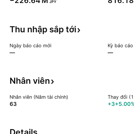
‪−226.64 M‬
‪816.18
JPY
Thu nhập sắp
tới
Ngày báo cáo mới
Kỳ báo cáo
—
—
Nhân
viên
Nhân viên (Năm tài chính)
Thay đổi (
63
+3
+5.00
Details