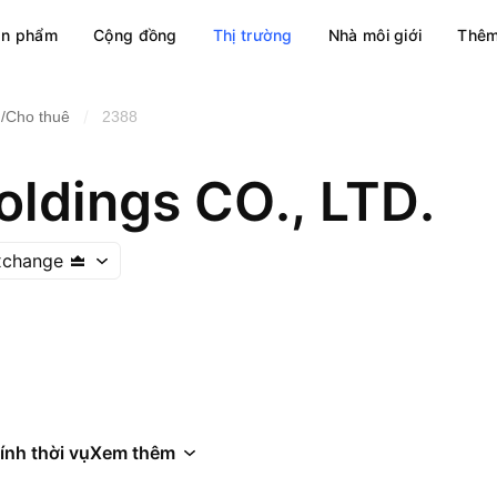
ản phẩm
Cộng đồng
Thị trường
Nhà môi giới
Thêm
/
h/Cho thuê
2388
ldings CO., LTD.
xchange
ính thời vụ
Xem thêm