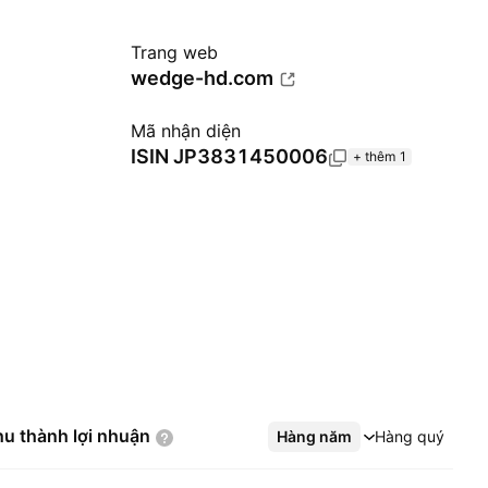
Trang web
wedge-hd.com
Mã nhận diện
ISIN
JP3831450006
+ thêm 1
hu thành lợi
nhuận
Hàng năm
Xem thêm
Hàng quý