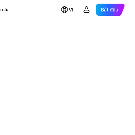
VI
Bắt đầu
 nữa