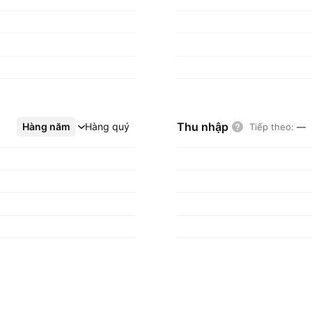
ế hoạch các sự kiện
bán hàng từ ngày 26
Thu nhập
Hàng năm
Xem thêm
Hàng quý
Tiếp theo
:
—