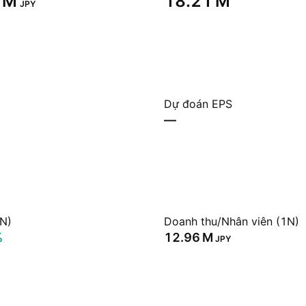
 M‬
‪18.21 M‬
JPY
Dự đoán EPS
—
1N)
Doanh thu/Nhân viên (1N)
%
‪12.96 M‬
JPY