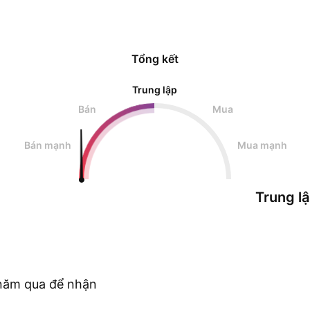
Tổng kết
Trung lập
Bán
Mua
Bán mạnh
Mua mạnh
Trung l
c năm qua để nhận