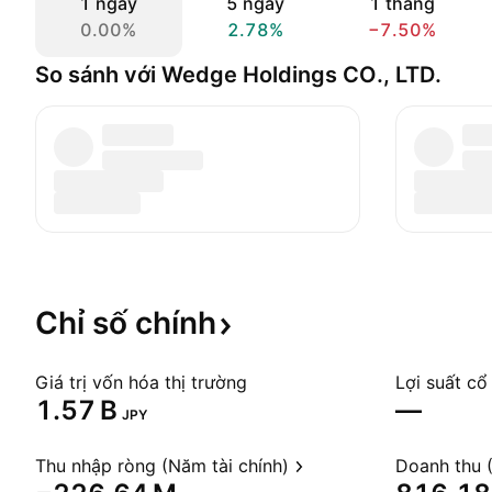
1 ngày
5 ngày
1 tháng
0.00%
2.78%
−7.50%
So sánh với Wedge Holdings CO., LTD.
Chỉ số
chính
Giá trị vốn hóa thị trường
Lợi suất cổ
‪1.57 B‬
—
JPY
Thu nhập ròng (Năm tài chính)
Doanh thu (