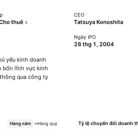
ệp
CEO
/Cho thuê
Tatsuya Konoshita
Ngày IPO
28 thg 1, 2004
hủ yếu kinh doanh
ó bốn lĩnh vực kinh
 thông qua công ty
Hiển thị thêm
ào việc lập kế
án lẻ và phân phối
thẻ trò chơi và trang
đến nội dung. Mảng
, bán lẻ và bán đồ
Tỷ lệ chuyển đổi doanh t
Hàng năm
Xem thêm
Hàng quý
hư vận hành Trang
 đến việc kinh