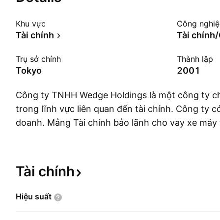
Khu vực
Công nghi
Tài chính
Tài chính
Trụ sở chính
Thành lập
Tokyo
2001
Công ty TNHH Wedge Holdings là một công ty c
trong lĩnh vực liên quan đến tài chính. Công ty c
doanh. Mảng Tài chính bảo lãnh cho vay xe máy
con, Group Lease PCL. Mảng Nội dung tham gia v
hoạch, sản xuất, chỉnh sửa, thiết kế, bán buôn, b
nội dung cho âm nhạc, tạp chí, sách, kinh doanh 
Tài
chính
web, cũng như kinh doanh các quyền liên quan 
Kinh doanh Sản phẩm tham gia vào việc bán buôn
Hiệu
suất
chơi, tạp chí và các sản phẩm liên quan, cũng n
web mua sắm theo yêu cầu. Mảng Khác liên quan