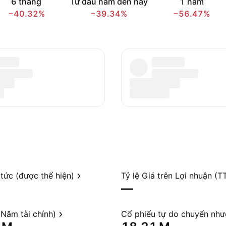
6 tháng
Từ đầu năm đến nay
1 năm
−40.32%
−39.34%
−56.47%
 tức (được thể hiện)
Tỷ lệ Giá trên Lợi nhuận (T
—
Năm tài chính)
Cổ phiếu tự do chuyển nh