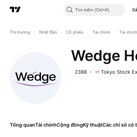
S
Tìm kiếm
/
/
/
/
Thị trường
Nhật Bản
Cổ phiếu
Tài chính
Tài chín
Wedge Ho
2388
Tokyo Stock E
Tổng quan
Tài chính
Cộng đồng
Kỹ thuật
Các chỉ số có t