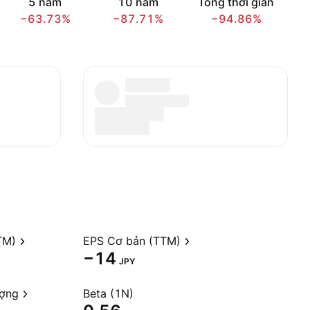
5 năm
10 năm
Tổng thời gian
−63.73%
−87.71%
−94.86%
TM)
EPS Cơ bản (TTM)
−14
JPY
ượng
Beta (1N)