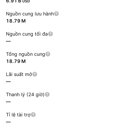
‪6.91 B‬
USD
Nguồn cung lưu hành
‪18.79 M‬
Nguồn cung tối đa
—
Tổng nguồn cung
‪18.79 M‬
Lãi suất mở
—
Thanh lý (24 giờ)
—
Tỉ lệ tài trợ
—