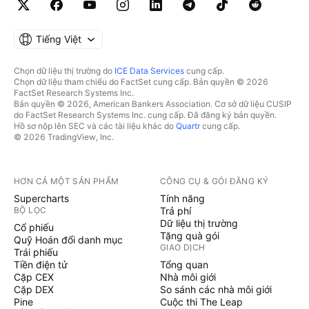
Tiếng Việt
Chọn dữ liệu thị trường do
ICE Data Services
cung cấp.
Chọn dữ liệu tham chiếu do FactSet cung cấp. Bản quyền © 2026
FactSet Research Systems Inc.
Bản quyền © 2026, American Bankers Association. Cơ sở dữ liệu CUSIP
do FactSet Research Systems Inc. cung cấp. Đã đăng ký bản quyền.
Hồ sơ nộp lên SEC và các tài liệu khác do
Quartr
cung cấp.
© 2026 TradingView, Inc.
HƠN CẢ MỘT SẢN PHẨM
CÔNG CỤ & GÓI ĐĂNG KÝ
Supercharts
Tính năng
BỘ LỌC
Trả phí
Dữ liệu thị trường
Cổ phiếu
Tặng quà gói
Quỹ Hoán đổi danh mục
GIAO DỊCH
Trái phiếu
Tiền điện tử
Tổng quan
Cặp CEX
Nhà môi giới
Cặp DEX
So sánh các nhà môi giới
Pine
Cuộc thi The Leap