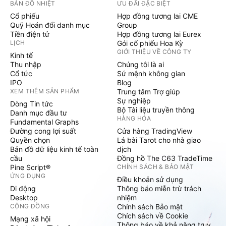
BẢN ĐỒ NHIỆT
ƯU ĐÃI ĐẶC BIỆT
Cổ phiếu
Hợp đồng tương lai CME
Quỹ Hoán đổi danh mục
Group
Tiền điện tử
Hợp đồng tương lai Eurex
LỊCH
Gói cổ phiếu Hoa Kỳ
GIỚI THIỆU VỀ CÔNG TY
Kinh tế
Thu nhập
Chúng tôi là ai
Cổ tức
Sứ mệnh không gian
IPO
Blog
XEM THÊM SẢN PHẨM
Trung tâm Trợ giúp
Sự nghiệp
Dòng Tin tức
Bộ Tài liệu truyền thông
Danh mục đầu tư
HÀNG HÓA
Fundamental Graphs
Đường cong lợi suất
Cửa hàng TradingView
Quyền chọn
Lá bài Tarot cho nhà giao
Bản đồ dữ liệu kinh tế toàn
dịch
cầu
Đồng hồ The C63 TradeTime
Pine Script®
CHÍNH SÁCH & BẢO MẬT
ỨNG DỤNG
Điều khoản sử dụng
Di động
Thông báo miễn trừ trách
Desktop
nhiệm
CỘNG ĐỒNG
Chính sách Bảo mật
Chích sách về Cookie
Mạng xã hội
Thông báo về khả năng truy