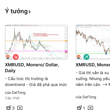
Ý
tưởng
G
G
i
i
á
á
XMRUSD, Monero/ Dollar,
XMRUSD, Monera
x
l
Daily
u
ê
- Giá thì vẫn là x
ố
n
- Cấu trúc thị trường là
xuống. Nhưng yếu
n
g
downtrend - Giá đã phá qua mức
nằm trên cản. -->
hỗ trợ trước đó và tạo đáy thấp
của DatTong
hơn đáy trước --> Tiếp tục canh
của DatTong
Cập nhật
bán tiếp diễn xu hướng
3
1