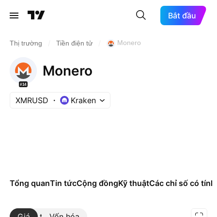
Bắt đầu
/
/
Monero
Thị trường
Tiền điện tử
Monero
#14
XMRUSD
Kraken
Tổng quan
Tin tức
Cộng đồng
Kỹ thuật
Các chỉ số có tính
Giá
Xem thêm
Vốn hóa