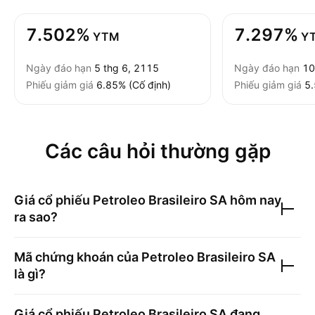
7.502%
7.297%
YTM
Y
Ngày đáo hạn
5 thg 6, 2115
Ngày đáo hạn
10
Phiếu giảm giá
6.85% (Cố định)
Phiếu giảm giá
5.
Các câu hỏi thường gặp
Giá cổ phiếu
Petroleo Brasileiro SA
hôm nay
ra sao?
Mã chứng khoán của
Petroleo Brasileiro SA
là gì?
Giá cổ phiếu
Petroleo Brasileiro SA
đang