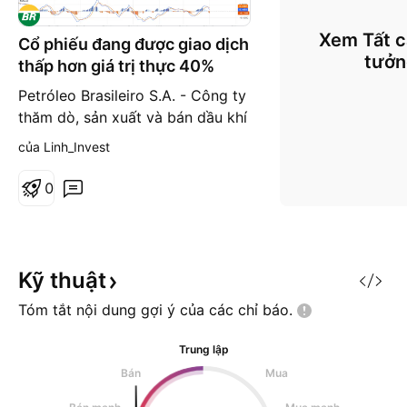
Xem Tất c
Cổ phiếu đang được giao dịch
tưở
thấp hơn giá trị thực 40%
Petróleo Brasileiro S.A. - Công ty
thăm dò, sản xuất và bán dầu khí
ở Brazil và quốc tế. Petrobras
của Linh_Invest
được thành lập vào năm 1953 và
có trụ sở chính tại Rio de Janeiro,
0
Brazil. - Công ty có doanh thu và
lợi nhuận vượt trội trong năm tài
chính 2022 nhờ hưởng lợi từ việc
giá dầu giữ ở mức cao. - Hiệu su
Kỹ
thuật
Tóm tắt nội dung gợi ý của các chỉ
báo.
Trung lập
Bán
Mua