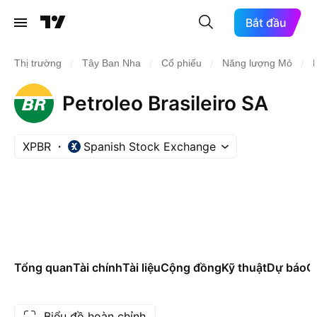
Bắt đầu
/
/
/
/
Thị trường
Tây Ban Nha
Cổ phiếu
Năng lượng Mỏ
Petroleo Brasileiro SA
XPBR
Spanish Stock Exchange
Tổng quan
Tài chính
Tài liệu
Cộng đồng
Kỹ thuật
Dự báo
Cá
Biểu đồ hoàn chỉnh