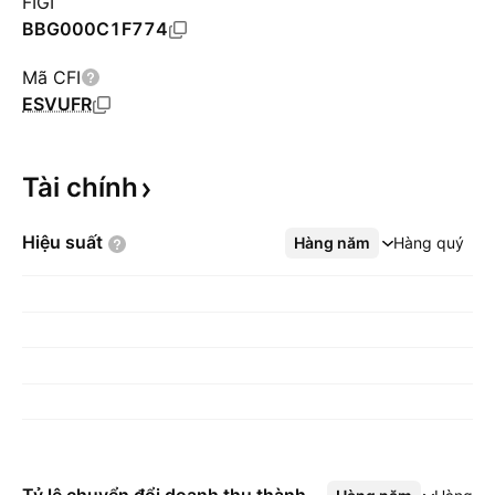
FIGI
BBG000C1F774
Mã CFI
ESVUFR
Tài
chính
Hiệu
suất
Hàng năm
Xem thêm
Hàng quý