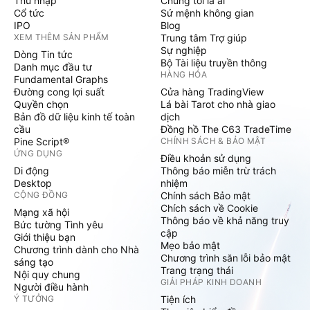
Thu nhập
Chúng tôi là ai
Cổ tức
Sứ mệnh không gian
IPO
Blog
XEM THÊM SẢN PHẨM
Trung tâm Trợ giúp
Sự nghiệp
Dòng Tin tức
Bộ Tài liệu truyền thông
Danh mục đầu tư
HÀNG HÓA
Fundamental Graphs
Đường cong lợi suất
Cửa hàng TradingView
Quyền chọn
Lá bài Tarot cho nhà giao
Bản đồ dữ liệu kinh tế toàn
dịch
cầu
Đồng hồ The C63 TradeTime
Pine Script®
CHÍNH SÁCH & BẢO MẬT
ỨNG DỤNG
Điều khoản sử dụng
Di động
Thông báo miễn trừ trách
Desktop
nhiệm
CỘNG ĐỒNG
Chính sách Bảo mật
Chích sách về Cookie
Mạng xã hội
Thông báo về khả năng truy
Bức tường Tình yêu
cập
Giới thiệu bạn
Mẹo bảo mật
Chương trình dành cho Nhà
Chương trình săn lỗi bảo mật
sáng tạo
Trang trạng thái
Nội quy chung
GIẢI PHÁP KINH DOANH
Người điều hành
Ý TƯỞNG
Tiện ích