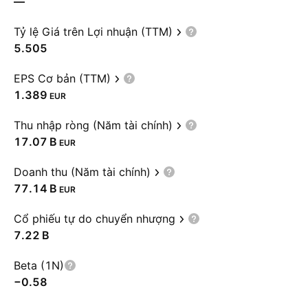
—
Tỷ lệ Giá trên Lợi nhuận (TTM)
5.505
EPS Cơ bản (TTM)
1.389
EUR
Thu nhập ròng (Năm tài chính)
‪17.07 B‬
EUR
Doanh thu (Năm tài chính)
‪77.14 B‬
EUR
Cổ phiếu tự do chuyển nhượng
‪7.22 B‬
Beta (1N)
−0.58