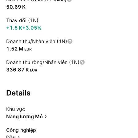
‪50.69 K‬
Thay đổi (1N)
‪+1.5 K‬
+3.05%
Doanh thu/Nhân viên (1N)
‪1.52 M‬
EUR
Doanh thu ròng/Nhân viên (1N)
‪336.87 K‬
EUR
Details
Khu vực
Năng lượng Mỏ
Công nghiệp
Dầu