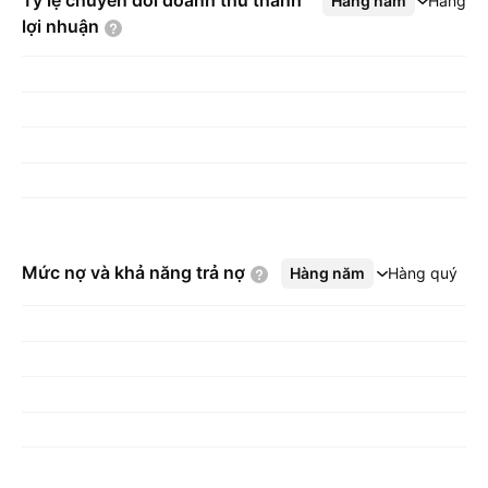
Tỷ lệ chuyển đổi doanh thu thành
Hàng năm
Xem thêm
Hàng q
lợi
nhuận
Mức nợ và khả năng trả
nợ
Hàng năm
Xem thêm
Hàng quý