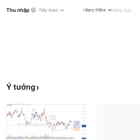
Thu nhập
Hàng năm
Xem thêm
Hàng quý
Tiếp theo
:
—
Ý
tưởng