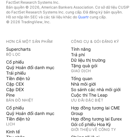
FactSet Research Systems Inc.
Bản quyền © 2026, American Bankers Association. Cơ sở dữ liệu CUSIP
do FactSet Research Systems Inc. cung cấp. Đã đăng ký bản quyền.
Hồ sơ nộp lên SEC và các tài liệu khác do
Quartr
cung cấp.
© 2026 TradingView, Inc.
HƠN CẢ MỘT SẢN PHẨM
CÔNG CỤ & GÓI ĐĂNG KÝ
Supercharts
Tính năng
BỘ LỌC
Trả phí
Dữ liệu thị trường
Cổ phiếu
Tặng quà gói
Quỹ Hoán đổi danh mục
GIAO DỊCH
Trái phiếu
Tiền điện tử
Tổng quan
Cặp CEX
Nhà môi giới
Cặp DEX
So sánh các nhà môi giới
Pine
Cuộc thi The Leap
BẢN ĐỒ NHIỆT
ƯU ĐÃI ĐẶC BIỆT
Cổ phiếu
Hợp đồng tương lai CME
Quỹ Hoán đổi danh mục
Group
Tiền điện tử
Hợp đồng tương lai Eurex
LỊCH
Gói cổ phiếu Hoa Kỳ
GIỚI THIỆU VỀ CÔNG TY
Kinh tế