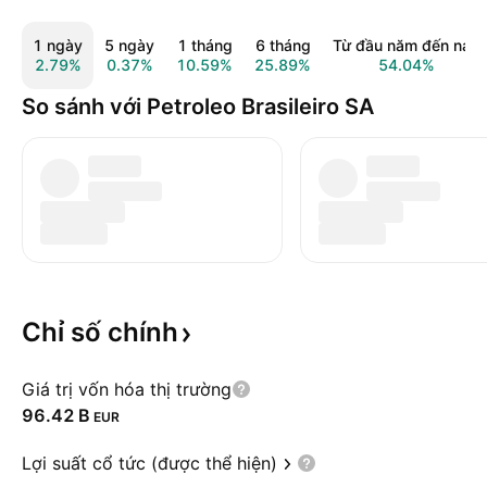
1 ngày
5 ngày
1 tháng
6 tháng
Từ đầu năm đến nay
2.79%
0.37%
10.59%
25.89%
54.04%
So sánh với Petroleo Brasileiro SA
Chỉ số
chính
Giá trị vốn hóa thị trường
‪96.42 B‬
EUR
Lợi suất cổ tức (được thể hiện)