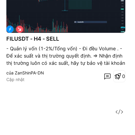
G
i
á
FILUSDT - H4 - SELL
x
u
- Quản lý vốn (1-2%/Tổng vốn) - Đi đều Volume . -
ố
Để xác suất và thị trường quyết định. => Nhận định
n
g
thị trường luôn có xác suất, hãy tự bảo vệ tài khoản
của chính bạn
của ZanShinPA-DN
0
Cập nhật