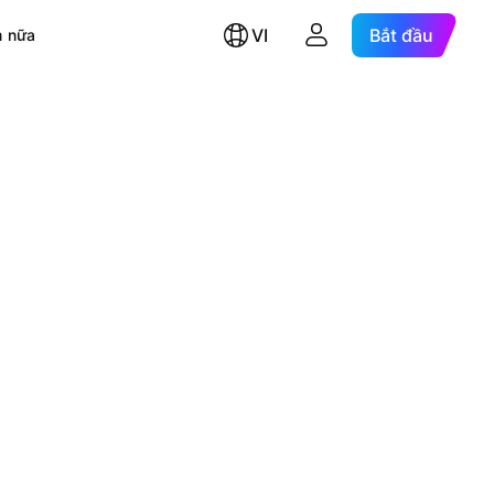
VI
Bắt đầu
 nữa