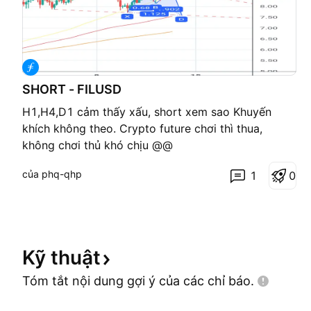
SHORT - FILUSD
H1,H4,D1 cảm thấy xấu, short xem sao Khuyến
khích không theo. Crypto future chơi thì thua,
không chơi thủ khó chịu @@
của phq-qhp
1
0
Kỹ
thuật
Tóm tắt nội dung gợi ý của các chỉ
báo.