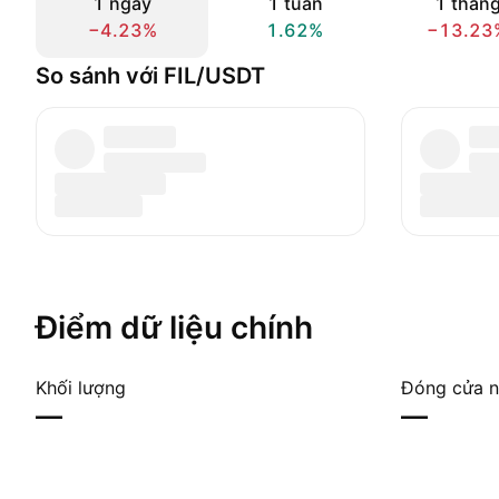
1 ngày
1 tuần
1 thán
−4.23%
1.62%
−13.23
So sánh với FIL/USDT
Điểm dữ liệu chính
Khối lượng
Đóng cửa n
—
—