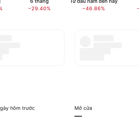
g
6 tháng
Từ đầu năm đến nay
%
−29.40%
−46.86%
gày hôm trước
Mở cửa
—