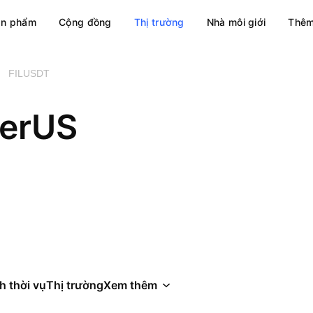
ản phẩm
Cộng đồng
Thị trường
Nhà môi giới
Thêm
FILUSDT
herUS
h thời vụ
Thị trường
Xem thêm