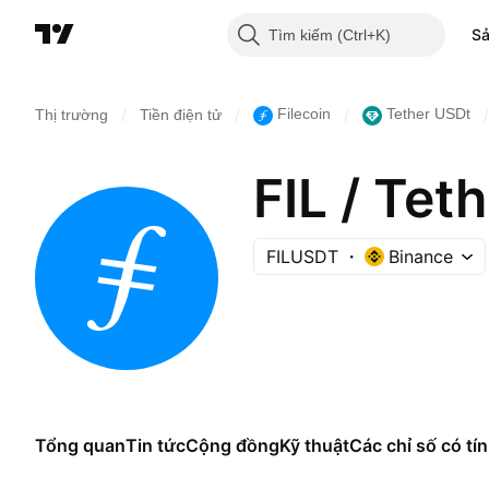
S
Tìm kiếm
/
/
/
/
Filecoin
Tether USDt
Thị trường
Tiền điện tử
FIL / Tet
FILUSDT
Binance
Tổng quan
Tin tức
Cộng đồng
Kỹ thuật
Các chỉ số có tín