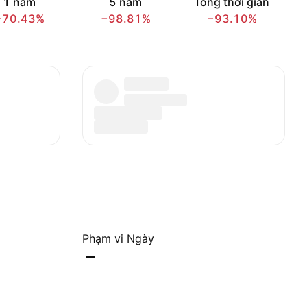
1 năm
5 năm
Tổng thời gian
−70.43%
−98.81%
−93.10%
Phạm vi Ngày
–