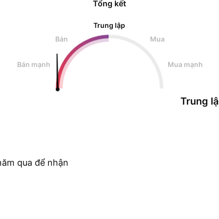
Tổng kết
Trung lập
Bán
Mua
Bán mạnh
Mua mạnh
Trung l
c năm qua để nhận