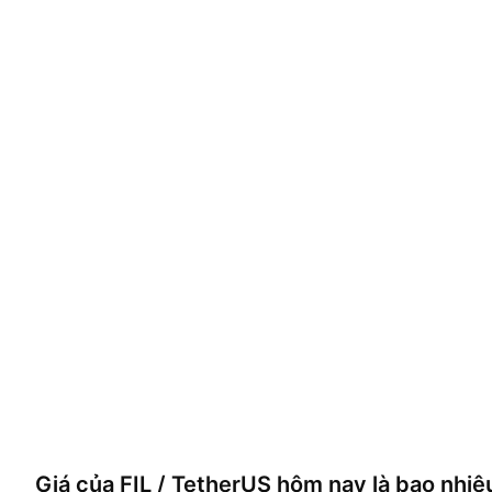
Giá của
FIL / TetherUS
hôm nay là bao nhiê