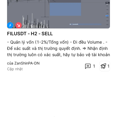
G
i
á
FILUSDT - H2 - SELL
x
u
- Quản lý vốn (1-2%/Tổng vốn) - Đi đều Volume . -
ố
Để xác suất và thị trường quyết định. => Nhận định
n
g
thị trường luôn có xác suất, hãy tự bảo vệ tài khoản
của chính bạn
của ZanShinPA-DN
1
1
Cập nhật