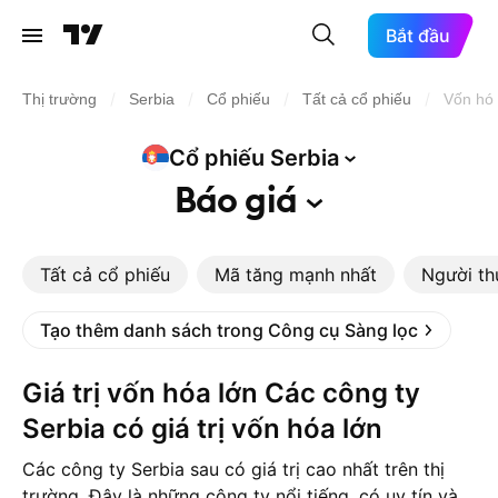
Bắt đầu
/
/
/
/
Thị trường
Serbia
Cổ phiếu
Tất cả cổ phiếu
Vốn hóa
Cổ phiếu
Serbia
Báo
giá
Tất cả cổ phiếu
Mã tăng mạnh nhất
Người th
Tạo thêm danh sách trong Công cụ Sàng lọc
Giá trị vốn hóa lớn Các công ty
Serbia có giá trị vốn hóa lớn
Các công ty Serbia sau có giá trị cao nhất trên thị
trường. Đây là những công ty nổi tiếng, có uy tín và