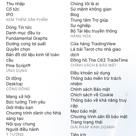
Thu nhập
Chúng tôi là ai
Cổ tức
Sứ mệnh không gian
IPO
Blog
XEM THÊM SẢN PHẨM
Trung tâm Trợ giúp
Sự nghiệp
Dòng Tin tức
Bộ Tài liệu truyền thông
Danh mục đầu tư
HÀNG HÓA
Fundamental Graphs
Đường cong lợi suất
Cửa hàng TradingView
Quyền chọn
Lá bài Tarot cho nhà giao
Bản đồ dữ liệu kinh tế toàn
dịch
cầu
Đồng hồ The C63 TradeTime
Pine Script®
CHÍNH SÁCH & BẢO MẬT
ỨNG DỤNG
Điều khoản sử dụng
Di động
Thông báo miễn trừ trách
Desktop
nhiệm
CỘNG ĐỒNG
Chính sách Bảo mật
Chích sách về Cookie
Mạng xã hội
Thông báo về khả năng truy
Bức tường Tình yêu
cập
Giới thiệu bạn
Mẹo bảo mật
Chương trình dành cho Nhà
Chương trình săn lỗi bảo mật
sáng tạo
Trang trạng thái
Nội quy chung
GIẢI PHÁP KINH DOANH
Người điều hành
Ý TƯỞNG
Tiện ích