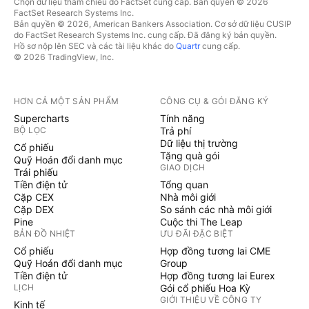
Chọn dữ liệu tham chiếu do FactSet cung cấp. Bản quyền © 2026
FactSet Research Systems Inc.
Bản quyền © 2026, American Bankers Association. Cơ sở dữ liệu CUSIP
do FactSet Research Systems Inc. cung cấp. Đã đăng ký bản quyền.
Hồ sơ nộp lên SEC và các tài liệu khác do
Quartr
cung cấp.
© 2026 TradingView, Inc.
HƠN CẢ MỘT SẢN PHẨM
CÔNG CỤ & GÓI ĐĂNG KÝ
Supercharts
Tính năng
BỘ LỌC
Trả phí
Dữ liệu thị trường
Cổ phiếu
Tặng quà gói
Quỹ Hoán đổi danh mục
GIAO DỊCH
Trái phiếu
Tiền điện tử
Tổng quan
Cặp CEX
Nhà môi giới
Cặp DEX
So sánh các nhà môi giới
Pine
Cuộc thi The Leap
BẢN ĐỒ NHIỆT
ƯU ĐÃI ĐẶC BIỆT
Cổ phiếu
Hợp đồng tương lai CME
Quỹ Hoán đổi danh mục
Group
Tiền điện tử
Hợp đồng tương lai Eurex
LỊCH
Gói cổ phiếu Hoa Kỳ
GIỚI THIỆU VỀ CÔNG TY
Kinh tế