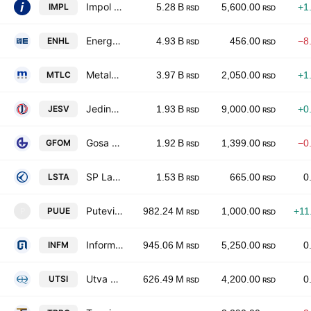
Impol Seval AD
IMPL
5.28 B
5,600.00
+1
RSD
RSD
Energoprojekt Holding ad Beograd
ENHL
4.93 B
456.00
−8
RSD
RSD
Metalac AD
MTLC
3.97 B
2,050.00
+1
RSD
RSD
Jedinstvo AD Sevojno
JESV
1.93 B
9,000.00
+0
RSD
RSD
Gosa FOM a.d.
GFOM
1.92 B
1,399.00
−0
RSD
RSD
SP Lasta a.d., Beograd
LSTA
1.53 B
665.00
0
RSD
RSD
Putevi AD
PUUE
982.24 M
1,000.00
+11
P
RSD
RSD
Informatika AD
INFM
945.06 M
5,250.00
0
RSD
RSD
Utva Silosi AD
UTSI
626.49 M
4,200.00
0
RSD
RSD