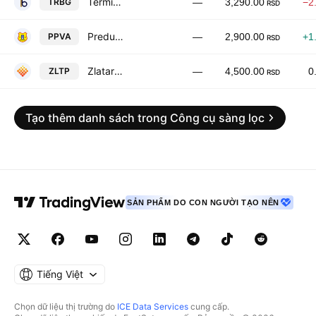
Termika-Beograd a.d.
TRBG
—
3,290.00
−2
RSD
Preduzece za puteve Valjevo AD
PPVA
—
2,900.00
+1
RSD
Zlatarplast AD
ZLTP
—
4,500.00
0
RSD
Tạo thêm danh sách trong Công cụ sàng lọc
SẢN PHẨM DO CON NGƯỜI TẠO NÊN
Tiếng Việt
Chọn dữ liệu thị trường do
ICE Data Services
cung cấp.