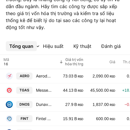
dẫn đầu ngành. Hãy tìm các công ty được sắp xếp
theo giá trị vốn hóa thị trường và kiểm tra số liệu
thống kê để biết lý do tại sao các công ty lại hoạt
động tốt như vậy.
Tổng quan
Xem thêm
Hiệu suất
Kỹ thuật
Đánh giá
Mã
Giá trị vốn
Giá
Th.
hóa thị trg
Aerodrom Nikola Tesla AD
AERO
73.03 B
2,090.00
0
RSD
RSD
Messer Tehnogas AD
TGAS
44.13 B
45,500.00
+18
RSD
RSD
Dunav Osiguranje AD
DNOS
27.9 B
1,837.00
−0
RSD
RSD
Fintel Energija AD
FINT
15.91 B
600.00
0
RSD
RSD