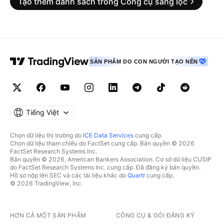
Tạo thêm danh sách trong Công cụ sàng lọc
SẢN PHẨM DO CON NGƯỜI TẠO NÊN
Tiếng Việt
Chọn dữ liệu thị trường do
ICE Data Services
cung cấp.
Chọn dữ liệu tham chiếu do FactSet cung cấp. Bản quyền © 2026
FactSet Research Systems Inc.
Bản quyền © 2026, American Bankers Association. Cơ sở dữ liệu CUSIP
do FactSet Research Systems Inc. cung cấp. Đã đăng ký bản quyền.
Hồ sơ nộp lên SEC và các tài liệu khác do
Quartr
cung cấp.
© 2026 TradingView, Inc.
HƠN CẢ MỘT SẢN PHẨM
CÔNG CỤ & GÓI ĐĂNG KÝ