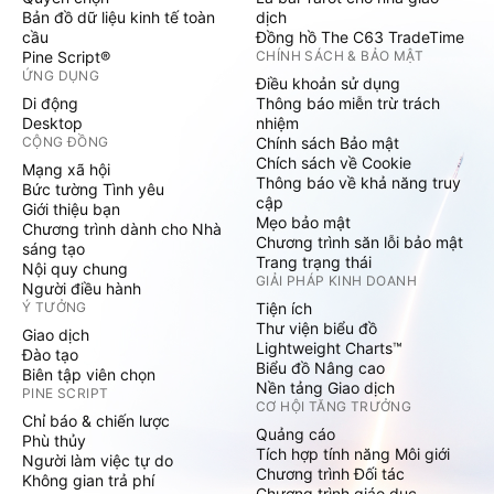
Bản đồ dữ liệu kinh tế toàn
dịch
cầu
Đồng hồ The C63 TradeTime
Pine Script®
CHÍNH SÁCH & BẢO MẬT
ỨNG DỤNG
Điều khoản sử dụng
Di động
Thông báo miễn trừ trách
Desktop
nhiệm
CỘNG ĐỒNG
Chính sách Bảo mật
Chích sách về Cookie
Mạng xã hội
Thông báo về khả năng truy
Bức tường Tình yêu
cập
Giới thiệu bạn
Mẹo bảo mật
Chương trình dành cho Nhà
Chương trình săn lỗi bảo mật
sáng tạo
Trang trạng thái
Nội quy chung
GIẢI PHÁP KINH DOANH
Người điều hành
Ý TƯỞNG
Tiện ích
Thư viện biểu đồ
Giao dịch
Lightweight Charts™
Đào tạo
Biểu đồ Nâng cao
Biên tập viên chọn
Nền tảng Giao dịch
PINE SCRIPT
CƠ HỘI TĂNG TRƯỞNG
Chỉ báo & chiến lược
Quảng cáo
Phù thủy
Tích hợp tính năng Môi giới
Người làm việc tự do
Chương trình Đối tác
Không gian trả phí
Chương trình giáo dục