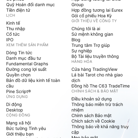
Quỹ Hoán đổi danh mục
Group
Tiền điện tử
Hợp đồng tương lai Eurex
LỊCH
Gói cổ phiếu Hoa Kỳ
GIỚI THIỆU VỀ CÔNG TY
Kinh tế
Thu nhập
Chúng tôi là ai
Cổ tức
Sứ mệnh không gian
IPO
Blog
XEM THÊM SẢN PHẨM
Trung tâm Trợ giúp
Sự nghiệp
Dòng Tin tức
Bộ Tài liệu truyền thông
Danh mục đầu tư
HÀNG HÓA
Fundamental Graphs
Đường cong lợi suất
Cửa hàng TradingView
Quyền chọn
Lá bài Tarot cho nhà giao
Bản đồ dữ liệu kinh tế toàn
dịch
cầu
Đồng hồ The C63 TradeTime
Pine Script®
CHÍNH SÁCH & BẢO MẬT
ỨNG DỤNG
Điều khoản sử dụng
Di động
Thông báo miễn trừ trách
Desktop
nhiệm
CỘNG ĐỒNG
Chính sách Bảo mật
Chích sách về Cookie
Mạng xã hội
Thông báo về khả năng truy
Bức tường Tình yêu
cập
Giới thiệu bạn
Mẹo bảo mật