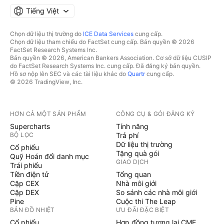
Tiếng Việt
Chọn dữ liệu thị trường do
ICE Data Services
cung cấp.
Chọn dữ liệu tham chiếu do FactSet cung cấp. Bản quyền © 2026
FactSet Research Systems Inc.
Bản quyền © 2026, American Bankers Association. Cơ sở dữ liệu CUSIP
do FactSet Research Systems Inc. cung cấp. Đã đăng ký bản quyền.
Hồ sơ nộp lên SEC và các tài liệu khác do
Quartr
cung cấp.
© 2026 TradingView, Inc.
HƠN CẢ MỘT SẢN PHẨM
CÔNG CỤ & GÓI ĐĂNG KÝ
Supercharts
Tính năng
BỘ LỌC
Trả phí
Dữ liệu thị trường
Cổ phiếu
Tặng quà gói
Quỹ Hoán đổi danh mục
GIAO DỊCH
Trái phiếu
Tiền điện tử
Tổng quan
Cặp CEX
Nhà môi giới
Cặp DEX
So sánh các nhà môi giới
Pine
Cuộc thi The Leap
BẢN ĐỒ NHIỆT
ƯU ĐÃI ĐẶC BIỆT
Cổ phiếu
Hợp đồng tương lai CME