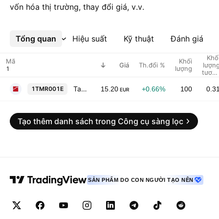
vốn hóa thị trường, thay đổi giá, v.v.
Tổng quan
Xem thêm
Hiệu suất
Kỹ thuật
Đánh giá
Khố
Mã
Khối
Giá
Th.đổi %
lượn
lượng
tươn
đố
Tatry mountain resorts as
1TMR001E
15.20
+0.66%
100
0.3
EUR
Tạo thêm danh sách trong Công cụ sàng lọc
SẢN PHẨM DO CON NGƯỜI TẠO NÊN