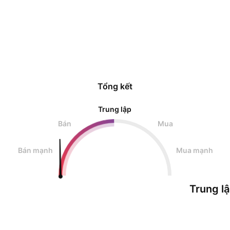
Tổng kết
Trung lập
Bán
Mua
Bán mạnh
Mua mạnh
Trung l