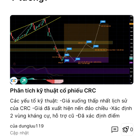
G
i
á
Phân tích kỹ thuật cổ phiếu CRC
l
ê
Các yếu tố kỹ thuật: -Giá xuống thấp nhất lịch sử
n
của CRC -Giá đã xuất hiện nến đảo chiều -Xác định
2 vùng kháng cự, hỗ trợ cũ -Đã xác định điểm
dừng lỗ và các điểm ra hàng đề phòng rủi ro Lưu ý:
của dungluu119
0
Giá xuống mạnh có thể lên rất khó khăn, dành cho
Cập nhật
đầu tư lâu dài, nếu giá xuống sâu hơn dự báo vui