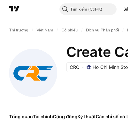
S
Tìm kiếm
/
/
/
/
Thị trường
Việt Nam
Cổ phiếu
Dịch vụ Phân phối
CRC
Ho Chi Minh St
Tổng quan
Tài chính
Cộng đồng
Kỹ thuật
Các chỉ số có t