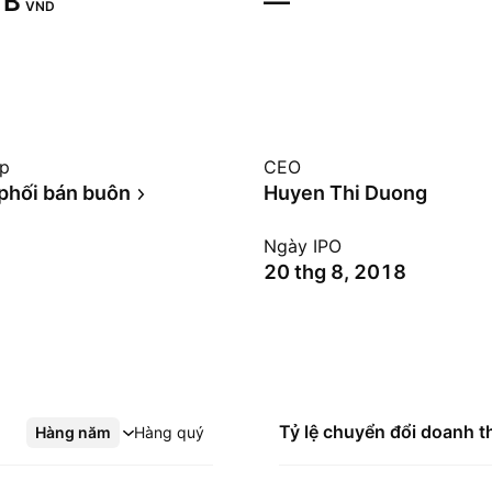
B‬
—
VND
ệp
CEO
phối bán buôn
Huyen Thi Duong
Ngày IPO
20 thg 8, 2018
Tỷ lệ chuyển đổi doanh t
Hàng năm
Xem thêm
Hàng quý