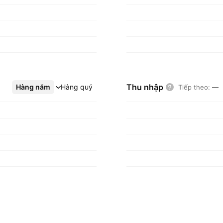
Thu nhập
Hàng năm
Xem thêm
Hàng quý
Tiếp theo
:
—