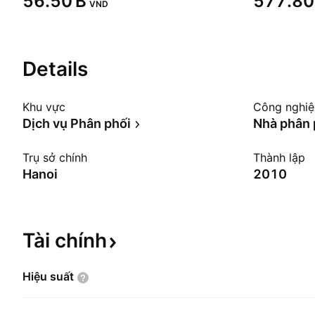
‪56.50 B‬
‪577.80 
VND
Details
Khu vực
Công nghi
Dịch vụ Phân phối
Nhà phân 
Trụ sở chính
Thành lập
Hanoi
2010
Tài
chính
Hiệu
suất