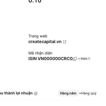
0.10
Trang web
createcapital.vn
Mã nhận diện
ISIN
VN000000CRC0
+ thêm 1
hu thành lợi
nhuận
Hàng năm
Xem thêm
Hàng quý