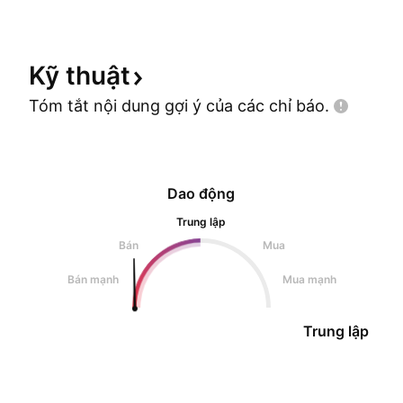
lòng c
Kỹ
thuật
Tóm tắt nội dung gợi ý của các chỉ
báo.
Dao động
Trung lập
Bán
Mua
Bán mạnh
Mua mạnh
Trung lập