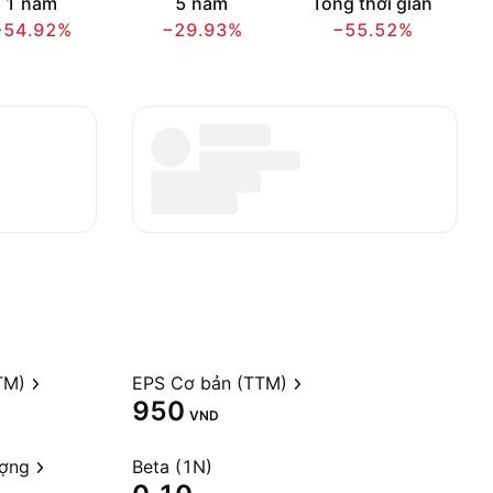
1 năm
5 năm
Tổng thời gian
−54.92%
−29.93%
−55.52%
TM)
EPS Cơ bản (TTM)
950
VND
ượng
Beta (1N)