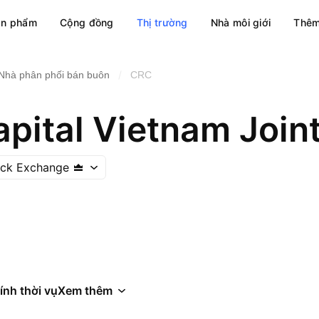
ản phẩm
Cộng đồng
Thị trường
Nhà môi giới
Thêm
/
Nhà phân phối bán buôn
CRC
ock Exchange
ính thời vụ
Xem thêm