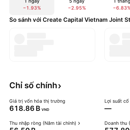
1 ngày
5 ngày
1 thán
−1.93%
−2.95%
−6.83
So sánh với Create Capital Vietnam Joint 
Chỉ số
chính
Giá trị vốn hóa thị trường
Lợi suất cổ
‪618.86 B‬
—
VND
Thu nhập ròng (Năm tài chính)
Doanh thu (