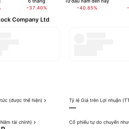
g
6 tháng
Từ đầu năm đến nay
%
−37.40%
−40.85%
Stock Company Ltd
 tức (được thể hiện)
Tỷ lệ Giá trên Lợi nhuận (T
—
Năm tài chính)
Cổ phiếu tự do chuyển nh