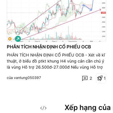
G
i
á
PHÂN TÍCH NHẬN ĐỊNH CỔ PHIẾU OCB
l
ê
PHÂN TÍCH NHẬN ĐỊNH CỔ PHIẾU OCB - Xét về kĩ
n
thuật, ở biểu đồ ptkt khung H4 vùng cản cần chú ý
là vùng Hỗ trợ 26.500đ-27.000đ Nếu vùng Hỗ trợ
không bị phá vỡ, giá CP OCB có thể một lần tiến
của vantung050397
2
1
lền quanh mốc 29.000đ -31.000đ - Theo quan
điểm cá nhân, chũng tôi nhận thấy tuần này vẫn
nghiêng về xu hướng
Xếp hạng của