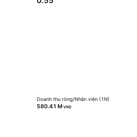
0.55
Doanh thu ròng/Nhân viên (1N)
‪580.41 M‬
VND