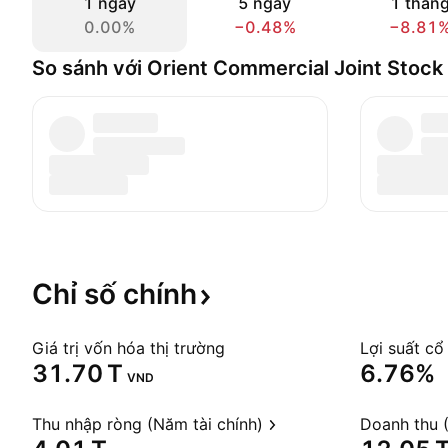
1 ngày
5 ngày
1 thán
0.00%
−0.48%
−8.81
So sánh với Orient Commercial Joint Stock
Chỉ số
chính
Giá trị vốn hóa thị trường
Lợi suất cổ
‪31.70 T‬
6.76%
VND
Thu nhập ròng (Năm tài chính)
Doanh thu (