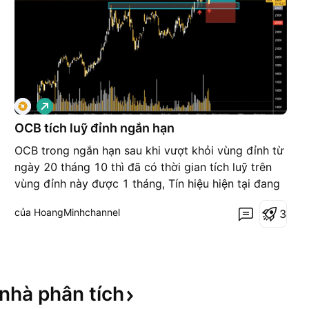
G
i
á
OCB tích luỹ đỉnh ngắn hạn
l
ê
OCB trong ngắn hạn sau khi vượt khỏi vùng đỉnh từ
n
ngày 20 tháng 10 thì đã có thời gian tích luỹ trên
vùng đỉnh này được 1 tháng, Tín hiệu hiện tại đang
có dấu hiệu bật tăng khi giá có 2 lần tạo đáy thành
của HoangMinhchannel
3
công (Mũi tên) trong ngắn hạn tại vùng 26.5 - 26.8.
Dự kiến trong ngắn hạn, target của OCB sẽ
 nhà phân
tích