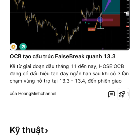
G
i
á
OCB tạo cấu trúc FalseBreak quanh 13.3
l
ê
Kể từ giai đoạn đầu tháng 11 đến nay, HOSE:OCB
n
đang có dấu hiệu tạo đáy ngắn hạn sau khi có 3 lần
chạm vùng hỗ trợ tại 13.3 - 13.4, đến phiên giao
dịch ngày 20 tháng 11, giá mặc dù cố gắng phá
của HoangMinhchannel
1
thủng vùng này tại lần thứ 3, nhưng sau đó đã đóng
cửa ngược lên trên, đây được xem là 1 tín hiệu
FalseBr
Kỹ
thuật