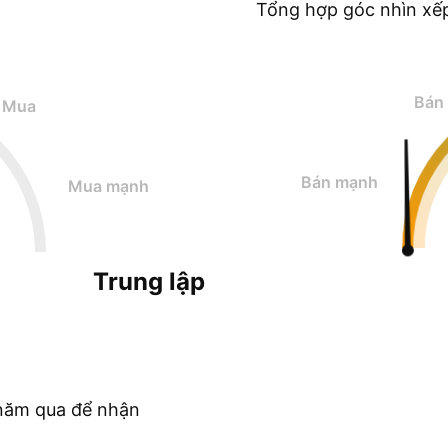
Tổng hợp góc nhìn xế
Bán
Mua
Bán mạnh
Mua mạnh
Trung lập
c năm qua để nhận