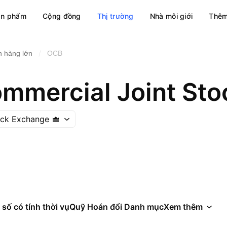
ản phẩm
Cộng đồng
Thị trường
Nhà môi giới
Thêm
/
 hàng lớn
OCB
ommercial Joint Sto
ock Exchange
 số có tính thời vụ
Quỹ Hoán đổi Danh mục
Xem thêm