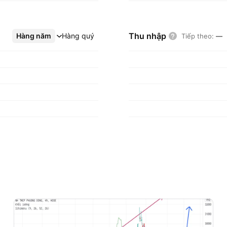
Thu nhập
Hàng năm
Xem thêm
Hàng quý
Tiếp theo
:
—