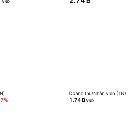
‬
‪2.74 B‬
VND
1N)
Doanh thu/Nhân viên (1N)
67%
‪1.74 B‬
VND