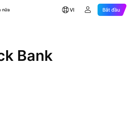
VI
Bắt đầu
 nữa
ck Bank