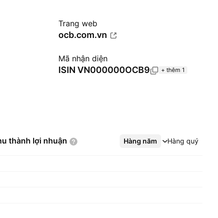
Trang web
ocb.com.vn
Mã nhận diện
ISIN
VN000000OCB9
+ thêm 1
hu thành lợi
nhuận
Hàng năm
Xem thêm
Hàng quý