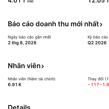
‪4.01 T‬
‪12.05 T
VND
Báo cáo doanh thu mới
nhất
Ngày báo cáo gần nhất
Kỳ báo cáo
2 thg 8, 2026
Q2 2026
Nhân
viên
Nhân viên (Năm tài chính)
Thay đổi (
‪6.91 K‬
−117
−1.
Details