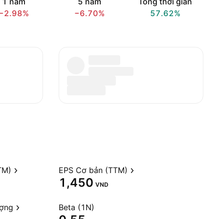
1 năm
5 năm
Tổng thời gian
−2.98%
−6.70%
57.62%
TM)
EPS Cơ bản (TTM)
1,450
VND
ượng
Beta (1N)