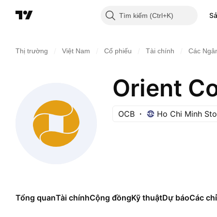
S
Tìm kiếm
/
/
/
/
Thị trường
Việt Nam
Cổ phiếu
Tài chính
Các Ngân
Orient C
OCB
Ho Chi Minh St
Tổng quan
Tài chính
Cộng đồng
Kỹ thuật
Dự báo
Các chỉ