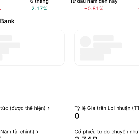
g
6 tháng
Từ đầu năm đến nay
%
2.17%
−0.81%
 Bank
 tức (được thể hiện)
Tỷ lệ Giá trên Lợi nhuận (T
0
Năm tài chính)
Cổ phiếu tự do chuyển nh