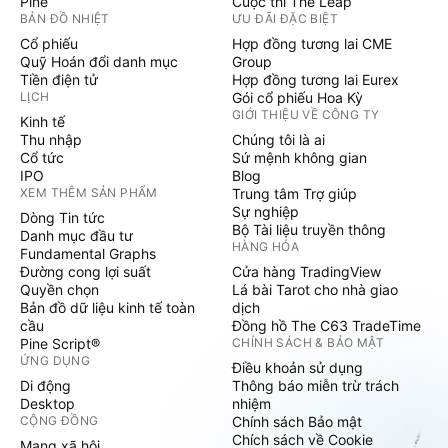
Pine
Cuộc thi The Leap
BẢN ĐỒ NHIỆT
ƯU ĐÃI ĐẶC BIỆT
Cổ phiếu
Hợp đồng tương lai CME
Quỹ Hoán đổi danh mục
Group
Tiền điện tử
Hợp đồng tương lai Eurex
LỊCH
Gói cổ phiếu Hoa Kỳ
GIỚI THIỆU VỀ CÔNG TY
Kinh tế
Thu nhập
Chúng tôi là ai
Cổ tức
Sứ mệnh không gian
IPO
Blog
XEM THÊM SẢN PHẨM
Trung tâm Trợ giúp
Sự nghiệp
Dòng Tin tức
Bộ Tài liệu truyền thông
Danh mục đầu tư
HÀNG HÓA
Fundamental Graphs
Đường cong lợi suất
Cửa hàng TradingView
Quyền chọn
Lá bài Tarot cho nhà giao
Bản đồ dữ liệu kinh tế toàn
dịch
cầu
Đồng hồ The C63 TradeTime
Pine Script®
CHÍNH SÁCH & BẢO MẬT
ỨNG DỤNG
Điều khoản sử dụng
Di động
Thông báo miễn trừ trách
Desktop
nhiệm
CỘNG ĐỒNG
Chính sách Bảo mật
Chích sách về Cookie
Mạng xã hội