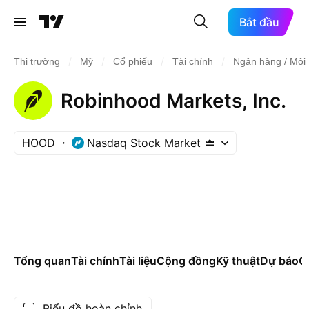
Bắt đầu
/
/
/
/
Thị trường
Mỹ
Cổ phiếu
Tài chính
Ngân hàng / Môi 
Robinhood Markets, Inc.
HOOD
Nasdaq Stock Market
Tổng quan
Tài chính
Tài liệu
Cộng đồng
Kỹ thuật
Dự báo
Cá
Biểu đồ hoàn chỉnh