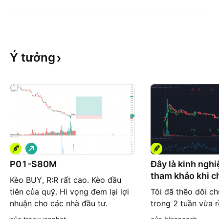
Ý
tưởng
G
i
á
P01-S80M
Đây là kinh nghi
l
tham khảo khi c
ê
Kèo BUY, R:R rất cao. Kèo đầu
n
khoán Mỹ
tiên của quỹ. Hi vọng đem lại lợi
Tôi đã thẽo dõi c
nhuận cho các nhà đầu tư.
trong 2 tuần vừa r
Có những stock đi