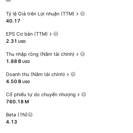
—
Tỷ lệ Giá trên Lợi nhuận (TTM)
40.17
EPS Cơ bản (TTM)
2.31
USD
Thu nhập ròng (Năm tài chính)
‪1.88 B‬
USD
Doanh thu (Năm tài chính)
‪4.50 B‬
USD
Cổ phiếu tự do chuyển nhượng
‪760.18 M‬
Beta (1N)
4.13