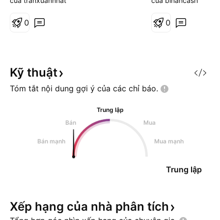
của tranxuannhat
của binancash
những con đã giả
IPO ví dụ NASDA
0
0
NASDAQ:NDAQ có l
500 điểm hôm sa
điểm rồi cuối ngà
điểm, hoặc hôm t
Kỹ
thuật
điểm hôm sau tăn
Tóm tắt nội dung gợi ý của các chỉ
báo.
Trung lập
Bán
Mua
Bán mạnh
Mua mạnh
Trung lập
Xếp hạng của nhà phân
tích