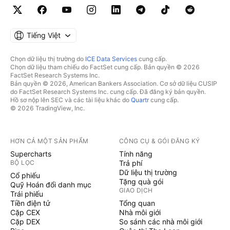
Tiếng Việt
Chọn dữ liệu thị trường do
ICE Data Services
cung cấp.
Chọn dữ liệu tham chiếu do FactSet cung cấp. Bản quyền © 2026
FactSet Research Systems Inc.
Bản quyền © 2026, American Bankers Association. Cơ sở dữ liệu CUSIP
do FactSet Research Systems Inc. cung cấp. Đã đăng ký bản quyền.
Hồ sơ nộp lên SEC và các tài liệu khác do
Quartr
cung cấp.
© 2026 TradingView, Inc.
HƠN CẢ MỘT SẢN PHẨM
CÔNG CỤ & GÓI ĐĂNG KÝ
Supercharts
Tính năng
BỘ LỌC
Trả phí
Dữ liệu thị trường
Cổ phiếu
Tặng quà gói
Quỹ Hoán đổi danh mục
GIAO DỊCH
Trái phiếu
Tiền điện tử
Tổng quan
Cặp CEX
Nhà môi giới
Cặp DEX
So sánh các nhà môi giới