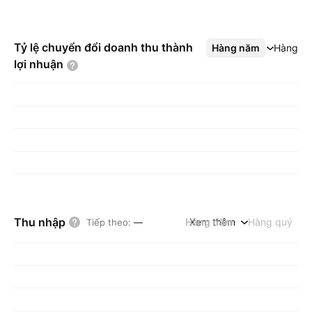
Tỷ lệ chuyển đổi doanh thu thành
Hàng năm
Xem thêm
Hàng q
lợi
nhuận
Thu nhập
Hàng năm
Xem thêm
Hàng quý
Tiếp theo
:
—