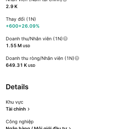
‪2.9 K‬
Thay đổi (1N)
+600
+26.09%
Doanh thu/Nhân viên (1N)
‪1.55 M‬
USD
Doanh thu ròng/Nhân viên (1N)
‪649.31 K‬
USD
Details
Khu vực
Tài chính
Công nghiệp
Ngân hàng / Môi giới đầu tư