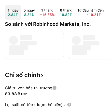
1 ngày
5 ngày
1 tháng
6 tháng
Từ đầu năm đến na
2.84%
8.31%
−15.85%
19.82%
−19.21%
So sánh với Robinhood Markets, Inc.
Chỉ số
chính
Giá trị vốn hóa thị trường
‪83.88 B‬
USD
Lợi suất cổ tức (được thể hiện)