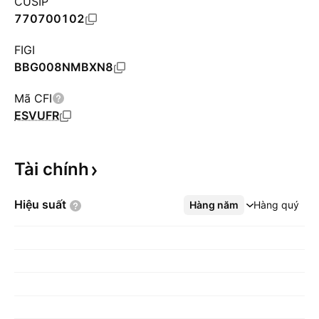
CUSIP
770700102
FIGI
BBG008NMBXN8
Mã CFI
ESVUFR
Tài
chính
Hiệu
suất
Hàng năm
Xem thêm
Hàng quý