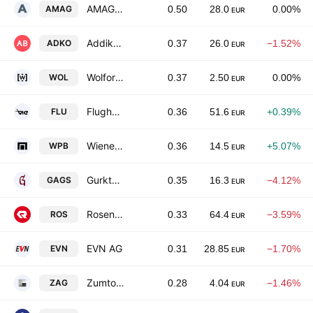
AMAG Austria Metall AG
AMAG
0.50
28.0
0.00%
EUR
Addiko Bank AG
ADKO
0.37
26.0
−1.52%
EUR
Wolford Aktiengesellschaft
WOL
0.37
2.50
0.00%
EUR
Flughafen Wien AG
FLU
0.36
51.6
+0.39%
EUR
Wiener Privatbank SE
WPB
0.36
14.5
+5.07%
EUR
Gurktaler AG
GAGS
0.35
16.3
−4.12%
EUR
Rosenbauer International AG
ROS
0.33
64.4
−3.59%
EUR
EVN AG
EVN
0.31
28.85
−1.70%
EUR
Zumtobel Group AG
ZAG
0.28
4.04
−1.46%
EUR