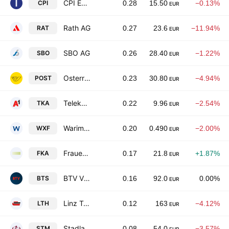
CPI Europe AG
CPI
0.28
15.50
−0.13%
EUR
Rath AG
RAT
0.27
23.6
−11.94%
EUR
SBO AG
SBO
0.26
28.40
−1.22%
EUR
Osterreichische Post AG
POST
0.23
30.80
−4.94%
EUR
Telekom Austria AG
TKA
0.22
9.96
−2.54%
EUR
Warimpex Finanz- und Beteiligungs AG
WXF
0.20
0.490
−2.00%
EUR
Frauenthal Holding AG
FKA
0.17
21.8
+1.87%
EUR
BTV Vier Lander Bank AG
BTS
0.16
92.0
0.00%
EUR
Linz Textil Holding Aktiengesellschaft
LTH
0.12
163
−4.12%
EUR
Stadlauer Malzfabrik AG
STM
0.08
54.0
−3.57%