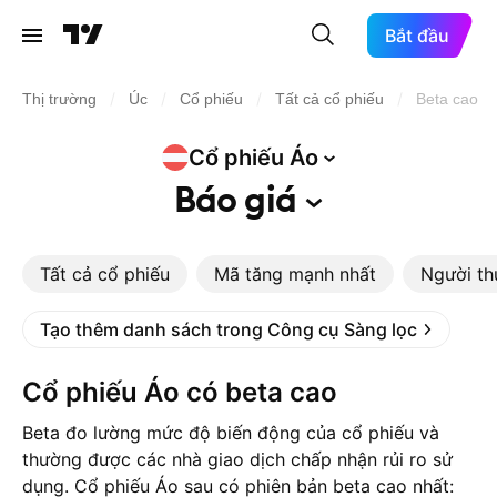
Bắt đầu
/
/
/
/
Thị trường
Úc
Cổ phiếu
Tất cả cổ phiếu
Beta cao
Cổ phiếu
Áo
Báo
giá
Tất cả cổ phiếu
Mã tăng mạnh nhất
Người th
Tạo thêm danh sách trong Công cụ Sàng lọc
Cổ phiếu Áo có beta cao
Beta đo lường mức độ biến động của cổ phiếu và
thường được các nhà giao dịch chấp nhận rủi ro sử
dụng. Cổ phiếu Áo sau có phiên bản beta cao nhất: