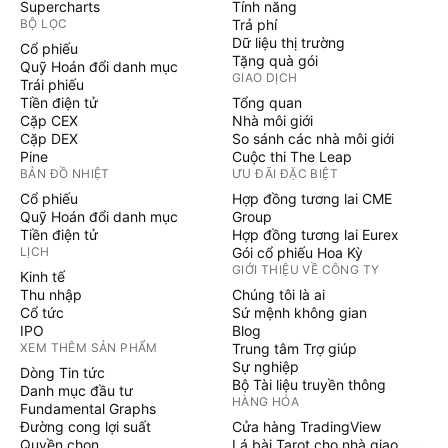
Supercharts
Tính năng
BỘ LỌC
Trả phí
Dữ liệu thị trường
Cổ phiếu
Tặng quà gói
Quỹ Hoán đổi danh mục
GIAO DỊCH
Trái phiếu
Tiền điện tử
Tổng quan
Cặp CEX
Nhà môi giới
Cặp DEX
So sánh các nhà môi giới
Pine
Cuộc thi The Leap
BẢN ĐỒ NHIỆT
ƯU ĐÃI ĐẶC BIỆT
Cổ phiếu
Hợp đồng tương lai CME
Quỹ Hoán đổi danh mục
Group
Tiền điện tử
Hợp đồng tương lai Eurex
LỊCH
Gói cổ phiếu Hoa Kỳ
GIỚI THIỆU VỀ CÔNG TY
Kinh tế
Thu nhập
Chúng tôi là ai
Cổ tức
Sứ mệnh không gian
IPO
Blog
XEM THÊM SẢN PHẨM
Trung tâm Trợ giúp
Sự nghiệp
Dòng Tin tức
Bộ Tài liệu truyền thông
Danh mục đầu tư
HÀNG HÓA
Fundamental Graphs
Đường cong lợi suất
Cửa hàng TradingView
Quyền chọn
Lá bài Tarot cho nhà giao