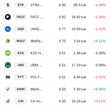
STRABAG SE
STR
0.92
85.5
−1.04%
EUR
FACC AG
FACC
0.82
16.82
−1.06%
EUR
UNIQA Insurance Group AG
UQA
0.77
18.00
−1.42%
EUR
Wolftank Group AG
WOLF
0.75
3.54
+4.12%
EUR
K2G Holding AG
K2G
0.51
1.68
0.00%
EUR
UBM Development AG
UBS
0.51
17.10
0.00%
EUR
POLYTEC HOLDING AG
PYT
0.51
4.84
−2.02%
EUR
Marinomed Biotech AG
MARI
0.50
5.40
+8.00%
EUR
CA Immobilien Anlagen AG
CAI
0.50
24.25
−0.21%
EUR