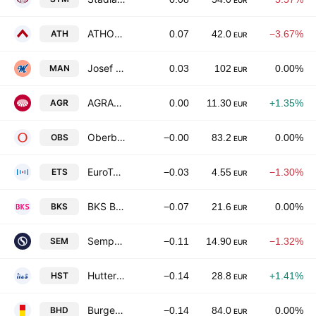
EUR
ATHOS Immobilien AG
ATH
0.07
42.0
−3.67%
EUR
Josef Manner & Comp. AG
MAN
0.03
102
0.00%
EUR
AGRANA Beteiligungs-AG
AGR
0.00
11.30
+1.35%
EUR
Oberbank AG
OBS
−0.00
83.2
0.00%
EUR
EuroTeleSites AG
ETS
−0.03
4.55
−1.30%
EUR
BKS Bank AG
BKS
−0.07
21.6
0.00%
EUR
Semperit AG Holding
SEM
−0.11
14.90
−1.32%
EUR
Hutter & Schrantz Stahlbau AG
HST
−0.14
28.8
+1.41%
EUR
Burgenland Holding AG
BHD
−0.14
84.0
0.00%
EUR