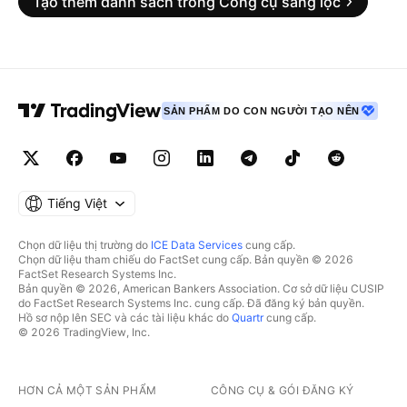
Tạo thêm danh sách trong Công cụ sàng lọc
SẢN PHẨM DO CON NGƯỜI TẠO NÊN
Tiếng Việt
Chọn dữ liệu thị trường do
ICE Data Services
cung cấp.
Chọn dữ liệu tham chiếu do FactSet cung cấp. Bản quyền © 2026
FactSet Research Systems Inc.
Bản quyền © 2026, American Bankers Association. Cơ sở dữ liệu CUSIP
do FactSet Research Systems Inc. cung cấp. Đã đăng ký bản quyền.
Hồ sơ nộp lên SEC và các tài liệu khác do
Quartr
cung cấp.
© 2026 TradingView, Inc.
HƠN CẢ MỘT SẢN PHẨM
CÔNG CỤ & GÓI ĐĂNG KÝ