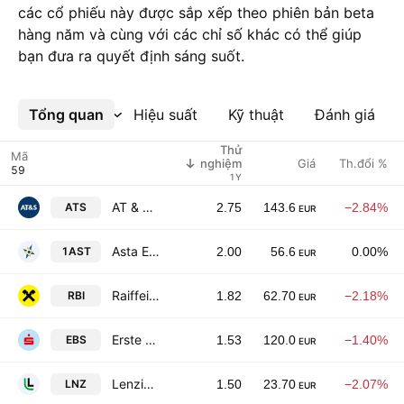
các cổ phiếu này được sắp xếp theo phiên bản beta
hàng năm và cùng với các chỉ số khác có thể giúp
bạn đưa ra quyết định sáng suốt.
Tổng quan
Xem thêm
Hiệu suất
Kỹ thuật
Đánh giá
Thử
Mã
Giá
Th.đổi %
nghiệm
1Y
AT & S Austria Technologie & Systemtechnik Aktiengesellschaft
ATS
2.75
143.6
−2.84%
EUR
Asta Energy Solutions AG
1AST
2.00
56.6
0.00%
EUR
Raiffeisen Bank International AG
RBI
1.82
62.70
−2.18%
EUR
Erste Group Bank AG
EBS
1.53
120.0
−1.40%
EUR
Lenzing AG
LNZ
1.50
23.70
−2.07%
EUR