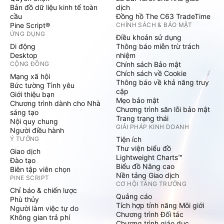
Bản đồ dữ liệu kinh tế toàn
dịch
cầu
Đồng hồ The C63 TradeTime
Pine Script®
CHÍNH SÁCH & BẢO MẬT
ỨNG DỤNG
Điều khoản sử dụng
Di động
Thông báo miễn trừ trách
Desktop
nhiệm
CỘNG ĐỒNG
Chính sách Bảo mật
Chích sách về Cookie
Mạng xã hội
Thông báo về khả năng truy
Bức tường Tình yêu
cập
Giới thiệu bạn
Mẹo bảo mật
Chương trình dành cho Nhà
Chương trình săn lỗi bảo mật
sáng tạo
Trang trạng thái
Nội quy chung
GIẢI PHÁP KINH DOANH
Người điều hành
Ý TƯỞNG
Tiện ích
Thư viện biểu đồ
Giao dịch
Lightweight Charts™
Đào tạo
Biểu đồ Nâng cao
Biên tập viên chọn
Nền tảng Giao dịch
PINE SCRIPT
CƠ HỘI TĂNG TRƯỞNG
Chỉ báo & chiến lược
Quảng cáo
Phù thủy
Tích hợp tính năng Môi giới
Người làm việc tự do
Chương trình Đối tác
Không gian trả phí
Chương trình giáo dục