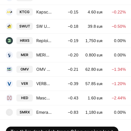
Kapsch TrafficCom AG
KTCG
−0.15
4.60
−0.22%
EUR
SW Umwelttechnik Stoiser & Wolschner AG
SWUT
−0.18
39.8
−0.50%
EUR
Reploid Group AG
HRX5
−0.19
1,750
0.00%
EUR
MERIDIANA Capital Markets SE
MER
−0.20
0.800
0.00%
EUR
OMV AG
OMV
−0.21
62.80
−1.34%
EUR
VERBUND AG Class A
VER
−0.39
57.85
−1.20%
EUR
Maschinenfabrik HEID Aktiengesellschaft
HED
−0.43
1.60
−2.44%
EUR
Emerald Horizon AG
SMRX
−0.83
1,180
0.00%
S
EUR