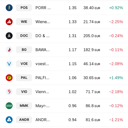
PORR AG
POS
1.35
38.40
+0.92%
EUR
Wienerberger AG
WIE
1.33
21.74
−2.25%
EUR
DO & CO Aktiengesellschaft
DOC
1.31
205.0
−0.24%
EUR
BAWAG Group AG
BG
1.17
182.9
−0.11%
EUR
voestalpine AG
VOE
1.15
46.14
−2.08%
EUR
PALFINGER AG
PAL
1.06
30.65
+1.49%
EUR
Vienna Insurance Group AG
VIG
1.02
71.7
−2.18%
EUR
Mayr-Melnhof Karton AG
MMK
0.96
86.8
−0.12%
EUR
ANDRITZ AG
ANDR
0.94
81.6
−1.21%
EUR