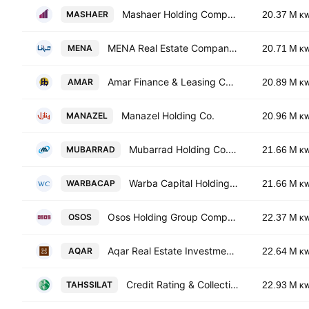
Mashaer Holding Company K.S.C.(Public)
MASHAER
20.37 M
K
MENA Real Estate Company KSC
MENA
20.71 M
K
Amar Finance & Leasing Co. KSCC
AMAR
20.89 M
K
Manazel Holding Co.
MANAZEL
20.96 M
K
Mubarrad Holding Co. (K.S.C.C)
MUBARRAD
21.66 M
K
Warba Capital Holding Co.
WARBACAP
21.66 M
K
Osos Holding Group Company (K.S.C.)
OSOS
22.37 M
K
Aqar Real Estate Investments Company (K.S.C.P)
AQAR
22.64 M
K
Credit Rating & Collection KSC
TAHSSILAT
22.93 M
K