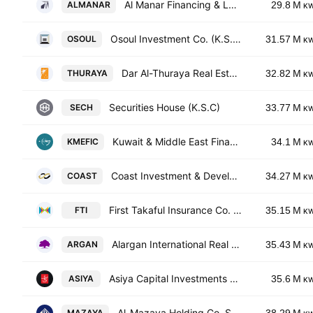
Al Manar Financing & Leasing Company K.S.C.
ALMANAR
29.8 M
K
Osoul Investment Co. (K.S.C.) Closed
OSOUL
31.57 M
K
Dar Al-Thuraya Real Estate Co.
THURAYA
32.82 M
K
Securities House (K.S.C)
SECH
33.77 M
K
Kuwait & Middle East Financial Investment Co. KSCC
KMEFIC
34.1 M
K
Coast Investment & Development Co. K.S.C.C.
COAST
34.27 M
K
First Takaful Insurance Co. KSCC
FTI
35.15 M
K
Alargan International Real Estate Co.
ARGAN
35.43 M
K
Asiya Capital Investments Company (K.S.C.P)
ASIYA
35.6 M
K
Al-Mazaya Holding Co. SAKC
MAZAYA