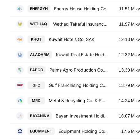
Energy House Holding Co.
ENERGYH
11.51 M
K
Wethaq Takaful Insurance Co. KCSC
WETHAQ
11.97 M
K
Kuwait Hotels Co. SAK
KHOT
12.13 M
K
Kuwait Real Estate Holding Co. KSHC
ALAQARIA
12.32 M
K
Palms Agro Production Co. KSCC
PAPCO
13.39 M
K
Gulf Franchising Holding Co. Kscc
GFC
13.79 M
K
Metal & Recycling Co. K.S.C.C.
MRC
14.24 M
K
Bayan Investment Holding Company
BAYANINV
16.07 M
K
Equipment Holding Co. KSCP
EQUIPMENT
17.6 M
K