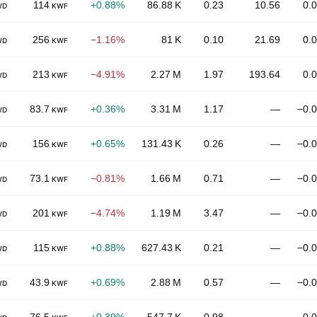
114
+0.88%
86.88 K
0.23
10.56
0.
WD
KWF
256
−1.16%
81 K
0.10
21.69
0.
WD
KWF
213
−4.91%
2.27 M
1.97
193.64
0.
WD
KWF
83.7
+0.36%
3.31 M
1.17
—
−0.
WD
KWF
156
+0.65%
131.43 K
0.26
—
−0.
WD
KWF
73.1
−0.81%
1.66 M
0.71
—
−0.
WD
KWF
201
−4.74%
1.19 M
3.47
—
−0.
WD
KWF
115
+0.88%
627.43 K
0.21
—
−0.
WD
KWF
43.9
+0.69%
2.88 M
0.57
—
−0.
WD
KWF