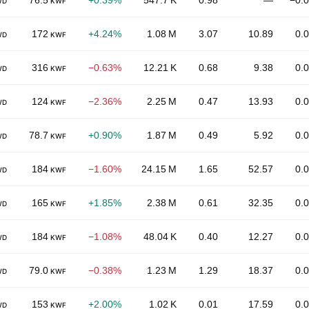
76.5
+0.39%
547.7 K
0.98
—
−0.
WD
KWF
172
+4.24%
1.08 M
3.07
10.89
0.
WD
KWF
316
−0.63%
12.21 K
0.68
9.38
0.
WD
KWF
124
−2.36%
2.25 M
0.47
13.93
0.
WD
KWF
78.7
+0.90%
1.87 M
0.49
5.92
0.
WD
KWF
184
−1.60%
24.15 M
1.65
52.57
0.
WD
KWF
165
+1.85%
2.38 M
0.61
32.35
0.
WD
KWF
184
−1.08%
48.04 K
0.40
12.27
0.
WD
KWF
79.0
−0.38%
1.23 M
1.29
18.37
0.
WD
KWF
153
+2.00%
1.02 K
0.01
17.59
0.
WD
KWF