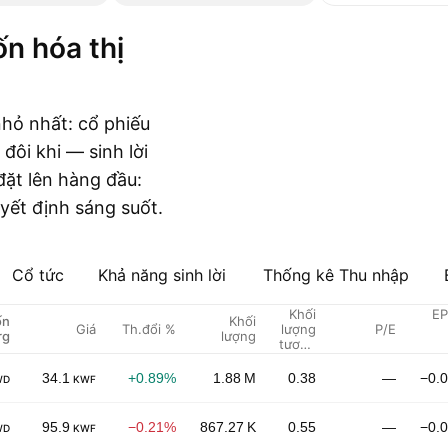
hỏ nhất: cổ phiếu
đôi khi — sinh lời
đặt lên hàng đầu:
uyết định sáng suốt.
Cổ tức
Khả năng sinh lời
Thống kê Thu nhập
Khối
EP
ốn
Khối
Giá
Th.đổi %
lượng
P/E
rg
lượng
tương
đối
34.1
+0.89%
1.88 M
0.38
—
−0.
WD
KWF
95.9
−0.21%
867.27 K
0.55
—
−0.
WD
KWF