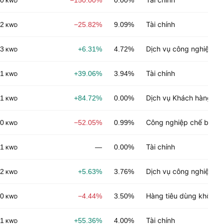
00
−150.00%
0.00%
KWD
Tài chính
02
−25.82%
9.09%
KWD
Dịch vụ công nghiệp
03
+6.31%
4.72%
KWD
Tài chính
01
+39.06%
3.94%
KWD
Dịch vụ Khách hàng
01
+84.72%
0.00%
KWD
Công nghiệp chế biến
00
−52.05%
0.99%
KWD
Tài chính
01
—
0.00%
KWD
Dịch vụ công nghiệp
02
+5.63%
3.76%
KWD
Hàng tiêu dùng không l
00
−4.44%
3.50%
KWD
Tài chính
01
+55.36%
4.00%
KWD