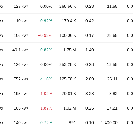
127
0.00%
268.56 K
0.23
11.55
0.
WD
KWF
110
+0.92%
179.4 K
0.42
—
−0.
WD
KWF
106
−0.93%
100.06 K
0.17
28.65
0.
WD
KWF
49.1
+0.82%
1.75 M
1.40
—
−0.
WD
KWF
126
0.00%
253.28 K
0.28
13.55
0.
WD
KWF
752
+4.16%
125.78 K
2.09
26.11
0.
WD
KWF
195
−1.02%
70.61 K
3.28
8.82
0.
WD
KWF
105
−1.87%
1.92 M
0.25
17.21
0.
WD
KWF
140
+0.72%
891
0.10
1,400.00
0.
WD
KWF