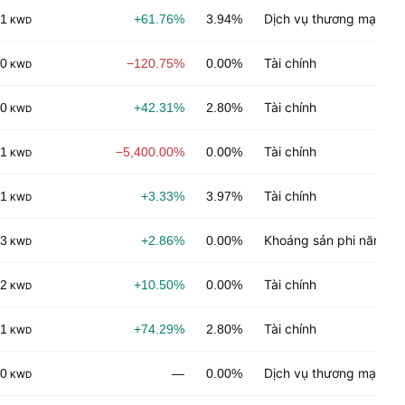
Dịch vụ thương mại
01
+61.76%
3.94%
KWD
Tài chính
00
−120.75%
0.00%
KWD
Tài chính
00
+42.31%
2.80%
KWD
Tài chính
01
−5,400.00%
0.00%
KWD
Tài chính
01
+3.33%
3.97%
KWD
Khoáng sản phi năng l
03
+2.86%
0.00%
KWD
Tài chính
02
+10.50%
0.00%
KWD
Tài chính
01
+74.29%
2.80%
KWD
Dịch vụ thương mại
00
—
0.00%
KWD