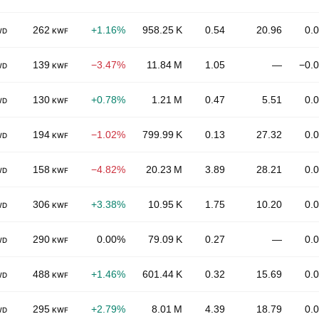
262
+1.16%
958.25 K
0.54
20.96
0.
WD
KWF
139
−3.47%
11.84 M
1.05
—
−0.
WD
KWF
130
+0.78%
1.21 M
0.47
5.51
0.
WD
KWF
194
−1.02%
799.99 K
0.13
27.32
0.
WD
KWF
158
−4.82%
20.23 M
3.89
28.21
0.
WD
KWF
306
+3.38%
10.95 K
1.75
10.20
0.
WD
KWF
290
0.00%
79.09 K
0.27
—
0.
WD
KWF
488
+1.46%
601.44 K
0.32
15.69
0.
WD
KWF
295
+2.79%
8.01 M
4.39
18.79
0.
WD
KWF