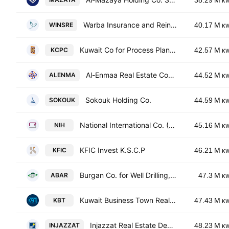
38.29 M
K
Warba Insurance and Reinsurance Company
WINSRE
40.17 M
K
Kuwait Co for Process Plant Construction & Contracting KSC
KCPC
42.57 M
K
Al-Enmaa Real Estate Company KSCP
ALENMA
44.52 M
K
Sokouk Holding Co.
SOKOUK
44.59 M
K
National International Co. (Holding) (K.S.C.)
NIH
45.16 M
K
KFIC Invest K.S.C.P
KFIC
46.21 M
K
Burgan Co. for Well Drilling, Trading & Maintenance SAK
ABAR
47.3 M
K
Kuwait Business Town Real Estate Co. KSC
KBT
47.43 M
K
Injazzat Real Estate Development. Co. C.S.C. Closed
INJAZZAT
48.23 M
K