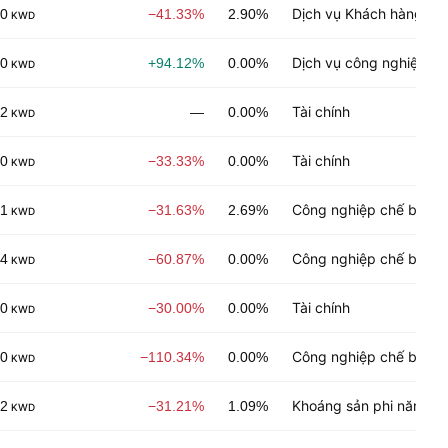
Dịch vụ Khách hàng
00
−41.33%
2.90%
KWD
Dịch vụ công nghiệp
00
+94.12%
0.00%
KWD
Tài chính
02
—
0.00%
KWD
Tài chính
00
−33.33%
0.00%
KWD
Công nghiệp chế biến
01
−31.63%
2.69%
KWD
Công nghiệp chế biến
04
−60.87%
0.00%
KWD
Tài chính
00
−30.00%
0.00%
KWD
Công nghiệp chế biến
00
−110.34%
0.00%
KWD
Khoáng sản phi năng l
02
−31.21%
1.09%
KWD