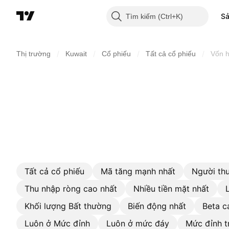
S
Tìm kiếm
/
/
/
/
Thị trường
Kuwait
Cổ phiếu
Tất cả cổ phiếu
Vốn 
Tất cả cổ phiếu
Mã tăng mạnh nhất
Người thu
Thu nhập ròng cao nhất
Nhiều tiền mặt nhất
Khối lượng Bất thường
Biến động nhất
Beta c
Luôn ở Mức đỉnh
Luôn ở mức đáy
Mức đỉnh t