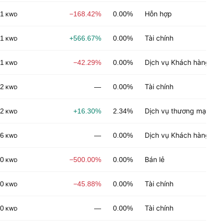
Hỗn hợp
01
−168.42%
0.00%
KWD
Tài chính
01
+566.67%
0.00%
KWD
Dịch vụ Khách hàng
01
−42.29%
0.00%
KWD
Tài chính
02
—
0.00%
KWD
Dịch vụ thương mại
02
+16.30%
2.34%
KWD
Dịch vụ Khách hàng
06
—
0.00%
KWD
Bán lẻ
00
−500.00%
0.00%
KWD
Tài chính
00
−45.88%
0.00%
KWD
Tài chính
00
—
0.00%
KWD