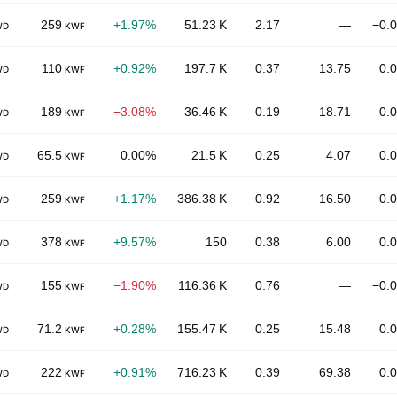
259
+1.97%
51.23 K
2.17
—
−0.
WD
KWF
110
+0.92%
197.7 K
0.37
13.75
0.
WD
KWF
189
−3.08%
36.46 K
0.19
18.71
0.
WD
KWF
65.5
0.00%
21.5 K
0.25
4.07
0.
WD
KWF
259
+1.17%
386.38 K
0.92
16.50
0.
WD
KWF
378
+9.57%
150
0.38
6.00
0.
WD
KWF
155
−1.90%
116.36 K
0.76
—
−0.
WD
KWF
71.2
+0.28%
155.47 K
0.25
15.48
0.
WD
KWF
222
+0.91%
716.23 K
0.39
69.38
0.
WD
KWF