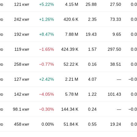
121
+5.22%
4.15 M
25.88
27.50
0.
WD
KWF
242
+1.26%
420.6 K
2.35
73.33
0.
WD
KWF
192
+8.47%
7.88 M
19.43
9.65
0.
WD
KWF
119
−1.65%
424.39 K
1.57
297.50
0.
WD
KWF
258
−0.77%
52.22 K
0.16
38.51
0.
WD
KWF
127
+2.42%
2.21 M
4.07
—
−0.
WD
KWF
142
−4.05%
5.78 M
1.22
101.43
0.
WD
KWF
98.1
−0.30%
144.34 K
0.24
—
−0.
WD
KWF
458
0.00%
51.84 K
0.55
19.24
0.
WD
KWF