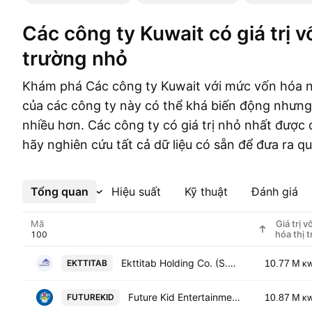
Các công ty Kuwait có giá trị vốn hóa thị
trường nhỏ
Khám phá Các công ty Kuwait với mức vốn hóa n
của các công ty này có thể khá biến động nhưng 
nhiều hơn. Các công ty có giá trị nhỏ nhất được 
hãy nghiên cứu tất cả dữ liệu có sẵn để đưa ra q
Tổng quan
Xem thêm
Hiệu suất
Kỹ thuật
Đánh giá
Mã
Giá trị v
hóa thị t
Ekttitab Holding Co. (S.A.K.)
EKTTITAB
10.77 M
K
Future Kid Entertainment Real Estate Co. KSCC
FUTUREKID
10.87 M
K