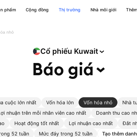
ản phẩm
Cộng đồng
Thị trường
Nhà môi giới
Thêm
hóa nhỏ
Cổ phiếu
Kuwait
Báo
giá
a cuộc lớn nhất
Vốn hóa lớn
Vốn hóa nhỏ
Nhà t
Lợi nhuận trên mỗi nhân viên cao nhất
Doanh thu cao nh
ao
Hoạt động tốt nhất
Lợi nhuận cao nhất
Đắt n
rong 52 tuần
Mức đáy trong 52 tuần
Tạo thêm danh