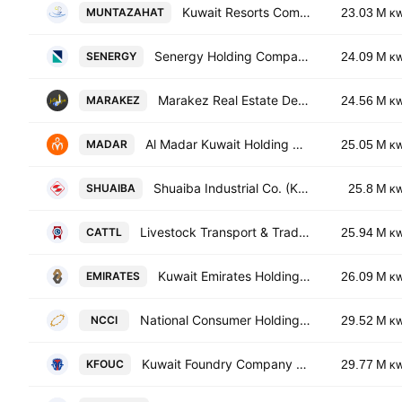
Kuwait Resorts Company K.P.S.C.
MUNTAZAHAT
23.03 M
K
Senergy Holding Company (K.S.C.P)
SENERGY
24.09 M
K
Marakez Real Estate Development Company K.P.S.C
MARAKEZ
24.56 M
K
Al Madar Kuwait Holding Co.
MADAR
25.05 M
K
Shuaiba Industrial Co. (K.S.C)
SHUAIBA
25.8 M
K
Livestock Transport & Trading Co. KSC
CATTL
25.94 M
K
Kuwait Emirates Holding Company K.S.C.P
EMIRATES
26.09 M
K
National Consumer Holding Company
NCCI
29.52 M
K
Kuwait Foundry Company (S.A.K)
KFOUC
29.77 M
K