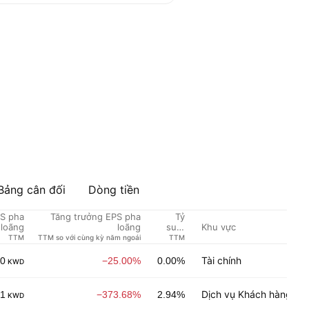
Bảng cân đối
Dòng tiền
S pha
Tăng trưởng EPS pha
Tỷ
Khu vực
loãng
loãng
suất
cổ
TTM
TTM so với cùng kỳ năm ngoái
TTM
tức %
Tài chính
00
−25.00%
0.00%
KWD
Dịch vụ Khách hàng
01
−373.68%
2.94%
KWD