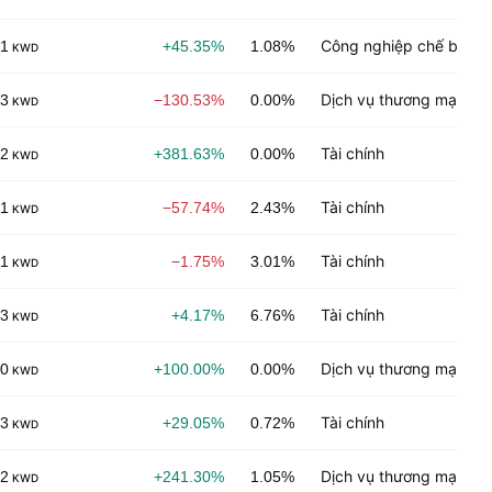
Công nghiệp chế biến
01
+45.35%
1.08%
KWD
Dịch vụ thương mại
03
−130.53%
0.00%
KWD
Tài chính
02
+381.63%
0.00%
KWD
Tài chính
01
−57.74%
2.43%
KWD
Tài chính
01
−1.75%
3.01%
KWD
Tài chính
03
+4.17%
6.76%
KWD
Dịch vụ thương mại
00
+100.00%
0.00%
KWD
Tài chính
03
+29.05%
0.72%
KWD
Dịch vụ thương mại
02
+241.30%
1.05%
KWD