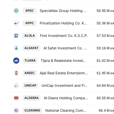
Specialties Group Holding Company K.S.C. (Closed)
SPEC
50.95 M
K
Privatization Holding Co. KSCC
KPPC
55.36 M
K
First Investment Co. K.S.C.P.
ALOLA
57.53 M
K
Al Safat Investment Co. KSCC
ALSAFAT
59.16 M
K
Tijara & Realestate Investment Co. K.S.C. Closed
TIJARA
61.42 M
K
Ajial Real Estate Entertainment Co.(K.S.C.)
AREEC
61.95 M
K
UniCap Investment and Finance-Kuwaiti Public Shareholding Company
UNICAP
64.84 M
K
Al-Deera Holding Company
ALDEERA
65.55 M
K
National Cleaning Company
CLEANING
66.4 M
K