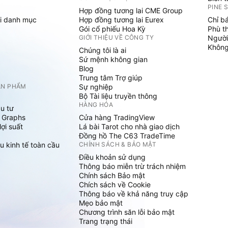
PINE 
Hợp đồng tương lai CME Group
i danh mục
Hợp đồng tương lai Eurex
Chỉ b
Gói cổ phiếu Hoa Kỳ
Phù t
GIỚI THIỆU VỀ CÔNG TY
Người
Không 
Chúng tôi là ai
Sứ mệnh không gian
Blog
Trung tâm Trợ giúp
ẢN PHẨM
Sự nghiệp
Bộ Tài liệu truyền thông
HÀNG HÓA
u tư
 Graphs
Cửa hàng TradingView
ợi suất
Lá bài Tarot cho nhà giao dịch
Đồng hồ The C63 TradeTime
u kinh tế toàn cầu
CHÍNH SÁCH & BẢO MẬT
Điều khoản sử dụng
Thông báo miễn trừ trách nhiệm
Chính sách Bảo mật
Chích sách về Cookie
Thông báo về khả năng truy cập
Mẹo bảo mật
Chương trình săn lỗi bảo mật
Trang trạng thái