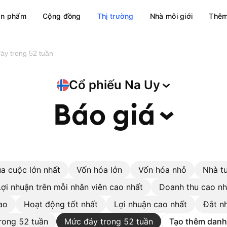
ản phẩm
Cộng đồng
Thị trường
Nhà môi giới
Thêm
áy trong 52 tuần
Cổ phiếu Na
Uy
Báo
giá
a cuộc lớn nhất
Vốn hóa lớn
Vốn hóa nhỏ
Nhà t
Lợi nhuận trên mỗi nhân viên cao nhất
Doanh thu cao nh
ao
Hoạt động tốt nhất
Lợi nhuận cao nhất
Đắt n
rong 52 tuần
Mức đáy trong 52 tuần
Tạo thêm danh