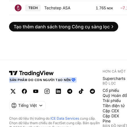
Techstep ASA
TECH
1.765
−7
NOK
Tạo thêm danh sách trong Công cụ sàng lọc
HƠN CẢ MỘT
Supercharts
SẢN PHẨM DO CON NGƯỜI TẠO NÊN
BỘ LỌC
Cổ phiếu
Quỹ Hoán đổ
Trái phiếu
Tiếng Việt
Tiền điện tử
Cặp CEX
Cặp DEX
Chọn dữ liệu thị trường do
ICE Data Services
cung cấp.
Pine
Chọn dữ liệu tham chiếu do FactSet cung cấp. Bản quyền
BẢN ĐỒ NHIỆ