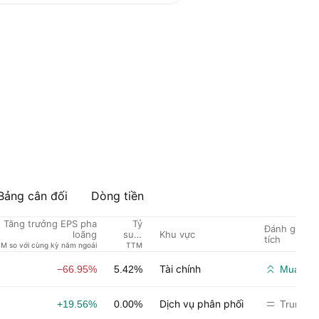
Bảng cân đối
Dòng tiền
Tăng trưởng EPS pha
Tỷ
Đánh giá củ
Khu vực
loãng
suất
tích
cổ
M so với cùng kỳ năm ngoái
TTM
tức %
Tài chính
−66.95%
5.42%
Mua mạ
Dịch vụ phân phối
+19.56%
0.00%
Trung tí