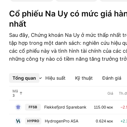
Cổ phiếu Na Uy có mức giá hàng năm thấp
nhất
Sau đây, Chứng khoán Na Uy ở mức thấp nhất t
tập hợp trong một danh sách: nghiên cứu hiệu q
các cổ phiếu này và tình hình tài chính của các 
những công ty nào có tiềm năng tăng trưởng trở 
Tổng quan
Xem thêm
Hiệu suất
Kỹ thuật
Đánh giá
Mã
Giá
Th.đ
Flekkefjord Sparebank
FFSB
115.00
−2
NOK
HydrogenPro ASA
HYPRO
0.624
+2
NOK