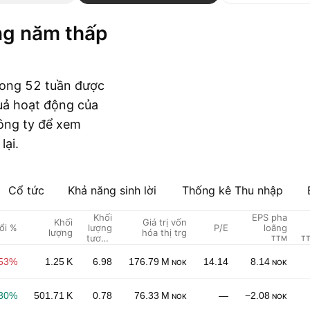
rong 52 tuần được
uả hoạt động của
công ty để xem
lại.
Cổ tức
Khả năng sinh lời
Thống kê Thu nhập
Khối
EPS pha
Khối
Giá trị vốn
ổi %
lượng
P/E
loãng
lượng
hóa thị trg
tương
TTM
TT
đối
.53%
1.25 K
6.98
176.79 M
14.14
8.14
NOK
NOK
.30%
501.71 K
0.78
76.33 M
—
−2.08
NOK
NOK