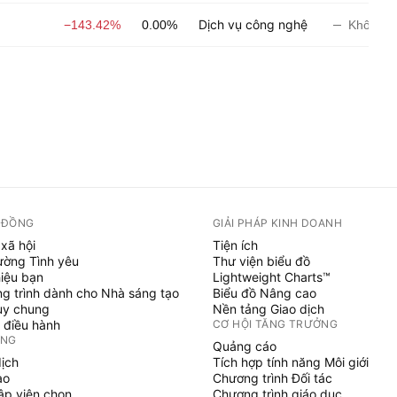
Dịch vụ công nghệ
−143.42%
0.00%
Không đ
 ĐỒNG
GIẢI PHÁP KINH DOANH
xã hội
Tiện ích
ường Tình yêu
Thư viện biểu đồ
hiệu bạn
Lightweight Charts™
g trình dành cho Nhà sáng tạo
Biểu đồ Nâng cao
uy chung
Nền tảng Giao dịch
 điều hành
CƠ HỘI TĂNG TRƯỞNG
ỞNG
Quảng cáo
dịch
Tích hợp tính năng Môi giới
ạo
Chương trình Đối tác
tập viên chọn
Chương trình giáo dục