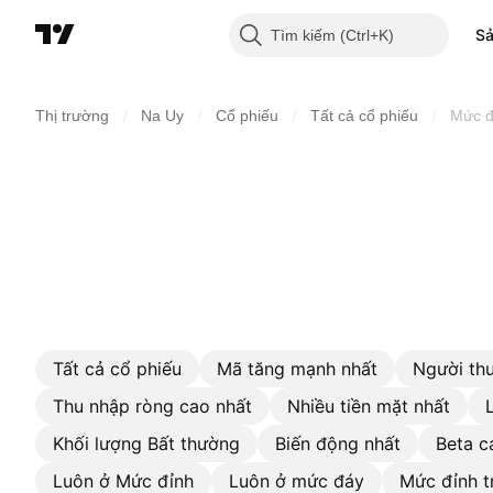
S
Tìm kiếm
/
/
/
/
Thị trường
Na Uy
Cổ phiếu
Tất cả cổ phiếu
Mức đ
Tất cả cổ phiếu
Mã tăng mạnh nhất
Người thu
Thu nhập ròng cao nhất
Nhiều tiền mặt nhất
Khối lượng Bất thường
Biến động nhất
Beta c
Luôn ở Mức đỉnh
Luôn ở mức đáy
Mức đỉnh t