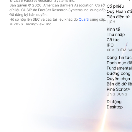
© 2026 FactSet Research Systems Inc.
Bản quyền © 2026, American Bankers Association. Cơ sở
Cổ phiếu
dữ liệu CUSIP do FactSet Research Systems Inc. cung cấp.
Quỹ Hoán đổ
Đã đăng ký bản quyền.
Tiền điện tử
Hồ sơ nộp lên SEC và các tài liệu khác do
Quartr
cung cấp.
LỊCH
© 2026 TradingView, Inc.
Kinh tế
Thu nhập
Cổ tức
IPO
XEM THÊM S
Dòng Tin tức
Danh mục đầ
Fundamental
Đường cong l
Quyền chọn
Bản đồ dữ liệ
Pine Script®
ỨNG DỤNG
Di động
Desktop