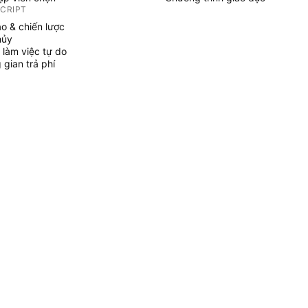
SCRIPT
áo & chiến lược
hủy
 làm việc tự do
gian trả phí