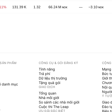
.11%
131.39 K
1.32
66.24 M
—
−3.10
NOK
NOK
 SẢN PHẨM
CÔNG CỤ & GÓI ĐĂNG KÝ
CỘNG
Tính năng
Mạng 
Trả phí
Bức t
Dữ liệu thị trường
Giới t
Tặng quà gói
Chươn
i danh mục
GIAO DỊCH
Nội q
Người
Tổng quan
Ý TƯ
Nhà môi giới
So sánh các nhà môi giới
Giao 
Cuộc thi The Leap
Đào t
T
ƯU ĐÃI ĐẶC BIỆT
Biên 