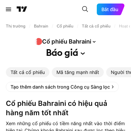
Bắt đầu
/
/
/
/
Thị trường
Bahrain
Cổ phiếu
Tất cả cổ phiếu
Hoạt đ
Cổ phiếu
Bahraini
Báo
giá
Tất cả cổ phiếu
Mã tăng mạnh nhất
Người th
Tạo thêm danh sách trong Công cụ Sàng lọc
Cổ phiếu Bahraini có hiệu quả
hàng năm tốt nhất
Xem những cổ phiếu có tiềm năng nhất vào thời điểm
hiện tại: Chứng khoán Bahraini sau được lọc theo hiệu