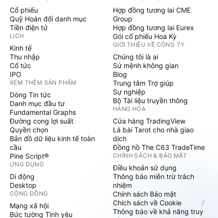
Cổ phiếu
Hợp đồng tương lai CME
Quỹ Hoán đổi danh mục
Group
Tiền điện tử
Hợp đồng tương lai Eurex
LỊCH
Gói cổ phiếu Hoa Kỳ
GIỚI THIỆU VỀ CÔNG TY
Kinh tế
Thu nhập
Chúng tôi là ai
Cổ tức
Sứ mệnh không gian
IPO
Blog
XEM THÊM SẢN PHẨM
Trung tâm Trợ giúp
Sự nghiệp
Dòng Tin tức
Bộ Tài liệu truyền thông
Danh mục đầu tư
HÀNG HÓA
Fundamental Graphs
Đường cong lợi suất
Cửa hàng TradingView
Quyền chọn
Lá bài Tarot cho nhà giao
Bản đồ dữ liệu kinh tế toàn
dịch
cầu
Đồng hồ The C63 TradeTime
Pine Script®
CHÍNH SÁCH & BẢO MẬT
ỨNG DỤNG
Điều khoản sử dụng
Di động
Thông báo miễn trừ trách
Desktop
nhiệm
CỘNG ĐỒNG
Chính sách Bảo mật
Chích sách về Cookie
Mạng xã hội
Thông báo về khả năng truy
Bức tường Tình yêu