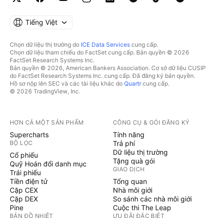
Tiếng Việt
Chọn dữ liệu thị trường do
ICE Data Services
cung cấp.
Chọn dữ liệu tham chiếu do FactSet cung cấp. Bản quyền © 2026
FactSet Research Systems Inc.
Bản quyền © 2026, American Bankers Association. Cơ sở dữ liệu CUSIP
do FactSet Research Systems Inc. cung cấp. Đã đăng ký bản quyền.
Hồ sơ nộp lên SEC và các tài liệu khác do
Quartr
cung cấp.
© 2026 TradingView, Inc.
HƠN CẢ MỘT SẢN PHẨM
CÔNG CỤ & GÓI ĐĂNG KÝ
Supercharts
Tính năng
BỘ LỌC
Trả phí
Dữ liệu thị trường
Cổ phiếu
Tặng quà gói
Quỹ Hoán đổi danh mục
GIAO DỊCH
Trái phiếu
Tiền điện tử
Tổng quan
Cặp CEX
Nhà môi giới
Cặp DEX
So sánh các nhà môi giới
Pine
Cuộc thi The Leap
BẢN ĐỒ NHIỆT
ƯU ĐÃI ĐẶC BIỆT