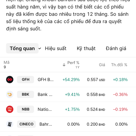
suất hàng năm, vì vậy bạn có thể biết các cổ phiếu
này đã kiếm được bao nhiêu trong 12 tháng. So sánh
số liệu thống kê của các cổ phiếu để đưa ra quyết
định sáng suốt.
Tổng quan
Xem thêm
Hiệu suất
Kỹ thuật
Đánh giá
Mã
Perf %
Giá
Th.đổi %
1Y
GFH Bank B.S.C.
GFH
+54.29%
0.557
+0.18%
USD
Bank of Bahrain and Kuwait B.S.C.
BBK
+9.41%
0.558
−0.36%
BHD
National Bank of Bahrain BSC
NBB
+1.75%
0.524
−0.19%
BHD
Bahrain Cinema Co. BSC
CINECO
0.00%
0.200
0.00%
BHD