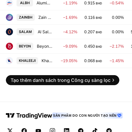
Aluminium Bahrain B.S.C
ALBH
−1.19%
0.915
−0.54%
BHD
Zain Bahrain BSC
ZAINBH
−1.69%
0.116
0.00%
BHD
Al Salam Bank B.S.C.
SALAM
−4.12%
0.207
0.00%
BHD
Beyon B.S.C
BEYON
−9.09%
0.450
−2.17%
BHD
Khaleeji Bank B.S.C.
KHALEEJI
−19.05%
0.068
−1.45%
BHD
Tạo thêm danh sách trong Công cụ sàng lọc
SẢN PHẨM DO CON NGƯỜI TẠO NÊN