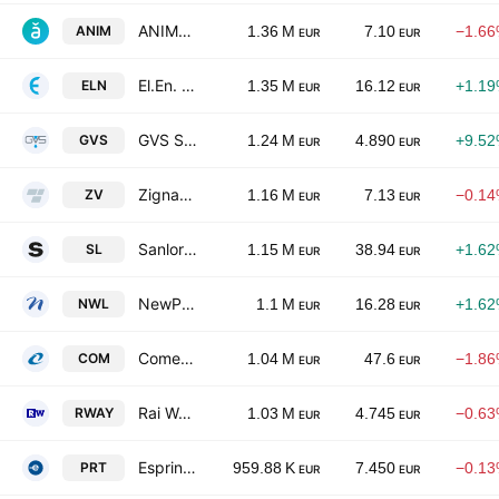
ANIMA Holding S.p.A.
ANIM
1.36 M
7.10
−1.6
EUR
EUR
El.En. S.p.A.
ELN
1.35 M
16.12
+1.1
EUR
EUR
GVS S.p.A
GVS
1.24 M
4.890
+9.5
EUR
EUR
Zignago Vetro SpA
ZV
1.16 M
7.13
−0.1
EUR
EUR
Sanlorenzo S.p.A.
SL
1.15 M
38.94
+1.6
EUR
EUR
NewPrinces S.p.A.
NWL
1.1 M
16.28
+1.6
EUR
EUR
Comer Industries SpA
COM
1.04 M
47.6
−1.8
EUR
EUR
Rai Way SpA
RWAY
1.03 M
4.745
−0.6
EUR
EUR
Esprinet S.p.A.
PRT
959.88 K
7.450
−0.1
EUR
EUR