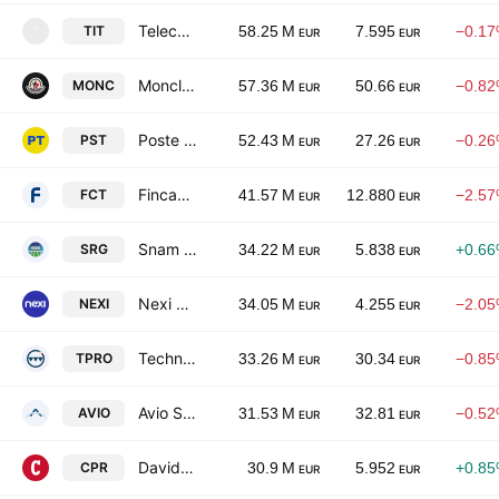
Telecom Italia S.p.A.
TIT
58.25 M
7.595
−0.1
T
EUR
EUR
Moncler SpA
MONC
57.36 M
50.66
−0.8
EUR
EUR
Poste Italiane SpA
PST
52.43 M
27.26
−0.2
EUR
EUR
Fincantieri S.p.A.
FCT
41.57 M
12.880
−2.5
EUR
EUR
Snam S.p.A.
SRG
34.22 M
5.838
+0.6
EUR
EUR
Nexi S.p.A.
NEXI
34.05 M
4.255
−2.0
EUR
EUR
Technoprobe SpA
TPRO
33.26 M
30.34
−0.8
EUR
EUR
Avio SpA
AVIO
31.53 M
32.81
−0.5
EUR
EUR
Davide Campari-Milano N.V.
CPR
30.9 M
5.952
+0.8
EUR
EUR