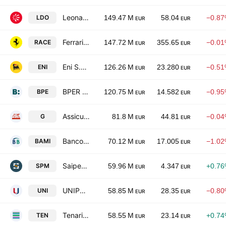
Leonardo SpA
LDO
149.47 M
58.04
−0.8
EUR
EUR
Ferrari NV
RACE
147.72 M
355.65
−0.0
EUR
EUR
Eni S.p.A.
ENI
126.26 M
23.280
−0.5
EUR
EUR
BPER Banca S.p.A.
BPE
120.75 M
14.582
−0.9
EUR
EUR
Assicurazioni Generali S.p.A.
G
81.8 M
44.81
−0.0
EUR
EUR
Banco BPM SpA
BAMI
70.12 M
17.005
−1.0
EUR
EUR
Saipem S.p.A.
SPM
59.96 M
4.347
+0.7
EUR
EUR
UNIPOL ASSICURAZIONI SPA
UNI
58.85 M
28.35
−0.8
EUR
EUR
Tenaris S.A.
TEN
58.55 M
23.14
+0.7
EUR
EUR