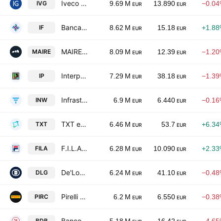
Iveco Group NV
IVG
9.69 M
13.890
−0.0
EUR
EUR
Banca IFIS S.p.A.
IF
8.62 M
15.18
+1.8
EUR
EUR
MAIRE S.p.A.
MAIRE
8.09 M
12.39
−1.2
EUR
EUR
Interpump Group S.p.A.
IP
7.29 M
38.18
−1.3
EUR
EUR
Infrastrutture Wireless Italiane S.p.A.
INW
6.9 M
6.440
−0.1
EUR
EUR
TXT e-solutions S.p.A.
TXT
6.46 M
53.7
+6.3
EUR
EUR
F.I.L.A. - Fabbrica Italiana Lapis ed Affini S.p.A.
FILA
6.28 M
10.090
+2.3
EUR
EUR
De'Longhi S.p.A.
DLG
6.24 M
41.10
−0.4
EUR
EUR
Pirelli & C. S.p.A.
PIRC
6.2 M
6.550
−0.3
EUR
EUR
Banco di Desio e della Brianza S.p.A.
BDB