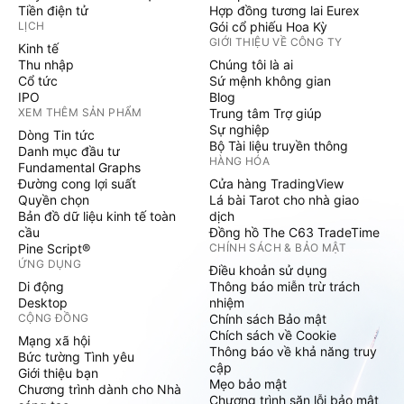
Tiền điện tử
Hợp đồng tương lai Eurex
LỊCH
Gói cổ phiếu Hoa Kỳ
GIỚI THIỆU VỀ CÔNG TY
Kinh tế
Thu nhập
Chúng tôi là ai
Cổ tức
Sứ mệnh không gian
IPO
Blog
XEM THÊM SẢN PHẨM
Trung tâm Trợ giúp
Sự nghiệp
Dòng Tin tức
Bộ Tài liệu truyền thông
Danh mục đầu tư
HÀNG HÓA
Fundamental Graphs
Đường cong lợi suất
Cửa hàng TradingView
Quyền chọn
Lá bài Tarot cho nhà giao
Bản đồ dữ liệu kinh tế toàn
dịch
cầu
Đồng hồ The C63 TradeTime
Pine Script®
CHÍNH SÁCH & BẢO MẬT
ỨNG DỤNG
Điều khoản sử dụng
Di động
Thông báo miễn trừ trách
Desktop
nhiệm
CỘNG ĐỒNG
Chính sách Bảo mật
Chích sách về Cookie
Mạng xã hội
Thông báo về khả năng truy
Bức tường Tình yêu
cập
Giới thiệu bạn
Mẹo bảo mật
Chương trình dành cho Nhà
Chương trình săn lỗi bảo mật