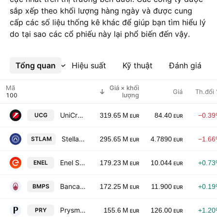
sắp xếp theo khối lượng hàng ngày và được cung
cấp các số liệu thống kê khác để giúp bạn tìm hiểu lý
do tại sao các cổ phiếu này lại phổ biến đến vậy.
Tổng quan
Xem thêm
Hiệu suất
Kỹ thuật
Đánh giá
Mã
Giá × khối
Giá
Th.đổi
lượng
UniCredit S.p.A.
UCG
319.65 M
84.40
−0.3
EUR
EUR
Stellantis N.V.
STLAM
295.65 M
4.7890
−1.6
EUR
EUR
Enel SpA
ENEL
179.23 M
10.044
+0.7
EUR
EUR
Banca Monte dei Paschi di Siena S.p.A.
BMPS
172.25 M
11.900
+0.1
EUR
EUR
Prysmian S.p.A.
PRY
155.6 M
126.00
+1.2
EUR
EUR