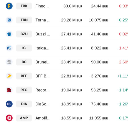
FinecoBank SpA
FBK
30.6 M
24.44
−0.9
EUR
EUR
Terna S.p.A.
TRN
29.28 M
10.075
+0.2
EUR
EUR
Buzzi Spa
BZU
27.41 M
41.46
−0.0
EUR
EUR
Italgas SpA
IG
25.41 M
8.922
−1.4
EUR
EUR
Brunello Cucinelli S.p.A.
BC
23.49 M
90.00
−2.6
EUR
EUR
BFF Bank SpA
BFF
22.81 M
3.276
+1.1
EUR
EUR
Recordati S.p.A.
REC
19.04 M
53.25
+1.1
EUR
EUR
DiaSorin S.p.A.
DIA
18.99 M
75.40
+1.2
EUR
EUR
Amplifon SpA
AMP
18.55 M
11.955
+0.1
EUR
EUR