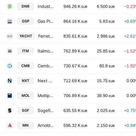
Industrie De Nora SpA
DNR
946.26 K
6.500
−0.2
EUR
EUR
Gas Plus S.p.A.
GSP
864.16 K
5.83
+0.6
EUR
EUR
Ferretti S.p.A.
YACHT
835.61 K
2.986
+2.6
EUR
EUR
Italmobiliare S.p.A.
ITM
762.89 K
25.85
−1.5
EUR
EUR
Cembre S.p.A.
CMB
730.67 K
80.8
−1.8
EUR
EUR
Next Geosolutions Europe SpA
NXT
712.69 K
15.75
0.0
EUR
EUR
Moltiply Group S.p.A.
MOL
706.89 K
38.90
0.0
EUR
EUR
Sogefi S.p.A.
SGF
635.55 K
2.025
+0.7
EUR
EUR
Arnoldo Mondadori Editore S.p.A.
MN
596.32 K
2.150
+0.9
EUR
EUR