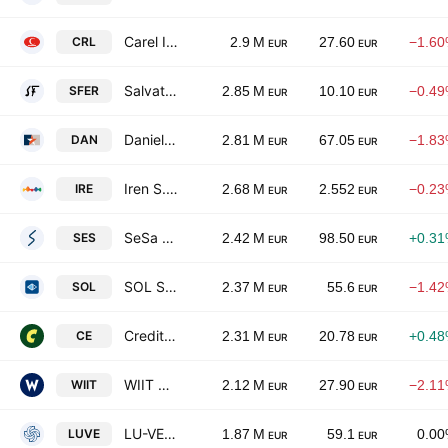
Carel Industries SpA
CRL
2.9 M
27.60
−1.6
EUR
EUR
Salvatore Ferragamo S.p.A.
SFER
2.85 M
10.10
−0.4
EUR
EUR
Danieli & C. Officine Meccaniche S.p.A.
DAN
2.81 M
67.05
−1.8
EUR
EUR
Iren S.p.A.
IRE
2.68 M
2.552
−0.2
EUR
EUR
SeSa S.p.A.
SES
2.42 M
98.50
+0.3
EUR
EUR
SOL S.p.A.
SOL
2.37 M
55.6
−1.4
EUR
EUR
Credito Emiliano S.p.A.
CE
2.31 M
20.78
+0.4
EUR
EUR
WIIT SpA
WIIT
2.12 M
27.90
−2.1
EUR
EUR
LU-VE S.p.A.
LUVE
1.87 M
59.1
0.0
EUR
EUR