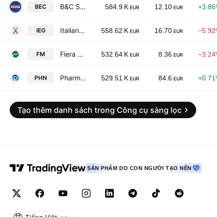
B&C Speakers S.p.A.
BEC
584.9 K
12.10
+3.8
EUR
EUR
Italian Exhibition Group SpA
IEG
558.62 K
16.70
−5.9
EUR
EUR
Fiera Milano SpA
FM
532.64 K
8.36
−3.2
EUR
EUR
PharmaNutra S.p.A.
PHN
529.51 K
84.6
+0.7
EUR
EUR
Tạo thêm danh sách trong Công cụ sàng lọc
SẢN PHẨM DO CON NGƯỜI TẠO NÊN