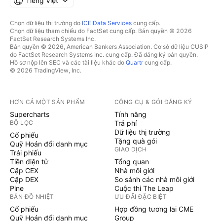
Tiếng Việt
Chọn dữ liệu thị trường do
ICE Data Services
cung cấp.
Chọn dữ liệu tham chiếu do FactSet cung cấp. Bản quyền © 2026
FactSet Research Systems Inc.
Bản quyền © 2026, American Bankers Association. Cơ sở dữ liệu CUSIP
do FactSet Research Systems Inc. cung cấp. Đã đăng ký bản quyền.
Hồ sơ nộp lên SEC và các tài liệu khác do
Quartr
cung cấp.
© 2026 TradingView, Inc.
HƠN CẢ MỘT SẢN PHẨM
CÔNG CỤ & GÓI ĐĂNG KÝ
Supercharts
Tính năng
BỘ LỌC
Trả phí
Dữ liệu thị trường
Cổ phiếu
Tặng quà gói
Quỹ Hoán đổi danh mục
GIAO DỊCH
Trái phiếu
Tiền điện tử
Tổng quan
Cặp CEX
Nhà môi giới
Cặp DEX
So sánh các nhà môi giới
Pine
Cuộc thi The Leap
BẢN ĐỒ NHIỆT
ƯU ĐÃI ĐẶC BIỆT
Cổ phiếu
Hợp đồng tương lai CME
Quỹ Hoán đổi danh mục
Group