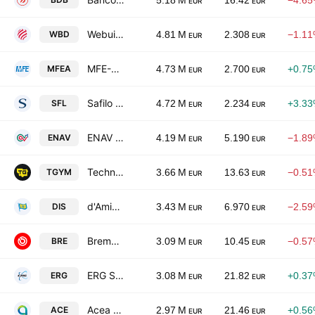
5.18 M
16.42
−4.6
EUR
EUR
Webuild SpA
WBD
4.81 M
2.308
−1.1
EUR
EUR
MFE-MediaForEurope NV Class A
MFEA
4.73 M
2.700
+0.7
EUR
EUR
Safilo Group S.p.A.
SFL
4.72 M
2.234
+3.3
EUR
EUR
ENAV S.p.A.
ENAV
4.19 M
5.190
−1.8
EUR
EUR
Technogym S.p.A
TGYM
3.66 M
13.63
−0.5
EUR
EUR
d'Amico International Shipping S.A.
DIS
3.43 M
6.970
−2.5
EUR
EUR
Brembo N.V.
BRE
3.09 M
10.45
−0.5
EUR
EUR
ERG S.p.A.
ERG
3.08 M
21.82
+0.3
EUR
EUR
Acea S.p.A.
ACE
2.97 M
21.46
+0.5
EUR
EUR