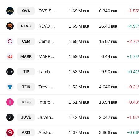
OVS S.p.A.
OVS
1.69 M
6.340
−1.5
EUR
EUR
REVO Insurance S.p.A.
REVO
1.65 M
26.40
+4.9
EUR
EUR
Cementir Holding N.V.
CEM
1.65 M
15.07
−2.7
EUR
EUR
MARR SpA
MARR
1.59 M
6.44
+1.7
EUR
EUR
Tamburi Investment Partners S.p.A.
TIP
1.53 M
9.90
+0.4
EUR
EUR
Trevi Finanziaria Industriale S.p.A.
TFIN
1.52 M
4.646
−0.2
EUR
EUR
Intercos S.p.A.
ICOS
1.51 M
13.94
−0.4
EUR
EUR
Juventus Football Club S.p.A.
JUVE
1.42 M
2.042
−1.0
EUR
EUR
Ariston Holding NV
ARIS
1.37 M
3.866
+0.6
EUR
EUR