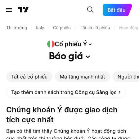
Bắt đầu
/
/
/
/
Thị trường
Italy
Cổ phiếu
Tất cả cổ phiếu
Hoạt độn
Cổ phiếu
Ý
Báo
giá
Tất cả cổ phiếu
Mã tăng mạnh nhất
Người th
Tạo thêm danh sách trong Công cụ Sàng lọc
Chứng khoán Ý được giao dịch
tích cực nhất
Bạn có thể tìm thấy Chứng khoán Ý hoạt động tích
cực nhất trên thị trường bên dưới. Các công ty được