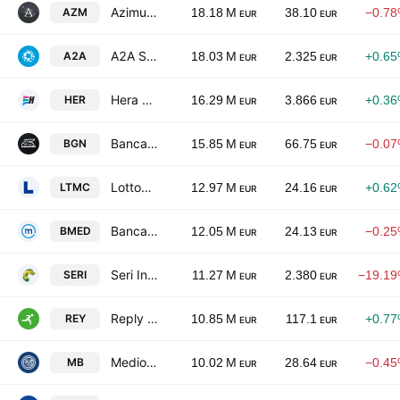
Azimut Holding Spa
AZM
18.18 M
38.10
−0.7
EUR
EUR
A2A S.p.A.
A2A
18.03 M
2.325
+0.6
EUR
EUR
Hera S.p.A.
HER
16.29 M
3.866
+0.3
EUR
EUR
Banca Generali S.p.A.
BGN
15.85 M
66.75
−0.0
EUR
EUR
Lottomatica Group S.P.A.
LTMC
12.97 M
24.16
+0.6
EUR
EUR
Banca Mediolanum SpA
BMED
12.05 M
24.13
−0.2
EUR
EUR
Seri Industrial S.p.A.
SERI
11.27 M
2.380
−19.1
EUR
EUR
Reply S.p.A.
REY
10.85 M
117.1
+0.7
EUR
EUR
Mediobanca - Banca di Credito Finanziario S.p.A.
MB
10.02 M
28.64
−0.4
EUR
EUR