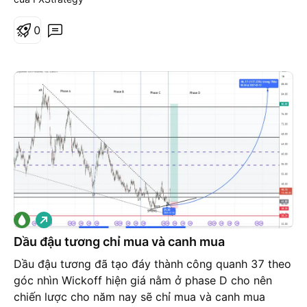
0
G
i
á
Dầu đậu tương chỉ mua và canh mua
l
ê
Dầu đậu tương đã tạo đáy thành công quanh 37 theo
n
góc nhìn Wickoff hiện giá nằm ở phase D cho nên
chiến lược cho năm nay sẽ chỉ mua và canh mua