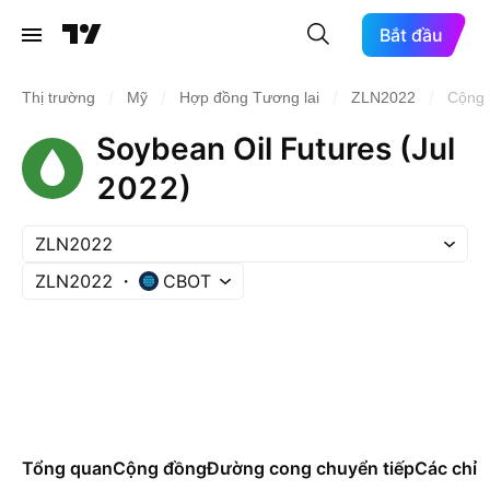
Bắt đầu
/
/
/
/
Thị trường
Mỹ
Hợp đồng Tương lai
ZLN2022
Cộng 
Soybean Oil Futures (Jul
2022)
ZLN2022
ZLN2022
CBOT
Tổng quan
Cộng đồng
Đường cong chuyển tiếp
Các chỉ s