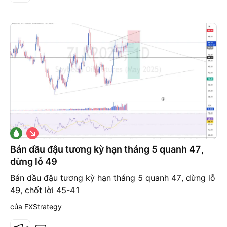
G
i
á
Bán dầu đậu tương kỳ hạn tháng 5 quanh 47,
x
dừng lỗ 49
u
ố
Bán dầu đậu tương kỳ hạn tháng 5 quanh 47, dừng lỗ
n
g
49, chốt lời 45-41
của FXStrategy