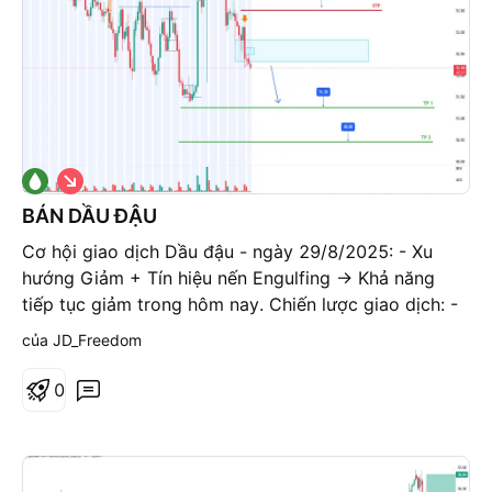
G
i
á
BÁN DẦU ĐẬU
x
u
Cơ hội giao dịch Dầu đậu - ngày 29/8/2025: - Xu
ố
hướng Giảm + Tín hiệu nến Engulfing -> Khả năng
n
g
tiếp tục giảm trong hôm nay. Chiến lược giao dịch: -
Bán trong vùng: 52,3 - 52,8 - STP an toàn: 53,6 - TP
của JD_Freedom
1: 51,3 - TP 2: 50,5
0