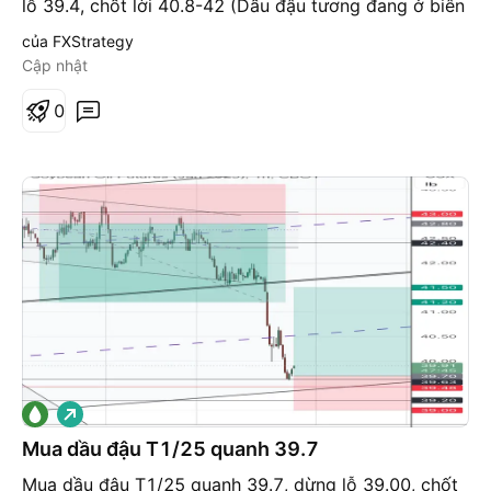
lỗ 39.4, chốt lời 40.8-42 (Dầu đậu tương đang ở biên
dưới của kênh giá, kỳ vọng giá tăng lại biên trên kênh
của FXStrategy
giá, nếu phá vỡ 41 thì sẽ tiếp tục tăng lên mốc 42 và
Cập nhật
cao hơn nữa. Ngược lại nếu giá giảm qua 39 thì khả
năng test lại vùng 38 thậm chí 35)
0
G
i
á
Mua dầu đậu T1/25 quanh 39.7
l
ê
Mua dầu đậu T1/25 quanh 39.7, dừng lỗ 39.00, chốt