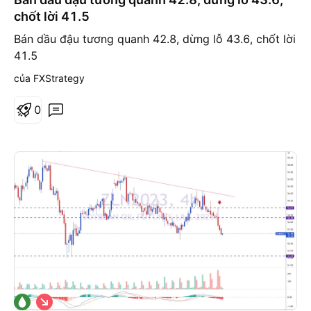
x
chốt lời 41.5
u
ố
Bán dầu đậu tương quanh 42.8, dừng lỗ 43.6, chốt lời
n
g
41.5
của FXStrategy
0
G
i