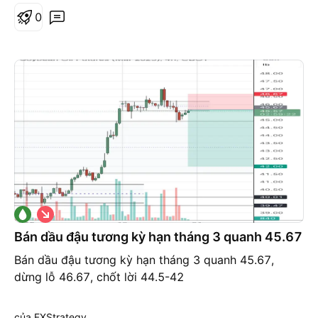
0
G
i
á
Bán dầu đậu tương kỳ hạn tháng 3 quanh 45.67
x
u
Bán dầu đậu tương kỳ hạn tháng 3 quanh 45.67,
ố
dừng lỗ 46.67, chốt lời 44.5-42
n
g
của FXStrategy