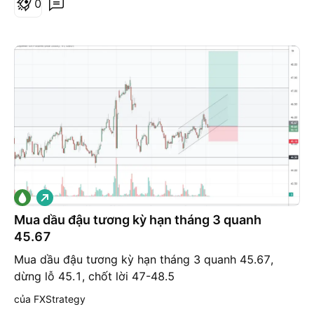
0
G
i
á
Mua dầu đậu tương kỳ hạn tháng 3 quanh
l
45.67
ê
n
Mua dầu đậu tương kỳ hạn tháng 3 quanh 45.67,
dừng lỗ 45.1, chốt lời 47-48.5
của FXStrategy