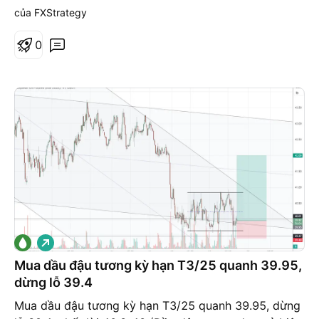
những cú giảm điều chỉnh mục tiêu kỳ vọng 55-65-
của FXStrategy
80 => Giá mua kỳ vọng quanh 41.00 trường hợp giá
về 43-44 có dấu hiệu rút chân thì canh mua quanh
0
43-44
G
i
á
Mua dầu đậu tương kỳ hạn T3/25 quanh 39.95,
l
dừng lỗ 39.4
ê
n
Mua dầu đậu tương kỳ hạn T3/25 quanh 39.95, dừng