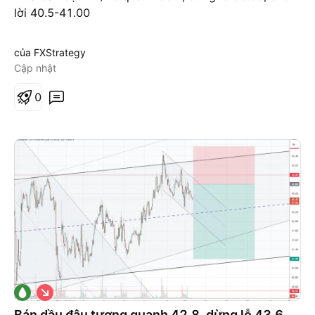
n
lời 40.5-41.00
của FXStrategy
Cập nhật
0
G
i
á
Bán dầu đậu tương quanh 42.8, dừng lỗ 43.6,