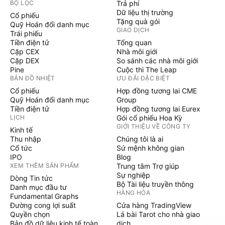
BỘ LỌC
Trả phí
Dữ liệu thị trường
Cổ phiếu
Tặng quà gói
Quỹ Hoán đổi danh mục
GIAO DỊCH
Trái phiếu
Tiền điện tử
Tổng quan
Cặp CEX
Nhà môi giới
Cặp DEX
So sánh các nhà môi giới
Pine
Cuộc thi The Leap
BẢN ĐỒ NHIỆT
ƯU ĐÃI ĐẶC BIỆT
Cổ phiếu
Hợp đồng tương lai CME
Quỹ Hoán đổi danh mục
Group
Tiền điện tử
Hợp đồng tương lai Eurex
LỊCH
Gói cổ phiếu Hoa Kỳ
GIỚI THIỆU VỀ CÔNG TY
Kinh tế
Thu nhập
Chúng tôi là ai
Cổ tức
Sứ mệnh không gian
IPO
Blog
XEM THÊM SẢN PHẨM
Trung tâm Trợ giúp
Sự nghiệp
Dòng Tin tức
Bộ Tài liệu truyền thông
Danh mục đầu tư
HÀNG HÓA
Fundamental Graphs
Đường cong lợi suất
Cửa hàng TradingView
Quyền chọn
Lá bài Tarot cho nhà giao
Bản đồ dữ liệu kinh tế toàn
dịch