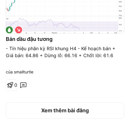
G
i
á
Bán dầu đậu tương
x
u
- Tín hiệu phân kỳ RSI khung H4 - Kế hoạch bán +
ố
Giá bán: 64.86 + Dừng lỗ: 66.16 + Chốt lời: 61.6
n
g
của smallturtle
0
Xem thêm bài đăng