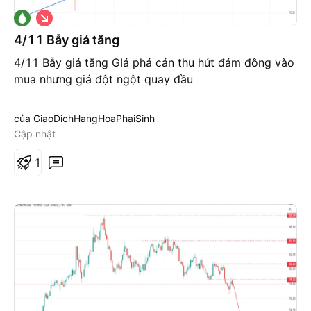
G
i
á
4/11 Bẫy giá tăng
x
u
4/11 Bẫy giá tăng GIá phá cản thu hút đám đông vào
ố
mua nhưng giá đột ngột quay đầu
n
g
của GiaoDichHangHoaPhaiSinh
Cập nhật
1