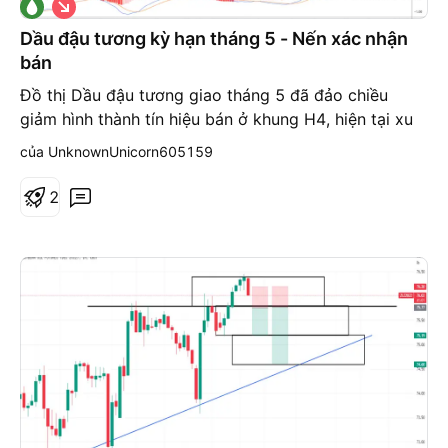
G
i
á
Dầu đậu tương kỳ hạn tháng 5 - Nến xác nhận
x
bán
u
ố
Đồ thị Dầu đậu tương giao tháng 5 đã đảo chiều
n
g
giảm hình thành tín hiệu bán ở khung H4, hiện tại xu
hướng giảm được dự báo sẽ tiếp tục duy trì trong
của UnknownUnicorn605159
phiên hôm nay. Theo đánh giá kháng cự hiện tại ở
ngưỡng 55 cent/pound Hỗ trợ và cũng là vùng được
2
kỳ vọng sẽ giảm xuống ở ngưỡng 53 cent/pound.
Hiện đồ thị H4 đang có tín hiệu cho thấy hình thành
mẫu hình 2 đỉnh để xác nhận xu hướng giảm.