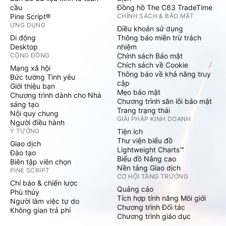
cầu
Đồng hồ The C63 TradeTime
Pine Script®
CHÍNH SÁCH & BẢO MẬT
ỨNG DỤNG
Điều khoản sử dụng
Di động
Thông báo miễn trừ trách
Desktop
nhiệm
CỘNG ĐỒNG
Chính sách Bảo mật
Chích sách về Cookie
Mạng xã hội
Thông báo về khả năng truy
Bức tường Tình yêu
cập
Giới thiệu bạn
Mẹo bảo mật
Chương trình dành cho Nhà
Chương trình săn lỗi bảo mật
sáng tạo
Trang trạng thái
Nội quy chung
GIẢI PHÁP KINH DOANH
Người điều hành
Ý TƯỞNG
Tiện ích
Thư viện biểu đồ
Giao dịch
Lightweight Charts™
Đào tạo
Biểu đồ Nâng cao
Biên tập viên chọn
Nền tảng Giao dịch
PINE SCRIPT
CƠ HỘI TĂNG TRƯỞNG
Chỉ báo & chiến lược
Quảng cáo
Phù thủy
Tích hợp tính năng Môi giới
Người làm việc tự do
Chương trình Đối tác
Không gian trả phí
Chương trình giáo dục