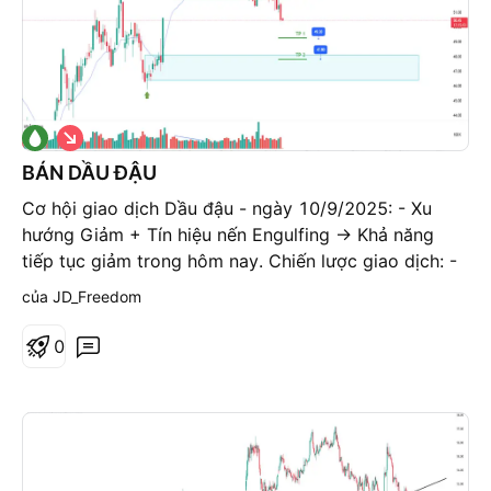
G
i
á
BÁN DẦU ĐẬU
x
u
Cơ hội giao dịch Dầu đậu - ngày 10/9/2025: - Xu
ố
hướng Giảm + Tín hiệu nến Engulfing -> Khả năng
n
g
tiếp tục giảm trong hôm nay. Chiến lược giao dịch: -
Bán trong vùng: 50,4 - 51,4 - STP an toàn: 52,4 - TP
của JD_Freedom
1: 49,2 - TP 2: 47,8
0